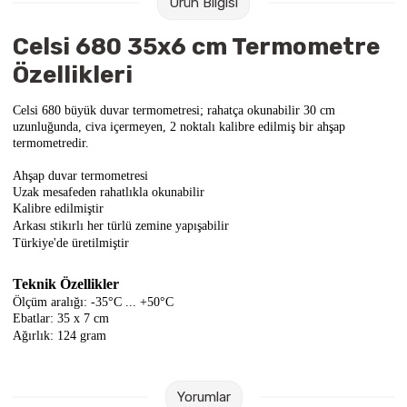
Ürün Bilgisi
Raptiye & İğneler
Tual
Celsi 680 35x6 cm Termometre
Silgiler
Akrilik Boyalar
Özellikleri
Sümen Takımları
Beslenme Çantaları
Celsi 680 büyük duvar termometresi; rahatça okunabilir 30 cm
uzunluğunda, civa içermeyen, 2 noktalı kalibre edilmiş bir ahşap
termometredir.
Zımba Tel Sökücüleri
Cam Boyaları
Ahşap duvar termometresi
Uzak mesafeden rahatlıkla okunabilir
Zımba Telleri
Ebru Boyaları
Kalibre edilmiştir
Arkası stikırlı her türlü zemine yapışabilir
Zımbalar
Fırçalar
Türkiye'de üretilmiştir
Daksiller
Guaj Boyaları
Teknik Özellikler
Ölçüm aralığı: -35°C ... +50°C
Ebatlar: 35 x 7 cm
Kaşe Gereçleri
Kuru Boyalar
Ağırlık: 124 gram
Yapıştırıcılar
Mum Boyalar
Yorumlar