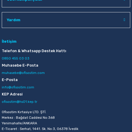
Yardım
İletişim
Telefon & Whatsapp Destek Hattı
0850 455 03 03
Muhasebe E-Posta
muhasebe@ofisostim.com
E-Posta
info@ofisostim.com
KEP Adresi
ofisostim@hs01.kep.tr
Ofisostim Kırtasiye LTD. ŞTİ.
Merkez : Bağdat Caddesi No:368
Yenimahalle/ANKARA
E-Ticaret : Serhat, 1441. Sk. No:3, 06378 İvedik