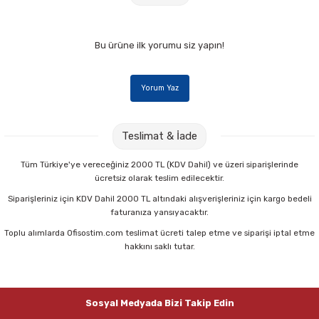
Parmak Boyaları
Pastel Boyalar
Bu ürüne ilk yorumu siz yapın!
Sulu Boyalar
Yorum Yaz
Yağlı Boyalar
Teslimat & İade
Tüm Türkiye'ye vereceğiniz 2000 TL (KDV Dahil) ve üzeri siparişlerinde
ücretsiz olarak teslim edilecektir.
Siparişleriniz için KDV Dahil 2000 TL altındaki alışverişleriniz için kargo bedeli
faturanıza yansıyacaktır.
Toplu alımlarda Ofisostim.com teslimat ücreti talep etme ve siparişi iptal etme
hakkını saklı tutar.
Sosyal Medyada Bizi Takip Edin