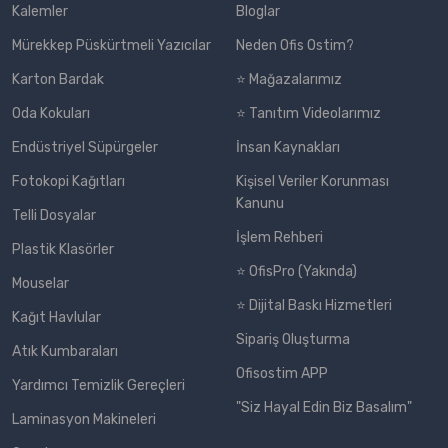
Kalemler
Bloglar
Mürekkep Püskürtmeli Yazıcılar
Neden Ofis Ostim?
Karton Bardak
⭐ Mağazalarımız
Oda Kokuları
⭐ Tanıtım Videolarımız
Endüstriyel Süpürgeler
İnsan Kaynakları
Fotokopi Kağıtları
Kişisel Veriler Korunması
Kanunu
Telli Dosyalar
İşlem Rehberi
Plastik Klasörler
⭐ OfisPro (Yakında)
Mouselar
⭐ Dijital Baskı Hizmetleri
Kağıt Havlular
Sipariş Oluşturma
Atık Kumbaraları
Ofisostim APP
Yardımcı Temizlik Gereçleri
"Siz Hayal Edin Biz Basalım"
Laminasyon Makineleri