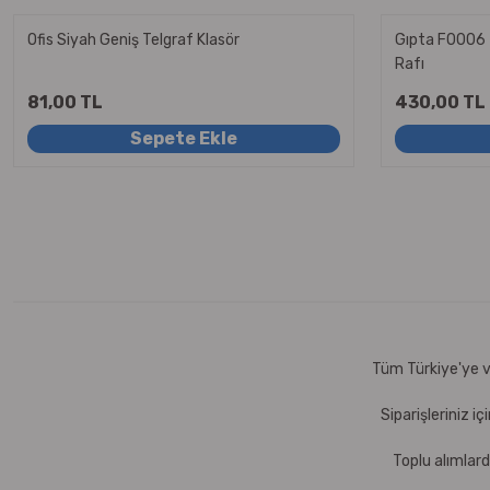
Ofis Siyah Geniş Telgraf Klasör
Gıpta F0006 
Rafı
81,00 TL
430,00 TL
Sepete Ekle
Tüm Türkiye'ye ve
Siparişleriniz i
Toplu alımlard