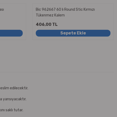
ası
Bic 962667 60 lı Round Stic Kırmızı
Tükenmez Kalem
406,00 TL
Sepete Ekle
eslim edilecektir.
za yansıyacaktır.
nı saklı tutar.