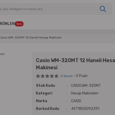
 ÜRÜNLER
Yeni
Casio WM-320MT 12 Haneli Hesap Makinesi
Casio WM-320MT 12 Haneli Hes
Makinesi
- 0 Puan
0 Yorum
Stok Kodu
CASİO.WM-320MT
Kategori
Hesap Makineleri
Marka
CASIO
Barkod Kodu
4971850092391