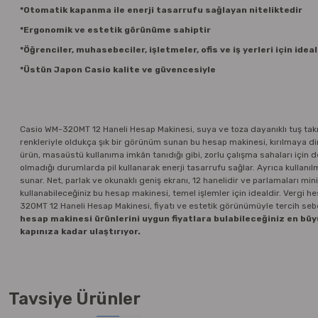
*Otomatik kapanma ile enerji tasarrufu sağlayan niteliktedir
*Ergonomik ve estetik görünüme sahiptir
*Öğrenciler, muhasebeciler, işletmeler, ofis ve iş yerleri için ideal
*Üstün Japon Casio kalite ve güvencesiyle
Casio WM-320MT 12 Haneli Hesap Makinesi, suya ve toza dayanıklı tuş takım
renkleriyle oldukça şık bir görünüm sunan bu hesap makinesi, kırılmaya dire
ürün, masaüstü kullanıma imkân tanıdığı gibi, zorlu çalışma sahaları için de i
olmadığı durumlarda pil kullanarak enerji tasarrufu sağlar. Ayrıca kullan
sunar. Net, parlak ve okunaklı geniş ekranı, 12 hanelidir ve parlamaları min
kullanabileceğiniz bu hesap makinesi, temel işlemler için idealdir. Vergi he
320MT 12 Haneli Hesap Makinesi, fiyatı ve estetik görünümüyle tercih sebe
hesap makinesi ürünlerini uygun fiyatlara bulabileceğiniz en büyü
kapınıza kadar ulaştırıyor.
Tavsiye Ürünler