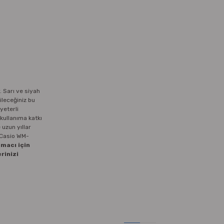
. Sarı ve siyah
ileceğiniz bu
yeterli
kullanıma katkı
 uzun yıllar
a Casio WM-
macı için
rinizi