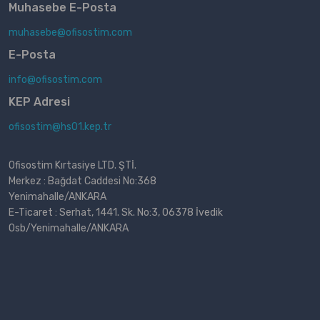
Muhasebe E-Posta
muhasebe@ofisostim.com
E-Posta
info@ofisostim.com
KEP Adresi
ofisostim@hs01.kep.tr
Ofisostim Kırtasiye LTD. ŞTİ.
Merkez : Bağdat Caddesi No:368
Yenimahalle/ANKARA
E-Ticaret : Serhat, 1441. Sk. No:3, 06378 İvedik
Osb/Yenimahalle/ANKARA