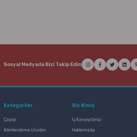
Sosyal Medyada Bizi Takip Edin
Kategoriler
Biz Kimiz
Çaylar
İş Konseptimiz
İklimlendirme Ürünleri
Hakkımızda