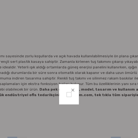
ı sayesinde zorlu koşullarda ve açık havada kullanılabilmesiyle ön plana çıkar
nçli sert plastik kasaya sahiptir. Zamanla kirlenen tuş takımını çıkarıp yıkayab
dealdir. Yeterli ışık aldığı ortamlarda güneş enerjisi panelini kullanırken, ışığın 
ılmadığı durumlarda bir süre sonra otomatik olarak kapanır ve daha uzun ömürlü 
imuma indiren tasarıma sahiptir. Renkli tuş takımı ve silinmez rakam baskılar ile
saplamaları için ekstra fonksiyon tuşları bulunur. Tüm bu özelliklerinin yanı sır
bi olabilecek bir ürün.
Daha pek çok marka, model, tasarım ve kullanım a
k endüstriyel ofis tedarikçiniz ofisostim.com, tek tıkla tüm siparişle