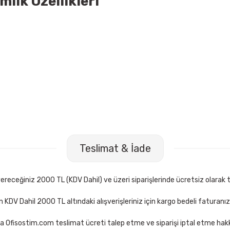
ik Özellikleri
8 60 Yaprak Kareli Plastik Kapaklı Defter
Klas 3249 60 Yaprak Çi
Teslimat & İade
 TL
22,50 TL
Sepete Ekle
Sep
receğiniz 2000 TL (KDV Dahil) ve üzeri siparişlerinde ücretsiz olarak t
çin KDV Dahil 2000 TL altındaki alışverişleriniz için kargo bedeli faturanı
a Ofisostim.com teslimat ücreti talep etme ve siparişi iptal etme hakkı