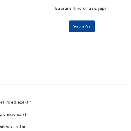
Bu ürüne ilk yorumu siz yapın!
Yorum Yaz
zgili Plastik Kapaklı Defter
ete Ekle
eslim edilecektir.
za yansıyacaktır.
nı saklı tutar.