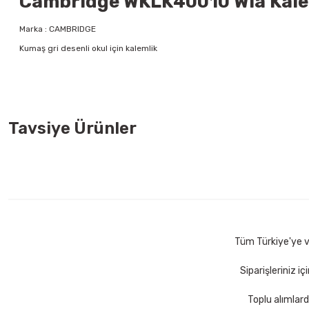
Cambridge WKLK40010 Wia Kaleml
Marka : CAMBRIDGE
Kumaş gri desenli okul için kalemlik
Tavsiye Ürünler
Osaka OP342 0,7 mm Neon Renkler Versatil Kalem
Klas 321
30,00 TL
22,50
Sepete Ekle
Tüm Türkiye'ye ve
Siparişleriniz i
Toplu alımlard