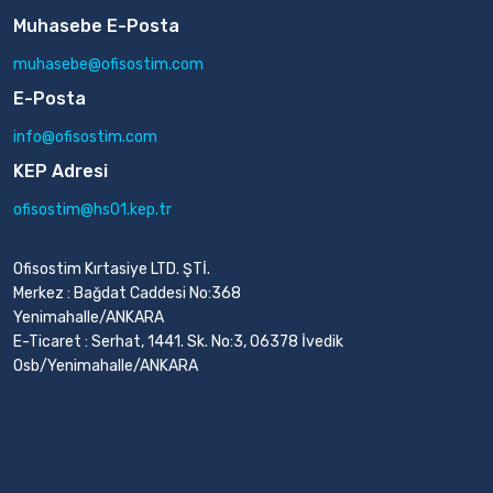
Muhasebe E-Posta
muhasebe@ofisostim.com
E-Posta
info@ofisostim.com
KEP Adresi
ofisostim@hs01.kep.tr
Ofisostim Kırtasiye LTD. ŞTİ.
Merkez : Bağdat Caddesi No:368
Yenimahalle/ANKARA
E-Ticaret : Serhat, 1441. Sk. No:3, 06378 İvedik
Osb/Yenimahalle/ANKARA