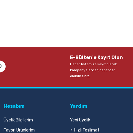
E-Bülten'e Kayıt Olun
Haber listemize kayıt olarak
kampanyalardan,haberdar
olabilirsiniz.
Hesabım
Yardım
Üyelik Bilgilerim
Yeni Üyelik
Favori Ürünlerim
⭐ Hızlı Teslimat