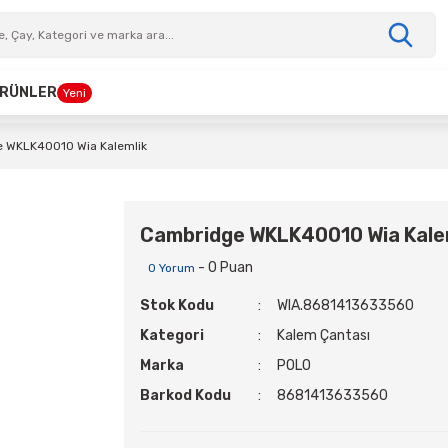
 ÜRÜNLER
Yeni
 WKLK40010 Wia Kalemlik
Cambridge WKLK40010 Wia Kale
- 0 Puan
0 Yorum
Stok Kodu
WIA.8681413633560
Kategori
Kalem Çantası
Marka
POLO
Barkod Kodu
8681413633560