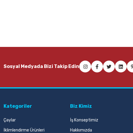
Sosyal Medyada Bizi Takip Edin
Kategoriler
Biz Kimiz
Çaylar
İş Konseptimiz
İklimlendirme Ürünleri
Hakkımızda