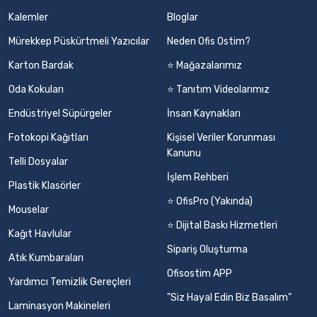
Kalemler
Bloglar
Mürekkep Püskürtmeli Yazıcılar
Neden Ofis Ostim?
Karton Bardak
⭐ Mağazalarımız
Oda Kokuları
⭐ Tanıtım Videolarımız
Endüstriyel Süpürgeler
İnsan Kaynakları
Fotokopi Kağıtları
Kişisel Veriler Korunması
Kanunu
Telli Dosyalar
İşlem Rehberi
Plastik Klasörler
⭐ OfisPro (Yakında)
Mouselar
⭐ Dijital Baskı Hizmetleri
Kağıt Havlular
Sipariş Oluşturma
Atık Kumbaraları
Ofisostim APP
Yardımcı Temizlik Gereçleri
"Siz Hayal Edin Biz Basalım"
Laminasyon Makineleri