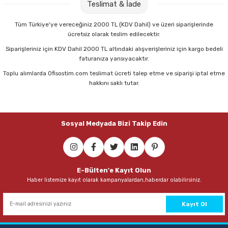
Teslimat & İade
335,00 TL
Tüm Türkiye'ye vereceğiniz 2000 TL (KDV Dahil) ve üzeri siparişlerinde
ücretsiz olarak teslim edilecektir.
Sepete Ekle
Siparişleriniz için KDV Dahil 2000 TL altındaki alışverişleriniz için kargo bedeli
faturanıza yansıyacaktır.
Toplu alımlarda Ofisostim.com teslimat ücreti talep etme ve siparişi iptal etme
Faber Castell 1423 Siyah Tükenmez Kalem
hakkını saklı tutar.
11,00 TL
Sosyal Medyada Bizi Takip Edin
Sepete Ekle
Faber Castell 1423 Mavi Tükenmez Kalem
E-Bülten'e Kayıt Olun
Haber listemize kayıt olarak kampanyalardan,haberdar olabilirsiniz.
11,00 TL
Sepete Ekle
Kayıt Ol