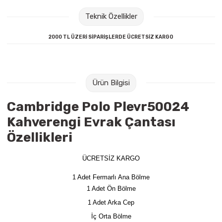
Raptiye & İğneler
Tual
Teknik Özellikler
Silgiler
Akrilik Boyalar
2000 TL ÜZERİ SİPARİŞLERDE ÜCRETSİZ KARGO
Sümen Takımları
Beslenme Çantaları
Zımba Tel Sökücüleri
Cam Boyaları
Ürün Bilgisi
Cambridge Polo Plevr50024
Zımba Telleri
Ebru Boyaları
Kahverengi Evrak Çantası
Zımbalar
Fırçalar
Özellikleri
Daksiller
Guaj Boyaları
ÜCRETSİZ KARGO
1 Adet Fermarlı Ana Bölme
Kaşe Gereçleri
Kuru Boyalar
1 Adet Ön Bölme
1 Adet Arka Cep
Yapıştırıcılar
Mum Boyalar
İç Orta Bölme