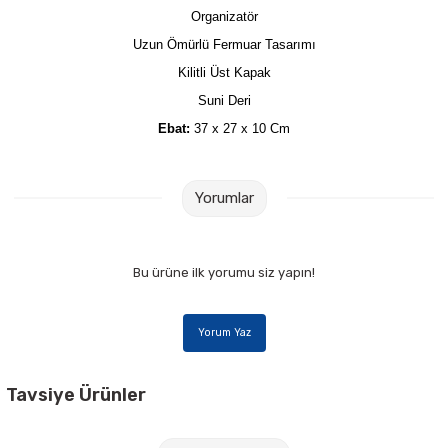
Parmak Boyaları
Organizatör
Uzun Ömürlü Fermuar Tasarımı
Pastel Boyalar
Kilitli Üst Kapak
Suni Deri
Sulu Boyalar
Ebat:
37 x 27 x 10 Cm
Yağlı Boyalar
Yorumlar
Bu ürüne ilk yorumu siz yapın!
Yorum Yaz
Tavsiye Ürünler
Noki 4836-L A3 Yatay 25 li Poşet Dosya