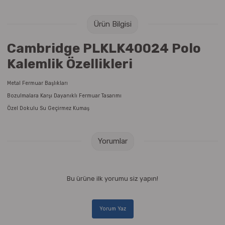
Raptiye & İğneler
Tual
Ürün Bilgisi
Silgiler
Akrilik Boyalar
Cambridge PLKLK40024 Polo
Sümen Takımları
Beslenme Çantaları
Kalemlik Özellikleri
Zımba Tel Sökücüleri
Cam Boyaları
Metal Fermuar Başlıkları
Bozulmalara Karşı Dayanıklı Fermuar Tasarımı
Zımba Telleri
Ebru Boyaları
Özel Dokulu Su Geçirmez Kumaş
Zımbalar
Fırçalar
Yorumlar
Daksiller
Guaj Boyaları
Bu ürüne ilk yorumu siz yapın!
Kaşe Gereçleri
Kuru Boyalar
Yapıştırıcılar
Mum Boyalar
Yorum Yaz