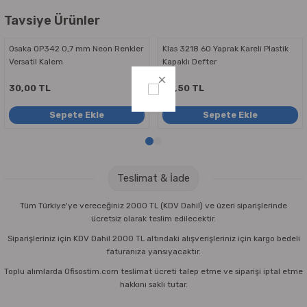
Parmak Boyaları
Tavsiye Ürünler
Pastel Boyalar
Osaka OP342 0,7 mm Neon Renkler
Klas 3218 60 Yaprak Kareli Plastik
Versatil Kalem
Kapaklı Defter
Sulu Boyalar
30,00 TL
22,50 TL
Yağlı Boyalar
Sepete Ekle
Sepete Ekle
Teslimat & İade
Tüm Türkiye'ye vereceğiniz 2000 TL (KDV Dahil) ve üzeri siparişlerinde
ücretsiz olarak teslim edilecektir.
Siparişleriniz için KDV Dahil 2000 TL altındaki alışverişleriniz için kargo bedeli
faturanıza yansıyacaktır.
Toplu alımlarda Ofisostim.com teslimat ücreti talep etme ve siparişi iptal etme
hakkını saklı tutar.