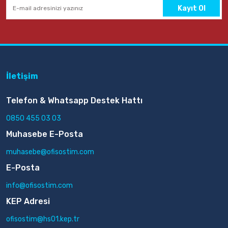
Kayıt Ol
İletişim
Telefon & Whatsapp Destek Hattı
0850 455 03 03
Muhasebe E-Posta
muhasebe@ofisostim.com
E-Posta
info@ofisostim.com
KEP Adresi
ofisostim@hs01.kep.tr