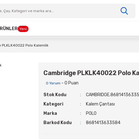
 ÜRÜNLER
Yeni
 PLKLK40022 Polo Kalemlik
Cambridge PLKLK40022 Polo Ka
- 0 Puan
0 Yorum
Stok Kodu
CAMBRIDGE.8681413633
Kategori
Kalem Çantası
Marka
POLO
Barkod Kodu
8681413633584