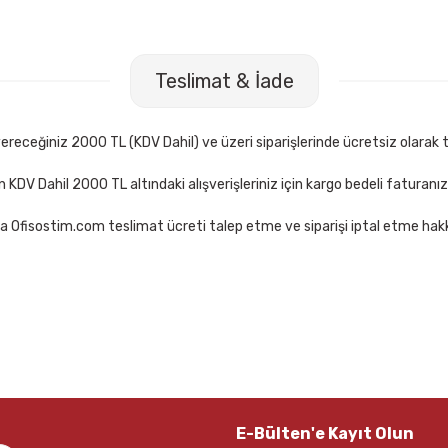
8 60 Yaprak Kareli Plastik Kapaklı Defter
Klas 3249 60 Yaprak Çi
Teslimat & İade
 TL
22,50 TL
Sepete Ekle
Sep
receğiniz 2000 TL (KDV Dahil) ve üzeri siparişlerinde ücretsiz olarak t
çin KDV Dahil 2000 TL altındaki alışverişleriniz için kargo bedeli faturanı
a Ofisostim.com teslimat ücreti talep etme ve siparişi iptal etme hakkı
E-Bülten'e Kayıt Olun