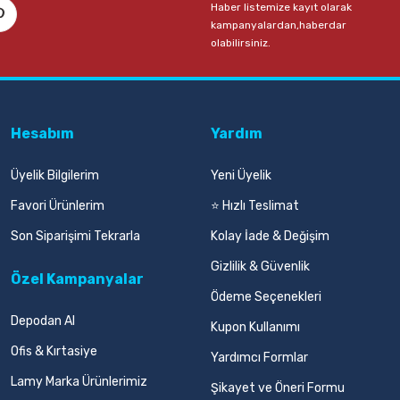
Haber listemize kayıt olarak
kampanyalardan,haberdar
olabilirsiniz.
Hesabım
Yardım
Üyelik Bilgilerim
Yeni Üyelik
Favori Ürünlerim
⭐ Hızlı Teslimat
Son Siparişimi Tekrarla
Kolay İade & Değişim
Gizlilik & Güvenlik
Özel Kampanyalar
Ödeme Seçenekleri
Depodan Al
Kupon Kullanımı
Ofis & Kırtasiye
Yardımcı Formlar
Lamy Marka Ürünlerimiz
Şikayet ve Öneri Formu