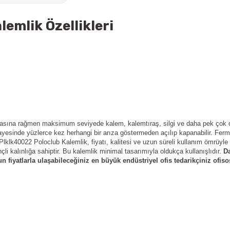
mlik Özellikleri
asına rağmen maksimum seviyede kalem, kalemtıraş, silgi ve daha pek çok o
ayesinde yüzlerce kez herhangi bir arıza göstermeden açılıp kapanabilir. Ferm
Plklk40022 Poloclub
Kalemlik, fiyatı, kalitesi ve uzun süreli kullanım ömrüyle
 kalınlığa sahiptir. Bu kalemlik minimal tasarımıyla oldukça kullanışlıdır.
D
 fiyatlarla ulaşabileceğiniz en büyük endüstriyel ofis tedarikçiniz ofis