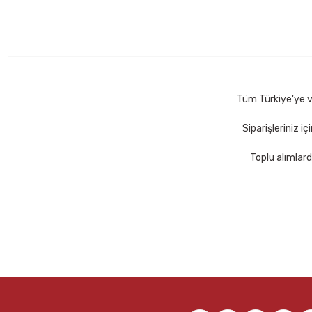
Osaka OP342 0,7 mm Neon Renkler Versatil Kalem
Klas 321
30,00 TL
22,50
Sepete Ekle
Tüm Türkiye'ye ve
Siparişleriniz i
Toplu alımlard