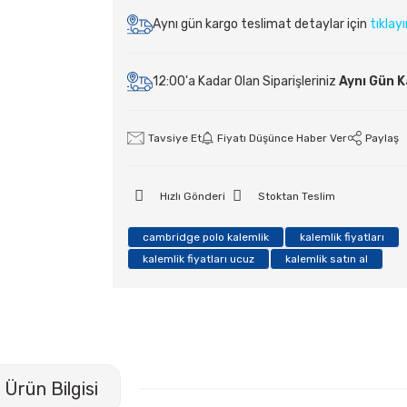
Aynı gün kargo teslimat detaylar için
tıklay
12:00'a Kadar Olan Siparişleriniz
Aynı Gün 
Tavsiye Et
Fiyatı Düşünce Haber Ver
Paylaş
Hızlı Gönderi
Stoktan Teslim
cambridge polo kalemlik
kalemlik fiyatları
kalemlik fiyatları ucuz
kalemlik satın al
Ürün Bilgisi