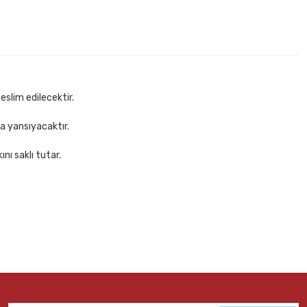
zgili Plastik Kapaklı Defter
ete Ekle
eslim edilecektir.
za yansıyacaktır.
nı saklı tutar.