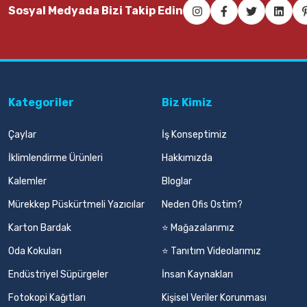
Sosyal Medyada Bizi Takip Edin
Kategoriler
Biz Kimiz
Çaylar
İş Konseptimiz
İklimlendirme Ürünleri
Hakkımızda
Kalemler
Bloglar
Mürekkep Püskürtmeli Yazıcılar
Neden Ofis Ostim?
Karton Bardak
⭐ Mağazalarımız
Oda Kokuları
⭐ Tanıtım Videolarımız
Endüstriyel Süpürgeler
İnsan Kaynakları
Fotokopi Kağıtları
Kişisel Veriler Korunması