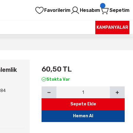
Favorilerim
Hesabım
Sepetim
KAMPANYALAR
60,50 TL
lemlik
Stokta Var
584
Sepete Ekle
Hemen Al