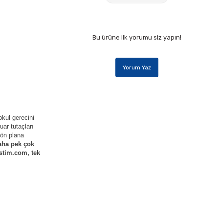
Bu ürüne ilk yorumu siz yapın!
Yorum Yaz
kul gerecini
uar tutaçları
 ön plana
aha pek çok
ostim.com, tek