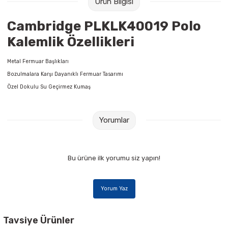
Ürün Bilgisi
Raptiye & İğneler
Tual
Cambridge PLKLK40019 Polo
Silgiler
Akrilik Boyalar
Kalemlik Özellikleri
Sümen Takımları
Beslenme Çantaları
Metal Fermuar Başlıkları
Bozulmalara Karşı Dayanıklı Fermuar Tasarımı
Zımba Tel Sökücüleri
Cam Boyaları
Özel Dokulu Su Geçirmez Kumaş
Zımba Telleri
Ebru Boyaları
Yorumlar
Zımbalar
Fırçalar
Bu ürüne ilk yorumu siz yapın!
Daksiller
Guaj Boyaları
Kaşe Gereçleri
Kuru Boyalar
Yorum Yaz
Yapıştırıcılar
Mum Boyalar
Tavsiye Ürünler