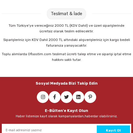
Parmak Boyaları
Osaka OP342 0,7 mm Neon Renkler Versatil Kalem
Teslimat & İade
Pastel Boyalar
30,00 TL
Tüm Türkiye'ye vereceğiniz 2000 TL (KDV Dahil) ve üzeri siparişlerinde
ücretsiz olarak teslim edilecektir.
Sulu Boyalar
Sepete Ekle
Siparişleriniz için KDV Dahil 2000 TL altındaki alışverişleriniz için kargo bedeli
faturanıza yansıyacaktır.
Yağlı Boyalar
Toplu alımlarda Ofisostim.com teslimat ücreti talep etme ve siparişi iptal etme
Klas 3218 60 Yaprak Kareli Plastik Kapaklı Defter
hakkını saklı tutar.
22,50 TL
Sosyal Medyada Bizi Takip Edin
Sepete Ekle
Klas 3249 60 Yaprak Çizgili Plastik Kapaklı Defter
E-Bülten'e Kayıt Olun
Haber listemize kayıt olarak kampanyalardan,haberdar olabilirsiniz.
22,50 TL
Sepete Ekle
Kayıt Ol