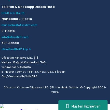
Telefon & Whatsapp Destek Hattı
0850 455 03 03
Muhasebe E-Posta
muhasebe@ofisostim.com
E-Posta
info@ofisostim.com
KEP Adresi
ofisostim@hs01.kep.tr
Ofisostim Kırtasiye LTD. ŞTİ.
Merkez : Bağdat Caddesi No:368
Yenimahalle/ANKARA
E-Ticaret : Serhat, 1441. Sk. No:3, 06378 İvedik
Osb/Yenimahalle/ANKARA
Ofisostim Kırtasiye Bilgisayar LTD. ŞTİ. Her Hakkı Saklıdır. © Copyright 2002-
2024
Müşteri Hizmetleri