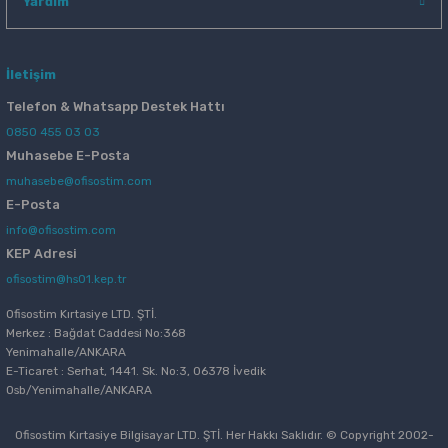
Yardım
İletişim
Telefon & Whatsapp Destek Hattı
0850 455 03 03
Muhasebe E-Posta
muhasebe@ofisostim.com
E-Posta
info@ofisostim.com
KEP Adresi
ofisostim@hs01.kep.tr
Ofisostim Kırtasiye LTD. ŞTİ.
Merkez : Bağdat Caddesi No:368
Yenimahalle/ANKARA
E-Ticaret : Serhat, 1441. Sk. No:3, 06378 İvedik
Osb/Yenimahalle/ANKARA
Ofisostim Kırtasiye Bilgisayar LTD. ŞTİ. Her Hakkı Saklıdır. © Copyright 2002-