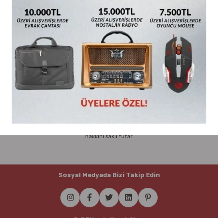
Parmak Boyaları
Yorum Yaz
Pastel Boyalar
Sulu Boyalar
Teslimat & İade
Yağlı Boyalar
Tüm Türkiye'ye vereceğiniz 2000 TL (KDV Dahil) ve üzeri siparişlerinde
ücretsiz olarak teslim edilecektir.
Siparişleriniz için KDV Dahil 2000 TL altındaki alışverişleriniz için kargo bedeli
faturanıza yansıyacaktır.
Toplu alımlarda Ofisostim.com teslimat ücreti talep etme ve siparişi iptal etme
hakkını saklı tutar.
Sosyal Medyada Bizi Takip Edin