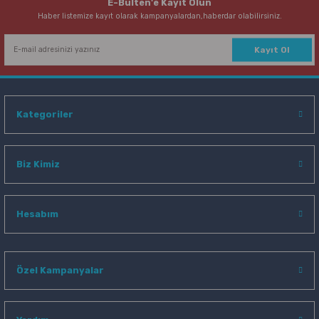
E-Bülten'e Kayıt Olun
Haber listemize kayıt olarak kampanyalardan,haberdar olabilirsiniz.
Kayıt Ol
Kategoriler
Biz Kimiz
Hesabım
Özel Kampanyalar