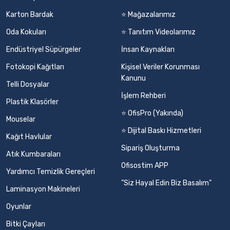
Karton Bardak
⭐ Mağazalarımız
Oda Kokuları
⭐ Tanıtım Videolarımız
Endüstriyel Süpürgeler
İnsan Kaynakları
Fotokopi Kağıtları
Kişisel Veriler Korunması
Kanunu
Telli Dosyalar
İşlem Rehberi
Plastik Klasörler
⭐ OfisPro (Yakında)
Mouselar
⭐ Dijital Baskı Hizmetleri
Kağıt Havlular
Sipariş Oluşturma
Atık Kumbaraları
Ofisostim APP
Yardımcı Temizlik Gereçleri
"Siz Hayal Edin Biz Basalım"
Laminasyon Makineleri
Oyunlar
Bitki Çayları