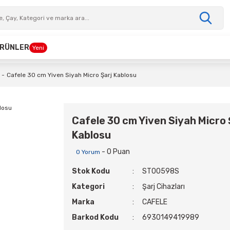
 ÜRÜNLER
Yeni
Cafele 30 cm Yiven Siyah Micro Şarj Kablosu
Cafele 30 cm Yiven Siyah Micro 
Kablosu
- 0 Puan
0 Yorum
Stok Kodu
ST00598S
Kategori
Şarj Cihazları
Marka
CAFELE
Barkod Kodu
6930149419989