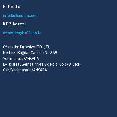
E-Posta
info@ofisostim.com
KEP Adresi
ofisostim@hs01.kep.tr
Ofisostim Kırtasiye LTD. ŞTİ.
Merkez : Bağdat Caddesi No:368
Yenimahalle/ANKARA
E-Ticaret : Serhat, 1441. Sk. No:3, 06378 İvedik
Osb/Yenimahalle/ANKARA