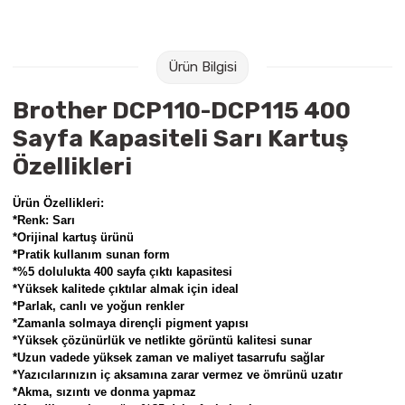
Raptiye & İğneler
Tual
Silgiler
Akrilik Boyalar
Ürün Bilgisi
Brother DCP110-DCP115 400
Sümen Takımları
Beslenme Çantaları
Sayfa Kapasiteli Sarı Kartuş
Zımba Tel Sökücüleri
Cam Boyaları
Özellikleri
Zımba Telleri
Ebru Boyaları
Ürün Özellikleri:
*Renk: Sarı
Zımbalar
Fırçalar
*Orijinal kartuş ürünü
*Pratik kullanım sunan form
*%5 dolulukta 400 sayfa çıktı kapasitesi
Daksiller
Guaj Boyaları
*Yüksek kalitede çıktılar almak için ideal
*Parlak, canlı ve yoğun renkler
*Zamanla solmaya dirençli pigment yapısı
Kaşe Gereçleri
Kuru Boyalar
*Yüksek çözünürlük ve netlikte görüntü kalitesi sunar
*Uzun vadede yüksek zaman ve maliyet tasarrufu sağlar
Yapıştırıcılar
Mum Boyalar
*Yazıcılarınızın iç aksamına zarar vermez ve ömrünü uzatır
*Akma, sızıntı ve donma yapmaz