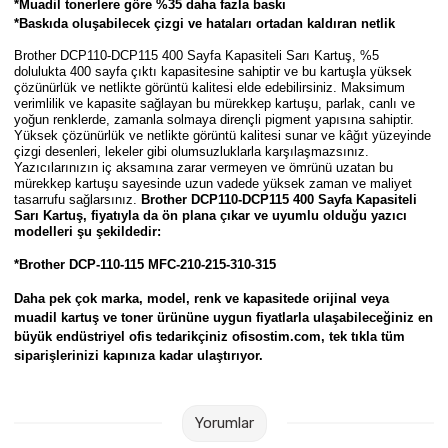
*Muadil tonerlere göre %35 daha fazla baskı
Parmak Boyaları
*Baskıda oluşabilecek çizgi ve hataları ortadan kaldıran netlik
Brother DCP110-DCP115 400 Sayfa Kapasiteli Sarı Kartuş,
%5
Pastel Boyalar
dolulukta 400 sayfa çıktı kapasitesine sahiptir ve bu kartuşla yüksek
çözünürlük ve netlikte görüntü kalitesi elde edebilirsiniz. Maksimum
verimlilik ve kapasite sağlayan bu mürekkep kartuşu, parlak, canlı ve
Sulu Boyalar
yoğun renklerde, zamanla solmaya dirençli pigment yapısına sahiptir.
Yüksek çözünürlük ve netlikte görüntü kalitesi sunar ve kâğıt yüzeyinde
çizgi desenleri, lekeler gibi olumsuzluklarla karşılaşmazsınız.
Yağlı Boyalar
Yazıcılarınızın iç aksamına zarar vermeyen ve ömrünü uzatan bu
mürekkep kartuşu sayesinde uzun vadede yüksek zaman ve maliyet
tasarrufu sağlarsınız.
Brother DCP110-DCP115 400 Sayfa Kapasiteli
Sarı Kartuş, fiyatıyla da ön plana çıkar ve
uyumlu olduğu yazıcı
modelleri şu şekildedir:
*
Brother
DCP-110-115 MFC-210-215-310-315
Daha pek çok marka, model, renk ve kapasitede orijinal veya
muadil kartuş ve toner ürününe uygun fiyatlarla ulaşabileceğiniz en
büyük endüstriyel ofis tedarikçiniz ofisostim.com, tek tıkla tüm
siparişlerinizi kapınıza kadar ulaştırıyor.
Yorumlar