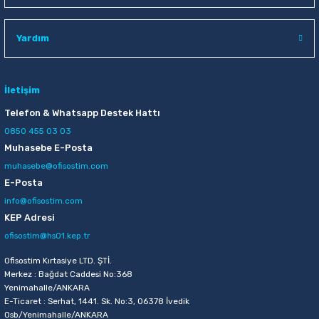
Yardım
İletişim
Telefon & Whatsapp Destek Hattı
0850 455 03 03
Muhasebe E-Posta
muhasebe@ofisostim.com
E-Posta
info@ofisostim.com
KEP Adresi
ofisostim@hs01.kep.tr
Ofisostim Kırtasiye LTD. ŞTİ.
Merkez : Bağdat Caddesi No:368
Yenimahalle/ANKARA
E-Ticaret : Serhat, 1441. Sk. No:3, 06378 İvedik
Osb/Yenimahalle/ANKARA