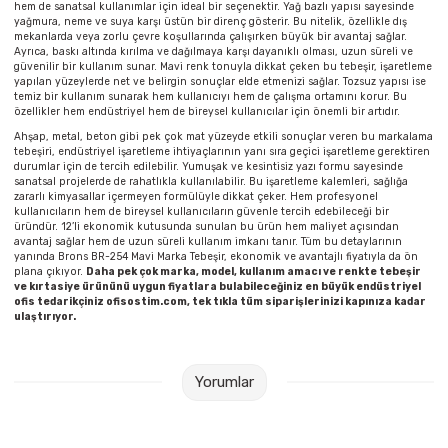
hem de sanatsal kullanımlar için ideal bir seçenektir. Yağ bazlı yapısı sayesinde
Parmak Boyaları
yağmura, neme ve suya karşı üstün bir direnç gösterir. Bu nitelik, özellikle dış
mekanlarda veya zorlu çevre koşullarında çalışırken büyük bir avantaj sağlar.
Ayrıca, baskı altında kırılma ve dağılmaya karşı dayanıklı olması, uzun süreli ve
Pastel Boyalar
güvenilir bir kullanım sunar. Mavi renk tonuyla dikkat çeken bu tebeşir, işaretleme
yapılan yüzeylerde net ve belirgin sonuçlar elde etmenizi sağlar. Tozsuz yapısı ise
temiz bir kullanım sunarak hem kullanıcıyı hem de çalışma ortamını korur. Bu
Sulu Boyalar
özellikler hem endüstriyel hem de bireysel kullanıcılar için önemli bir artıdır.
Ahşap, metal, beton gibi pek çok mat yüzeyde etkili sonuçlar veren bu markalama
tebeşiri, endüstriyel işaretleme ihtiyaçlarının yanı sıra geçici işaretleme gerektiren
Yağlı Boyalar
durumlar için de tercih edilebilir. Yumuşak ve kesintisiz yazı formu sayesinde
sanatsal projelerde de rahatlıkla kullanılabilir. Bu işaretleme kalemleri, sağlığa
zararlı kimyasallar içermeyen formülüyle dikkat çeker. Hem profesyonel
kullanıcıların hem de bireysel kullanıcıların güvenle tercih edebileceği bir
üründür. 12’li ekonomik kutusunda sunulan bu ürün hem maliyet açısından
avantaj sağlar hem de uzun süreli kullanım imkanı tanır. Tüm bu detaylarının
yanında Brons BR-254 Mavi Marka Tebeşir, ekonomik ve avantajlı fiyatıyla da ön
plana çıkıyor.
Daha pek çok marka, model, kullanım amacı ve renkte tebeşir
ve kırtasiye ürününü uygun fiyatlara bulabileceğiniz en büyük endüstriyel
ofis tedarikçiniz ofisostim.com, tek tıkla tüm siparişlerinizi kapınıza kadar
ulaştırıyor.
Yorumlar