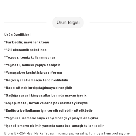
Raptiye & İğneler
Tual
Silgiler
Akrilik Boyalar
Ürün Bilgisi
Sümen Takımları
Beslenme Çantaları
Ürün Özellikleri:
*Fark edilir, mavi renk tonu
Zımba Tel Sökücüleri
Cam Boyaları
*12’li ekonomik paketinde
*Tozsuz, temiz kullanım sunar
Zımba Telleri
Ebru Boyaları
*Yağ bazlı, mumsu yapıya sahiptir
*Yumuşak ve kesintisiz yazı formu
Zımbalar
Fırçalar
*Geçici işaretleme için tercih edilebilir
*Baskı altında kırılıp dağılmaya dirençlidir
Daksiller
Guaj Boyaları
*Sağlığa zararlı kimyasallar barındırmayan içerik
*Ahşap, metal, beton ve daha pek çok mat yüzeyde
Kaşe Gereçleri
Kuru Boyalar
*Endüstriyel kullanım için tercih edilebilir niteliktedir
*Yağmura, neme ve suya karşı dirençli yapısıyla öne çıkar
Yapıştırıcılar
Mum Boyalar
*İşaretleme ve çizimin yanında sanatsal amaçlı kullanılabilir
Brons BR-254 Mavi Marka Tebeşir, mumsu yapıya sahip formuyla hem profesyonel