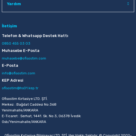
Yardım
İletişim
Telefon & Whatsapp Destek Hattı
0850 455 03 03
Muhasebe E-Posta
muhasebe@ofisostim.com
E-Posta
info@ofisostim.com
KEP Adresi
ofisostim@hs01.kep.tr
Ofisostim Kırtasiye LTD. ŞTİ.
Merkez : Bağdat Caddesi No:368
Yenimahalle/ANKARA
E-Ticaret : Serhat, 1441. Sk. No:3, 06378 İvedik
Osb/Yenimahalle/ANKARA
Ofisostim Kırtasiye Bilgisayar LTD. ŞTİ. Her Hakkı Saklıdır. © Copyright 2002-