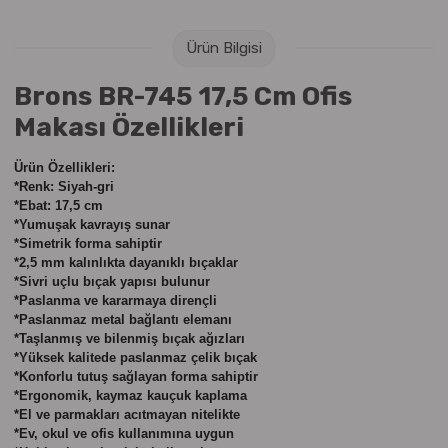
Raptiye & İğneler
Tual
Ürün Bilgisi
Silgiler
Akrilik Boyalar
Brons BR-745 17,5 Cm Ofis
Sümen Takımları
Beslenme Çantaları
Makası Özellikleri
Zımba Tel Sökücüleri
Cam Boyaları
Ürün Özellikleri:
*Renk: Siyah-gri
*Ebat: 17,5 cm
Zımba Telleri
Ebru Boyaları
*Yumuşak kavrayış sunar
*Simetrik forma sahiptir
Zımbalar
Fırçalar
*2,5 mm kalınlıkta dayanıklı bıçaklar
*Sivri uçlu bıçak yapısı bulunur
*Paslanma ve kararmaya dirençli
Daksiller
Guaj Boyaları
*Paslanmaz metal bağlantı elemanı
*Taşlanmış ve bilenmiş bıçak ağızları
*Yüksek kalitede paslanmaz çelik bıçak
Kaşe Gereçleri
Kuru Boyalar
*Konforlu tutuş sağlayan forma sahiptir
*Ergonomik, kaymaz kauçuk kaplama
Yapıştırıcılar
Mum Boyalar
*El ve parmakları acıtmayan nitelikte
*Ev, okul ve ofis kullanımına uygun