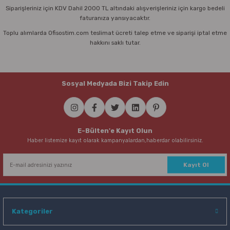
Siparişleriniz için KDV Dahil 2000 TL altındaki alışverişleriniz için kargo bedeli
faturanıza yansıyacaktır.
Toplu alımlarda Ofisostim.com teslimat ücreti talep etme ve siparişi iptal etme
hakkını saklı tutar.
Sosyal Medyada Bizi Takip Edin
E-Bülten'e Kayıt Olun
Haber listemize kayıt olarak kampanyalardan,haberdar olabilirsiniz.
Kayıt Ol
Kategoriler