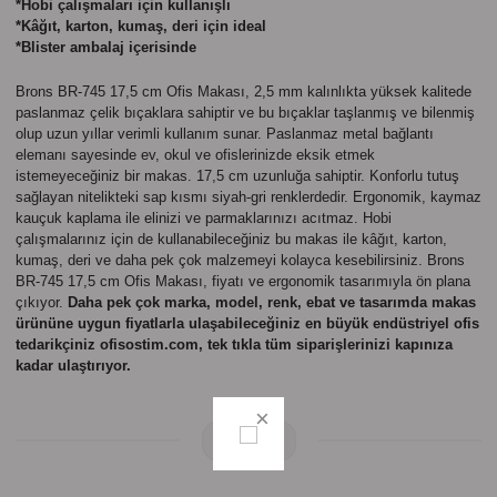
*Hobi çalışmaları için kullanışlı
Parmak Boyaları
*Kâğıt, karton, kumaş, deri için ideal
*Blister ambalaj içerisinde
Pastel Boyalar
Brons BR-745 17,5 cm Ofis Makası, 2,5 mm kalınlıkta yüksek kalitede
paslanmaz çelik bıçaklara sahiptir ve bu bıçaklar taşlanmış ve bilenmiş
Sulu Boyalar
olup uzun yıllar verimli kullanım sunar. Paslanmaz metal bağlantı
elemanı sayesinde ev, okul ve ofislerinizde eksik etmek
Yağlı Boyalar
istemeyeceğiniz bir makas. 17,5 cm uzunluğa sahiptir. Konforlu tutuş
sağlayan nitelikteki sap kısmı siyah-gri renklerdedir. Ergonomik, kaymaz
kauçuk kaplama ile elinizi ve parmaklarınızı acıtmaz. Hobi
çalışmalarınız için de kullanabileceğiniz bu makas ile kâğıt, karton,
kumaş, deri ve daha pek çok malzemeyi kolayca kesebilirsiniz. Brons
BR-745 17,5 cm Ofis Makası, fiyatı ve ergonomik tasarımıyla ön plana
çıkıyor.
Daha pek çok marka, model, renk, ebat ve tasarımda makas
ürününe uygun fiyatlarla ulaşabileceğiniz en büyük endüstriyel ofis
tedarikçiniz ofisostim.com, tek tıkla tüm siparişlerinizi kapınıza
kadar ulaştırıyor.
Yorumlar