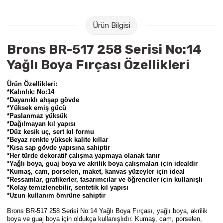
Raptiye & İğneler
Tual
Ürün Bilgisi
Silgiler
Akrilik Boyalar
Brons BR-517 258 Serisi No:14
Sümen Takımları
Beslenme Çantaları
Yağlı Boya Fırçası Özellikleri
Zımba Tel Sökücüleri
Cam Boyaları
Ürün Özellikleri:
*Kalınlık: No:14
*Dayanıklı ahşap gövde
Zımba Telleri
Ebru Boyaları
*Yüksek emiş gücü
*Paslanmaz yüksük
*Dağılmayan kıl yapısı
Zımbalar
Fırçalar
*Düz kesik uç, sert kıl formu
*Beyaz renkte yüksek kalite kıllar
*Kısa sap gövde yapısına sahiptir
Daksiller
Guaj Boyaları
*Her türde dekoratif çalışma yapmaya olanak tanır
*Yağlı boya, guaj boya ve akrilik boya çalışmaları için idealdir
*Kumaş, cam, porselen, maket, kanvas yüzeyler için ideal
Kaşe Gereçleri
Kuru Boyalar
*Ressamlar, grafikerler, tasarımcılar ve öğrenciler için kullanışlı
*Kolay temizlenebilir, sentetik kıl yapısı
*Uzun kullanım ömrüne sahiptir
Yapıştırıcılar
Mum Boyalar
Brons BR-517 258 Serisi No:14 Yağlı Boya Fırçası
, yağlı boya, akrilik
boya ve guaj boya için oldukça kullanışlıdır. Kumaş, cam, porselen,