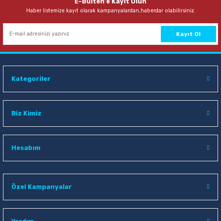
E-Bülten'e Kayıt Olun
Haber listemize kayıt olarak kampanyalardan,haberdar olabilirsiniz.
149,00 TL
Sepete Ekle
Kayıt Ol
Faber Castell 12 Renk Büyük Boy Suluboya
Kategoriler
232,00 TL
Sepete Ekle
Biz Kimiz
Nova Color NC-796 12 ml 12 li Tüp Yağlı Boya
Hesabım
196,00 TL
Özel Kampanyalar
Sepete Ekle