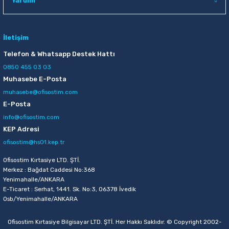
Yardım
İletişim
Telefon & Whatsapp Destek Hattı
0850 455 03 03
Muhasebe E-Posta
muhasebe@ofisostim.com
E-Posta
info@ofisostim.com
KEP Adresi
ofisostim@hs01.kep.tr
Ofisostim Kırtasiye LTD. ŞTİ.
Merkez : Bağdat Caddesi No:368
Yenimahalle/ANKARA
E-Ticaret : Serhat, 1441. Sk. No:3, 06378 İvedik
Osb/Yenimahalle/ANKARA
Ofisostim Kırtasiye Bilgisayar LTD. ŞTİ. Her Hakkı Saklıdır. © Copyright 2002-