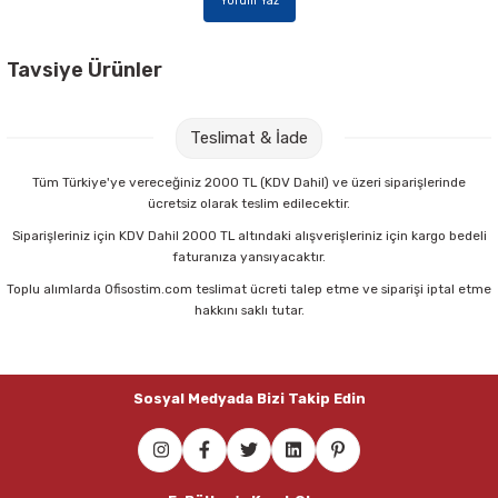
Yorum Yaz
Tavsiye Ürünler
Nova Color NC-183 30 cc Fırça Temizleyici
Teslimat & İade
33,00 TL
Tüm Türkiye'ye vereceğiniz 2000 TL (KDV Dahil) ve üzeri siparişlerinde
ücretsiz olarak teslim edilecektir.
Sepete Ekle
Siparişleriniz için KDV Dahil 2000 TL altındaki alışverişleriniz için kargo bedeli
faturanıza yansıyacaktır.
Toplu alımlarda Ofisostim.com teslimat ücreti talep etme ve siparişi iptal etme
Nova Color NC-126 10 lu Tüp Yağlı Boya
hakkını saklı tutar.
166,00 TL
Sosyal Medyada Bizi Takip Edin
Sepete Ekle
Faber Castell 12 Renk Küçük Boy Suluboya