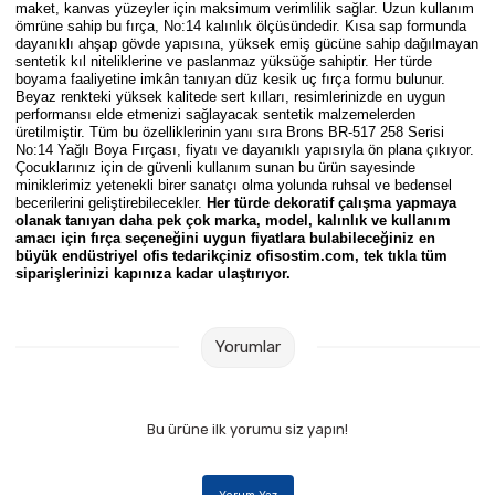
maket, kanvas yüzeyler için maksimum verimlilik sağlar. Uzun kullanım
Parmak Boyaları
ömrüne sahip bu fırça, No:14 kalınlık ölçüsündedir. Kısa sap formunda
dayanıklı ahşap gövde yapısına, yüksek emiş gücüne sahip dağılmayan
sentetik kıl niteliklerine ve paslanmaz yüksüğe sahiptir. Her türde
Pastel Boyalar
boyama faaliyetine imkân tanıyan düz kesik uç fırça formu bulunur.
Beyaz renkteki yüksek kalitede sert kılları, resimlerinizde en uygun
performansı elde etmenizi sağlayacak sentetik malzemelerden
Sulu Boyalar
üretilmiştir. Tüm bu özelliklerinin yanı sıra
Brons BR-517 258 Serisi
No:14 Yağlı Boya Fırçası
, fiyatı ve dayanıklı yapısıyla ön plana çıkıyor.
Çocuklarınız için de güvenli kullanım sunan bu ürün sayesinde
Yağlı Boyalar
miniklerimiz yetenekli birer sanatçı olma yolunda ruhsal ve bedensel
becerilerini geliştirebilecekler.
Her türde dekoratif çalışma yapmaya
olanak tanıyan daha pek çok marka, model, kalınlık ve kullanım
amacı için fırça seçeneğini uygun fiyatlara bulabileceğiniz en
büyük endüstriyel ofis tedarikçiniz ofisostim.com, tek tıkla tüm
siparişlerinizi kapınıza kadar ulaştırıyor.
Yorumlar
Bu ürüne ilk yorumu siz yapın!