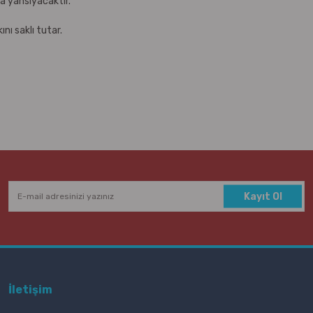
za yansıyacaktır.
nı saklı tutar.
Kayıt Ol
İletişim