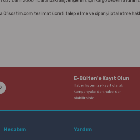
çin KDV Dahil 2000 TL altındaki alışverişleriniz için kargo bedeli faturanı
a Ofisostim.com teslimat ücreti talep etme ve siparişi iptal etme hakkı
E-Bülten'e Kayıt Olun
Haber listemize kayıt olarak
kampanyalardan,haberdar
olabilirsiniz.
Hesabım
Yardım