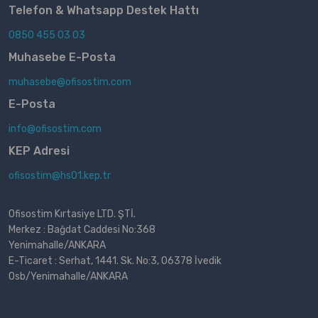
Telefon & Whatsapp Destek Hattı
0850 455 03 03
Muhasebe E-Posta
muhasebe@ofisostim.com
E-Posta
info@ofisostim.com
KEP Adresi
ofisostim@hs01.kep.tr
Ofisostim Kırtasiye LTD. ŞTİ.
Merkez : Bağdat Caddesi No:368
Yenimahalle/ANKARA
E-Ticaret : Serhat, 1441. Sk. No:3, 06378 İvedik
Osb/Yenimahalle/ANKARA