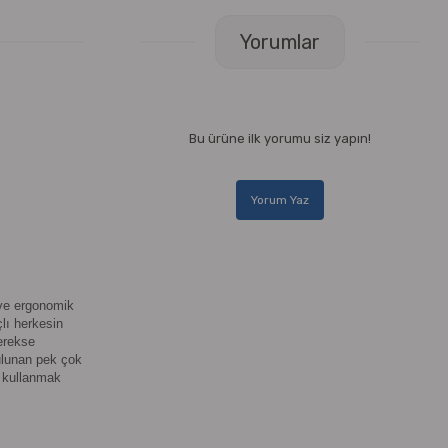
Yorumlar
Bu ürüne ilk yorumu siz yapın!
Yorum Yaz
 ve ergonomik
çlı herkesin
erekse
ulunan pek çok
e kullanmak