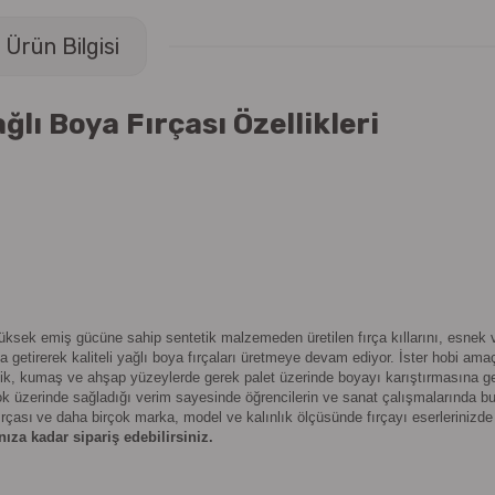
Ürün Bilgisi
lı Boya Fırçası Özellikleri
 yüksek emiş gücüne sahip sentetik malzemeden üretilen fırça kıllarını, esnek
 getirerek kaliteli yağlı boya fırçaları üretmeye devam ediyor. İster hobi ama
ramik, kumaş ve ahşap yüzeylerde gerek palet üzerinde boyayı karıştırmasına g
ok üzerinde sağladığı verim sayesinde öğrencilerin ve sanat çalışmalarında b
rçası
ve daha
birçok marka, model ve kalınlık ölçüsünde fırçayı eserlerinizd
nıza kadar sipariş edebilirsiniz.