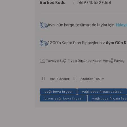
Barkod Kodu
8697405227068
Aynı gün kargo teslimat detaylar için
tıklay
12:00'a Kadar Olan Siparişleriniz
Aynı Gün 
Tavsiye Et
Fiyatı Düşünce Haber Ver
Paylaş
Hızlı Gönderi
Stoktan Teslim
yağlı boya fırçası
yağlı boya fırçası satın al
brons yağlı boya fırçası
yağlı boya fırçası fiya