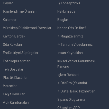
Çaylar
İş Konseptimiz
İklimlendirme Ürünleri
Hakkımızda
Kalemler
Bloglar
Mürekkep Püskürtmeli Yazıcılar
Neden Ofis Ostim?
Karton Bardak
⭐ Mağazalarımız
Oda Kokuları
⭐ Tanıtım Videolarımız
Endüstriyel Süpürgeler
İnsan Kaynakları
Fotokopi Kağıtları
Kişisel Veriler Korunması
Kanunu
Telli Dosyalar
İşlem Rehberi
Plastik Klasörler
⭐ OfisPro (Yakında)
Mouselar
⭐ Dijital Baskı Hizmetleri
Kağıt Havlular
Sipariş Oluşturma
Atık Kumbaraları
Ofisostim APP