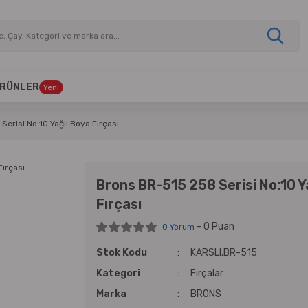
 ÜRÜNLER
Yeni
erisi No:10 Yağlı Boya Fırçası
Brons BR-515 258 Serisi No:10 Y
Fırçası
- 0 Puan
0 Yorum
Stok Kodu
KARSLI.BR-515
Kategori
Fırçalar
Marka
BRONS