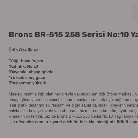
Brons BR-515 258 Serisi No:10 Yağ
Ürün Özellikleri:
*Yağlı boya fırçası
*Kalınlık: No:10
*Dayanıklı ahşap gövde
*Yüksek emiş gücü
*Paslanmaz yüksük
Mesleği resimle ilgili olan her bireyin yakından tanıdığı Brons markası,
ahşap gövdeyi ve bu ikisini birleştiren paslanmaz metal yüksüğü bir araya
ister grafik tasarımcısı, ressam ve diğer sanat dalındaki bireylerin se
paletindeki boyayı tuvale yansıtmasına hizmet eden bu ürün, fiyatının ç
kimsenin ilk tercihi. Siz de
Brons BR-515 258 Serisi No:10 Yağlı Boya Fı
için
ofisostim.com’ u ziyaret edebilir, bir tıkla istediğiniz ürünü kapı