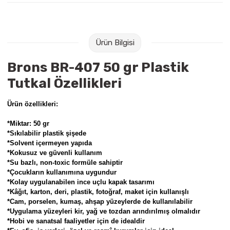
Raptiye & İğneler
Tual
Silgiler
Akrilik Boyalar
Ürün Bilgisi
Sümen Takımları
Beslenme Çantaları
Brons BR-407 50 gr Plastik
Tutkal Özellikleri
Zımba Tel Sökücüleri
Cam Boyaları
Ürün özellikleri:
Zımba Telleri
Ebru Boyaları
*Miktar: 50 gr
*Sıkılabilir plastik şişede
Zımbalar
Fırçalar
*Solvent içermeyen yapıda
*Kokusuz ve güvenli kullanım
Daksiller
Guaj Boyaları
*Su bazlı, non-toxic formüle sahiptir
*Çocukların kullanımına uygundur
*Kolay uygulanabilen ince uçlu kapak tasarımı
Kaşe Gereçleri
Kuru Boyalar
*Kâğıt, karton, deri, plastik, fotoğraf, maket için kullanışlı
*Cam, porselen, kumaş, ahşap yüzeylerde de kullanılabilir
Yapıştırıcılar
Mum Boyalar
*Uygulama yüzeyleri kir, yağ ve tozdan arındırılmış olmalıdır
*Hobi ve sanatsal faaliyetler için de idealdir