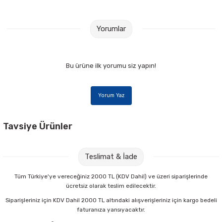
Yorumlar
Bu ürüne ilk yorumu siz yapın!
Yorum Yaz
Tavsiye Ürünler
Ginza GN-281 24x34 10 lu Simli El İşi Kağıdı
Teslimat & İade
57,60 TL
Tüm Türkiye'ye vereceğiniz 2000 TL (KDV Dahil) ve üzeri siparişlerinde
ücretsiz olarak teslim edilecektir.
Sepete Ekle
Siparişleriniz için KDV Dahil 2000 TL altındaki alışverişleriniz için kargo bedeli
faturanıza yansıyacaktır.