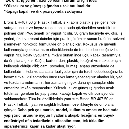
*Ev, ofis, iş yerleri, özel ve resmî kurumlar için ideal
Parmak Boyaları
*Yüksek ısı ve güneş ışığından uzak tutulmalıdır
*Kapağı kapalı ve dik pozisyonda saklayınız
Pastel Boyalar
Brons BR-407 50 gr Plastik Tutkal, sıkılabilir plastik şişe içerisinde
satışa sunulur ve beyaz renge sahip, suda çözünebilen sentetik bir
Sulu Boyalar
polimer olan PVA temelli bir yapıştırıcıdır. 50 gram hacmiyle ev, ofis, iş
yerleri, özel ve resmi daireler için pratik çözümler sunan bu ürün, solvent
içermeyen non-toxic formülüyle ön plana çıkar. Kokusuz ve güvenli
Yağlı Boyalar
kullanımıyla çocuklarınızın etkinliklerinde de tercih edebileceğiniz bu
yapıştırıcı, kolay uygulama imkânı sunan ince uçlu kapak tasarımıyla
da ön plana çıkar. Kâğıt, karton, deri, plastik, fotoğraf ve maketler için
kullanışlı olduğu gibi; cam, porselen, kumaş, ahşap yüzeylerde de
kullanılabilir. Hobi ve sanatsal faaliyetler için de tercih edebileceğiniz bu
beyaz tutkalı kullanmadan önce uygulama yapacağınız alanları kir, yağ
ve tozdan arındırmanız, her zaman için çok daha iyi sonuçlar elde
etmenize imkân tanıyacaktır. Yüksek ısı ve güneş ışığından uzak
tutulması gereken bu yapıştırıcı, kapağı kapalı ve dik pozisyonda
saklanmalıdır. Tüm bu özelliklerinin yanı sıra Brons BR-407 50 gr
Plastik Tutkal, fiyatı ve sağlıklı kullanım özellikleriyle de ön plana
çıkıyor.
Daha pek çok marka, model, kullanım amacı ve hacimde
yapıştırıcı ürününe uygun fiyatlarla ulaşabileceğiniz en büyük
endüstriyel ofis tedarikçiniz ofisostim.com, tek tıkla tüm
siparişlerinizi kapınıza kadar ulaştırıyor.