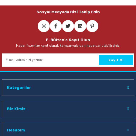
149,00 TL
Sosyal Medyada Bizi Takip Edin
Sepete Ekle
Faber Castell 12 Renk Büyük Boy Suluboya
E-Bülten'e Kayıt Olun
Haber listemize kayıt olarak kampanyalardan,haberdar olabilirsiniz.
232,00 TL
Sepete Ekle
Kayıt Ol
Kategoriler
Biz Kimiz
Hesabım