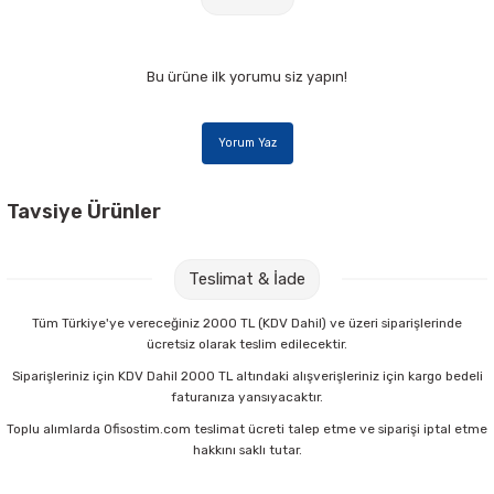
Bu ürüne ilk yorumu siz yapın!
Yorum Yaz
Tavsiye Ürünler
Nova Color NC-183 30 cc Fırça Temizleyici
Teslimat & İade
33,00 TL
Tüm Türkiye'ye vereceğiniz 2000 TL (KDV Dahil) ve üzeri siparişlerinde
ücretsiz olarak teslim edilecektir.
Sepete Ekle
Siparişleriniz için KDV Dahil 2000 TL altındaki alışverişleriniz için kargo bedeli
faturanıza yansıyacaktır.
Toplu alımlarda Ofisostim.com teslimat ücreti talep etme ve siparişi iptal etme
Faber Castell 12 Renk Küçük Boy Suluboya
hakkını saklı tutar.