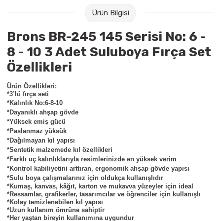
Raptiye & İğneler
Tual
Ürün Bilgisi
Silgiler
Akrilik Boyalar
Brons BR-245 145 Serisi No: 6 -
8 - 10 3 Adet Suluboya Fırça Set
Sümen Takımları
Beslenme Çantaları
Özellikleri
Zımba Tel Sökücüleri
Cam Boyaları
Ürün Özellikleri:
*3’lü fırça seti
*
Kalınlık No:6-8-10
Zımba Telleri
Ebru Boyaları
*Dayanıklı ahşap gövde
*Yüksek emiş gücü
Zımbalar
Fırçalar
*Paslanmaz yüksük
*Dağılmayan kıl yapısı
*Sentetik malzemede kıl özellikleri
Daksiller
Guaj Boyaları
*Farklı uç kalınlıklarıyla resimlerinizde en yüksek verim
*Kontrol kabiliyetini arttıran, ergonomik ahşap gövde yapısı
Kaşe Gereçleri
Kuru Boyalar
*Sulu boya çalışmalarınız için oldukça kullanışlıdır
*Kumaş, kanvas, kâğıt, karton ve mukavva yüzeyler için ideal
*Ressamlar, grafikerler, tasarımcılar ve öğrenciler için kullanışlı
Yapıştırıcılar
Mum Boyalar
*Kolay temizlenebilen kıl yapısı
*Uzun kullanım ömrüne sahiptir
*Her yaştan bireyin kullanımına uygundur