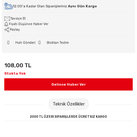
12:00'a Kadar Olan Siparişleriniz
Aynı Gün Kargo
ri
hazları
ri
Kurşun Kalemler
Hesap Makineleri
Poşet Dosyalar
Mıknatıs
Kuşe Kağıtlar
Yoyolar
Tuvalet Kağıdı Dispenserleri
Uzatma Kabloları
ri
Tavsiye Et
leri
Mürekkepler & Kalem Yedekleri
Kalemtraşlar
Sekreterlikler
Oyun Hamurları
Mukavva
Tuvalet Kağıtları
Yazıcı Kabloları
Fiyatı Düşünce Haber Ver
siz Telefonlar
Paylaş
Roller ve Jel Mürekkepli Kalemler
Kartvizitlikler
Seperatörler
Sınıf Defterleri
Not Kağıtları
nüştürücüler
Hızlı Gönderi
Stoktan Teslim
Teknik Çizim ve Grafik Kalemleri
Magazinlikler
Şömiz Dosyalar
Sırt Çantaları
Plotter Kağıtları
uşlar & Sarf
108,00 TL
Tükenmez Kalemler
Makaslar
Sunum Dosyaları
Şövale
Sulu Boya Kağıtları
Stokta Yok
Versatil Kalemler
Maket Bıçakları ve Yedekleri
Sürekli Form Klasörü
Sözlükler
Gelince Haber Ver
Prestij Dolma Kalemler
Masaüstü Set ve Kalemlik
Tanıtım Klasörleri
Sticker
Teknik Özellikler
Paket Lastikler
Telli Dosyalar
Süs Gereçleri
2000 TL ÜZERİ SİPARİŞLERDE ÜCRETSİZ KARGO
Pergeller
Tebeşir