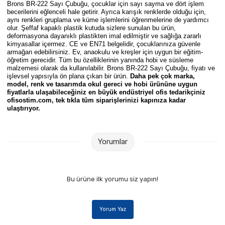
Brons BR-222 Sayı Çubuğu, çocuklar için sayı sayma ve dört işlem
Parmak Boyaları
becerilerini eğlenceli hale getirir. Ayrıca karışık renklerde olduğu için,
aynı renkleri gruplama ve küme işlemlerini öğrenmelerine de yardımcı
olur. Şeffaf kapaklı plastik kutuda sizlere sunulan bu ürün,
Pastel Boyalar
deformasyona dayanıklı plastikten imal edilmiştir ve sağlığa zararlı
kimyasallar içermez. CE ve EN71 belgelidir, çocuklarınıza güvenle
armağan edebilirsiniz. Ev, anaokulu ve kreşler için uygun bir eğitim-
Sulu Boyalar
öğretim gerecidir. Tüm bu özelliklerinin yanında hobi ve süsleme
malzemesi olarak da kullanılabilir. Brons BR-222 Sayı Çubuğu, fiyatı ve
işlevsel yapısıyla ön plana çıkan bir ürün.
Daha pek çok marka,
Yağlı Boyalar
model, renk ve tasarımda okul gereci
ve hobi ürünü
ne
uygun
fiyatlarla ulaşabileceğiniz en büyük endüstriyel ofis tedarikçiniz
ofisostim.com, tek tıkla tüm siparişlerinizi kapınıza kadar
ulaştırıyor.
Yorumlar
Bu ürüne ilk yorumu siz yapın!
Yorum Yaz