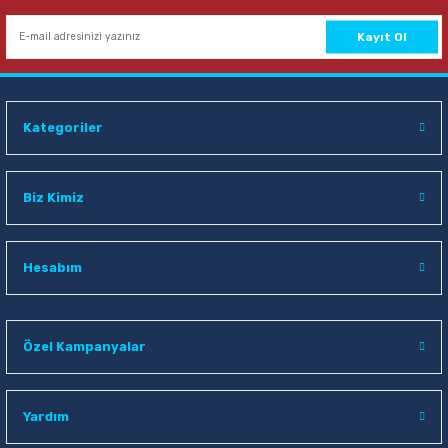
Sepete Ekle
Kayıt Ol
Nova Color NC-4145 Pembe Maxi Oyun Hamuru
Kategoriler
28,00 TL
Sepete Ekle
Biz Kimiz
Nova Color NC-4148 Siyah Maxi Oyun Hamuru
Hesabım
28,00 TL
Özel Kampanyalar
Sepete Ekle
Yardım