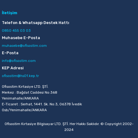
İletişim
Telefon & Whatsapp Destek Hattı
0850 455 03 03
Muhasebe E-Posta
muhasebe@ofisostim.com
E-Posta
info@ofisostim.com
KEP Adresi
ofisostim@hs01.kep.tr
Ofisostim Kırtasiye LTD. ŞTİ.
Merkez : Bağdat Caddesi No:368
Yenimahalle/ANKARA
E-Ticaret : Serhat, 1441. Sk. No:3, 06378 İvedik
Osb/Yenimahalle/ANKARA
Ofisostim Kırtasiye Bilgisayar LTD. ŞTİ. Her Hakkı Saklıdır. © Copyright 2002-
2024