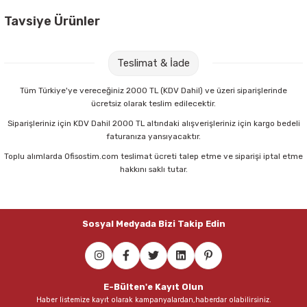
Tavsiye Ürünler
Nova Color NC-4149 Mor Maxi Oyun Hamuru
Teslimat & İade
28,00 TL
Tüm Türkiye'ye vereceğiniz 2000 TL (KDV Dahil) ve üzeri siparişlerinde
ücretsiz olarak teslim edilecektir.
Sepete Ekle
Siparişleriniz için KDV Dahil 2000 TL altındaki alışverişleriniz için kargo bedeli
faturanıza yansıyacaktır.
Toplu alımlarda Ofisostim.com teslimat ücreti talep etme ve siparişi iptal etme
Nova Color NC-4147 Turuncu Maxi Oyun Hamuru
hakkını saklı tutar.
28,00 TL
Sosyal Medyada Bizi Takip Edin
Sepete Ekle
Nova Color NC-4146 Beyaz Maxi Oyun Hamuru
E-Bülten'e Kayıt Olun
Haber listemize kayıt olarak kampanyalardan,haberdar olabilirsiniz.
28,00 TL