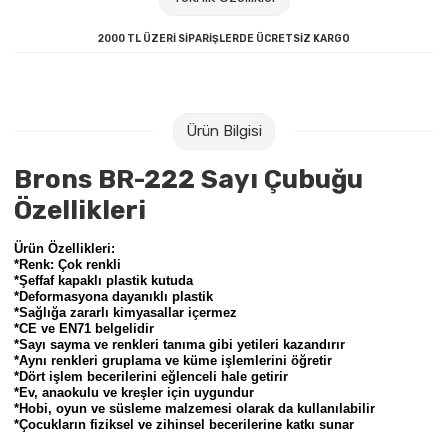
Raptiye & İğneler
Tual
2000 TL ÜZERİ SİPARİŞLERDE ÜCRETSİZ KARGO
Silgiler
Akrilik Boyalar
Sümen Takımları
Beslenme Çantaları
Ürün Bilgisi
Zımba Tel Sökücüleri
Cam Boyaları
Brons BR-222 Sayı Çubuğu
Özellikleri
Zımba Telleri
Ebru Boyaları
Ürün Özellikleri:
Zımbalar
Fırçalar
*Renk: Çok renkli
*Şeffaf kapaklı plastik kutuda
*Deformasyona dayanıklı plastik
Daksiller
Guaj Boyaları
*Sağlığa zararlı kimyasallar içermez
*CE ve EN71 belgelidir
*Sayı sayma ve renkleri tanıma gibi yetileri kazandırır
Kaşe Gereçleri
Kuru Boyalar
*Aynı renkleri gruplama ve küme işlemlerini öğretir
*Dört işlem becerilerini eğlenceli hale getirir
*Ev, anaokulu ve kreşler için uygundur
*Hobi, oyun ve süsleme malzemesi olarak da kullanılabilir
Yapıştırıcılar
Mum Boyalar
*Çocukların fiziksel ve zihinsel becerilerine katkı sunar