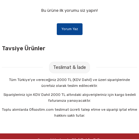
Bu ürüne ilk yorumu siz yapın!
Yorum Yaz
Tavsiye Ürünler
Nova Color NC-183 30 cc Fırça Temizleyici
Teslimat & İade
33,00 TL
Tüm Türkiye'ye vereceğiniz 2000 TL (KDV Dahil) ve üzeri siparişlerinde
ücretsiz olarak teslim edilecektir.
Sepete Ekle
Siparişleriniz için KDV Dahil 2000 TL altındaki alışverişleriniz için kargo bedeli
faturanıza yansıyacaktır.
Toplu alımlarda Ofisostim.com teslimat ücreti talep etme ve siparişi iptal etme
Nova Color NC-126 10 lu Tüp Yağlı Boya
hakkını saklı tutar.
166,00 TL