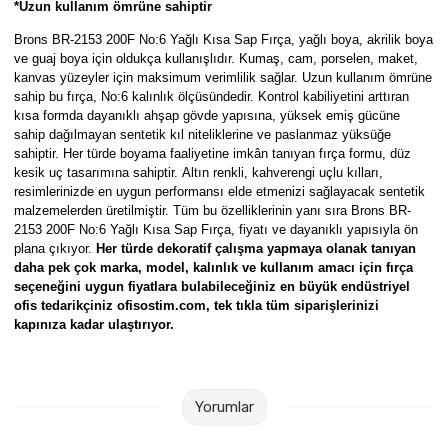
*Uzun kullanım ömrüne sahiptir
Parmak Boyaları
Brons BR-2153 200F No:6 Yağlı Kısa Sap Fırça,
yağlı boya, akrilik boya
ve guaj boya için oldukça kullanışlıdır. Kumaş, cam, porselen, maket,
Pastel Boyalar
kanvas yüzeyler için maksimum verimlilik sağlar. Uzun kullanım ömrüne
sahip bu fırça, No:6 kalınlık ölçüsündedir. Kontrol kabiliyetini arttıran
Sulu Boyalar
kısa formda dayanıklı ahşap gövde yapısına, yüksek emiş gücüne
sahip dağılmayan sentetik kıl niteliklerine ve paslanmaz yüksüğe
sahiptir. Her türde boyama faaliyetine imkân tanıyan fırça formu, düz
Yağlı Boyalar
kesik uç tasarımına sahiptir. Altın renkli, kahverengi uçlu kılları,
resimlerinizde en uygun performansı elde etmenizi sağlayacak sentetik
malzemelerden üretilmiştir. Tüm bu özelliklerinin yanı sıra
Brons BR-
2153 200F No:6 Yağlı Kısa Sap Fırça, fiyatı ve dayanıklı yapısıyla ön
plana çıkıyor.
Her türde dekoratif çalışma yapmaya olanak tanıyan
daha pek çok marka, model, kalınlık ve kullanım amacı için fırça
seçeneğini uygun fiyatlara bulabileceğiniz en büyük endüstriyel
ofis tedarikçiniz ofisostim.com, tek tıkla tüm siparişlerinizi
kapınıza kadar ulaştırıyor.
Yorumlar