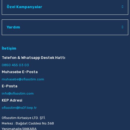
Özel Kampanyalar
Sepete Ekle
Yardım
İletişim
Telefon & Whatsapp Destek Hattı
0850 455 03 03
Muhasebe E-Posta
muhasebe@ofisostim.com
E-Posta
info@ofisostim.com
KEP Adresi
ofisostim@hs01.kep.tr
Ofisostim Kırtasiye LTD. ŞTİ.
Merkez : Bağdat Caddesi No:368
Yenimahalle/ANKARA