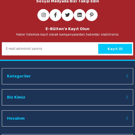
Sosyal Medyada Bizi Takip Edin
Sepete Ekle
Faber Castell 12 Renk Küçük Boy Suluboya
E-Bülten'e Kayıt Olun
Haber listemize kayıt olarak kampanyalardan,haberdar olabilirsiniz.
149,00 TL
Sepete Ekle
Kayıt Ol
Faber Castell 12 Renk Büyük Boy Suluboya
Kategoriler
233,00 TL
Sepete Ekle
Biz Kimiz
Nova Color NC-796 12 ml 12 li Tüp Yağlı Boya
Hesabım
196,00 TL