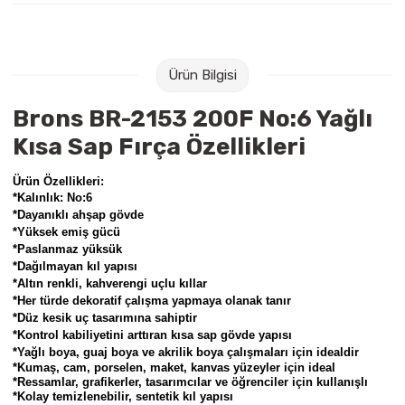
Raptiye & İğneler
Tual
Silgiler
Akrilik Boyalar
Ürün Bilgisi
Sümen Takımları
Beslenme Çantaları
Brons BR-2153 200F No:6 Yağlı
Kısa Sap Fırça Özellikleri
Zımba Tel Sökücüleri
Cam Boyaları
Ürün Özellikleri:
Zımba Telleri
Ebru Boyaları
*
Kalınlık: No:6
*Dayanıklı ahşap gövde
*Yüksek emiş gücü
Zımbalar
Fırçalar
*Paslanmaz yüksük
*Dağılmayan kıl yapısı
Daksiller
Guaj Boyaları
*Altın renkli, kahverengi uçlu kıllar
*Her türde dekoratif çalışma yapmaya olanak tanır
*Düz kesik uç tasarımına sahiptir
Kaşe Gereçleri
Kuru Boyalar
*Kontrol kabiliyetini arttıran kısa sap gövde yapısı
*Yağlı boya, guaj boya ve akrilik boya çalışmaları için idealdir
*Kumaş, cam, porselen, maket, kanvas yüzeyler için ideal
Yapıştırıcılar
Mum Boyalar
*Ressamlar, grafikerler, tasarımcılar ve öğrenciler için kullanışlı
*Kolay temizlenebilir, sentetik kıl yapısı