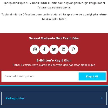
Siparişleriniz için KDV Dahil 2000 TL altındaki alışverişleriniz için kargo bedeli
faturanıza yansıyacaktır.
Toplu alımlarda Ofisostim.com teslimat ücreti talep etme ve siparişi iptal etme
hakkını saklı tutar.
Sosyal Medyada Bizi Takip Edin
E-Bülten'e Kayıt Olun
Haber listemize kayıt olarak kampanyalardan,haberdar olabilirsiniz.
Kayıt Ol
Kategoriler