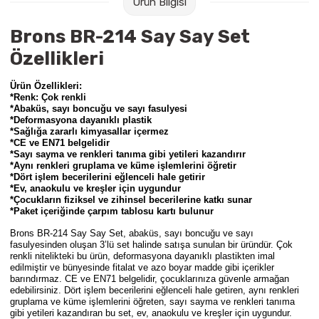
Ürün Bilgisi
Raptiye & İğneler
Tual
Brons BR-214 Say Say Set
Silgiler
Akrilik Boyalar
Özellikleri
Sümen Takımları
Beslenme Çantaları
Ürün Özellikleri:
*Renk: Çok renkli
*Abaküs, sayı boncuğu ve sayı fasulyesi
Zımba Tel Sökücüleri
Cam Boyaları
*Deformasyona dayanıklı plastik
*Sağlığa zararlı kimyasallar içermez
*CE ve EN71 belgelidir
Zımba Telleri
Ebru Boyaları
*Sayı sayma ve renkleri tanıma gibi yetileri kazandırır
*Aynı renkleri gruplama ve küme işlemlerini öğretir
*Dört işlem becerilerini eğlenceli hale getirir
Zımbalar
Fırçalar
*Ev, anaokulu ve kreşler için uygundur
*Çocukların fiziksel ve zihinsel becerilerine katkı sunar
*Paket içeriğinde çarpım tablosu kartı bulunur
Daksiller
Guaj Boyaları
Brons BR-214 Say Say Set, abaküs, sayı boncuğu ve sayı
fasulyesinden oluşan 3’lü set halinde satışa sunulan bir üründür. Çok
renkli nitelikteki bu ürün, deformasyona dayanıklı plastikten imal
Kaşe Gereçleri
Kuru Boyalar
edilmiştir ve bünyesinde fitalat ve azo boyar madde gibi içerikler
barındırmaz. CE ve EN71 belgelidir, çocuklarınıza güvenle armağan
edebilirsiniz. Dört işlem becerilerini eğlenceli hale getiren, aynı renkleri
Yapıştırıcılar
Mum Boyalar
gruplama ve küme işlemlerini öğreten, sayı sayma ve renkleri tanıma
gibi yetileri kazandıran bu set, ev, anaokulu ve kreşler için uygundur.