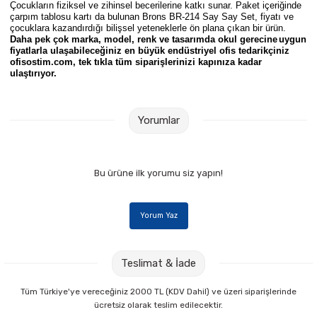
Çocukların fiziksel ve zihinsel becerilerine katkı sunar. Paket içeriğinde
Parmak Boyaları
çarpım tablosu kartı da bulunan Brons BR-214 Say Say Set, fiyatı ve
çocuklara kazandırdığı bilişsel yeteneklerle ön plana çıkan bir ürün.
Daha pek çok marka, model, renk ve tasarımda okul gereci
ne
uygun
Pastel Boyalar
fiyatlarla ulaşabileceğiniz en büyük endüstriyel ofis tedarikçiniz
ofisostim.com, tek tıkla tüm siparişlerinizi kapınıza kadar
ulaştırıyor.
Sulu Boyalar
Yağlı Boyalar
Yorumlar
Bu ürüne ilk yorumu siz yapın!
Yorum Yaz
Teslimat & İade
Tüm Türkiye'ye vereceğiniz 2000 TL (KDV Dahil) ve üzeri siparişlerinde
ücretsiz olarak teslim edilecektir.