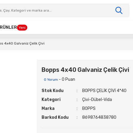
 ÜRÜNLER
Yeni
s 4x40 Galvaniz Çelik Çivi
Bopps 4x40 Galvaniz Çelik Çivi
- 0 Puan
0 Yorum
Stok Kodu
BOPPS ÇELİK ÇİVİ 4*40
Kategori
Çivi-Dübel-Vida
Marka
BOPPS
Barkod Kodu
8698764838780