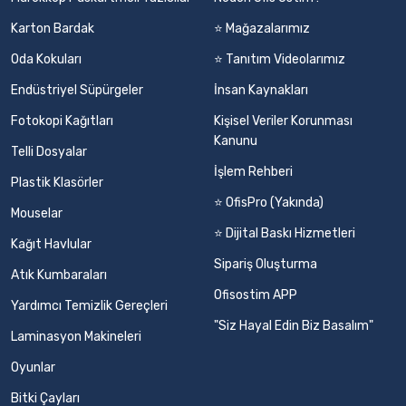
Karton Bardak
⭐ Mağazalarımız
Oda Kokuları
⭐ Tanıtım Videolarımız
Endüstriyel Süpürgeler
İnsan Kaynakları
Fotokopi Kağıtları
Kişisel Veriler Korunması
Kanunu
Telli Dosyalar
İşlem Rehberi
Plastik Klasörler
⭐ OfisPro (Yakında)
Mouselar
⭐ Dijital Baskı Hizmetleri
Kağıt Havlular
Sipariş Oluşturma
Atık Kumbaraları
Ofisostim APP
Yardımcı Temizlik Gereçleri
"Siz Hayal Edin Biz Basalım"
Laminasyon Makineleri
Oyunlar
Bitki Çayları