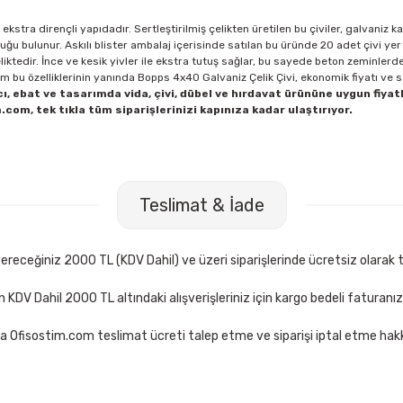
kstra dirençli yapıdadır. Sertleştirilmiş çelikten üretilen bu çiviler, galvaniz 
luğu bulunur. Askılı blister ambalaj içerisinde satılan bu üründe 20 adet çivi yer
liktedir. İnce ve kesik yivler ile ekstra tutuş sağlar, bu sayede beton zeminler
 bu özelliklerinin yanında Bopps 4x40 Galvaniz Çelik Çivi, ekonomik fiyatı ve 
 ebat ve tasarımda vida, çivi, dübel ve hırdavat ürününe uygun fiyat
com, tek tıkla tüm siparişlerinizi kapınıza kadar ulaştırıyor.
Teslimat & İade
receğiniz 2000 TL (KDV Dahil) ve üzeri siparişlerinde ücretsiz olarak t
çin KDV Dahil 2000 TL altındaki alışverişleriniz için kargo bedeli faturanı
a Ofisostim.com teslimat ücreti talep etme ve siparişi iptal etme hakkı