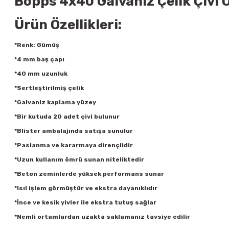
Bopps 4x40 Galvaniz Çelik Çivi Ö
Ürün Özellikleri:
*Renk: Gümüş
*4 mm baş çapı
*40 mm uzunluk
*Sertleştirilmiş çelik
*Galvaniz kaplama yüzey
*Bir kutuda 20 adet çivi bulunur
*Blister ambalajında satışa sunulur
*Paslanma ve kararmaya dirençlidir
*Uzun kullanım ömrü sunan niteliktedir
*Beton zeminlerde yüksek performans sunar
*Isıl işlem görmüştür ve ekstra dayanıklıdır
*İnce ve kesik yivler ile ekstra tutuş sağlar
*Nemli ortamlardan uzakta saklamanız tavsiye edilir