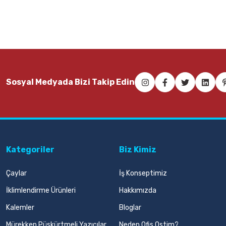
Sosyal Medyada Bizi Takip Edin
Kategoriler
Biz Kimiz
Çaylar
İş Konseptimiz
İklimlendirme Ürünleri
Hakkımızda
Kalemler
Bloglar
Mürekkep Püskürtmeli Yazıcılar
Neden Ofis Ostim?