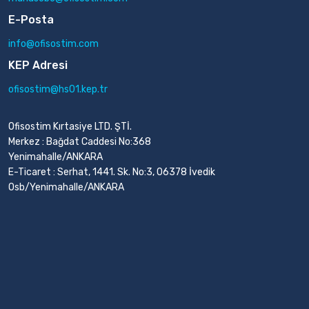
E-Posta
info@ofisostim.com
KEP Adresi
ofisostim@hs01.kep.tr
Ofisostim Kırtasiye LTD. ŞTİ.
Merkez : Bağdat Caddesi No:368
Yenimahalle/ANKARA
E-Ticaret : Serhat, 1441. Sk. No:3, 06378 İvedik
Osb/Yenimahalle/ANKARA