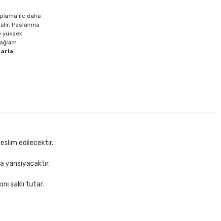
kaplama ile daha
 alır. Paslanma
de yüksek
sağlam
larla
eslim edilecektir.
za yansıyacaktır.
nı saklı tutar.