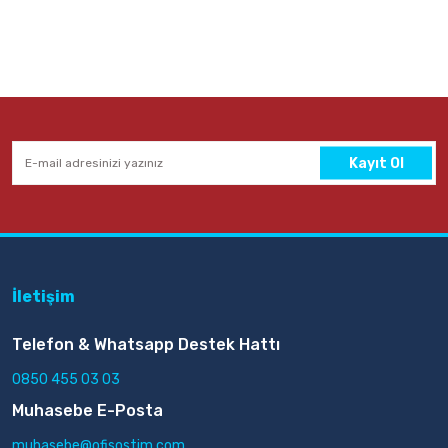
Kayıt Ol
İletişim
Telefon & Whatsapp Destek Hattı
0850 455 03 03
Muhasebe E-Posta
muhasebe@ofisostim.com