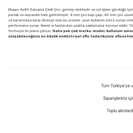
Bopps 4x40 Galvaniz Çelik Çivi, gümüş renktedir ve ısıl işlem gördüğü için e
parlak ve dayanıklı hale getirilmiştir. 4 mm çivi başı çapı, 40 mm çivi uzun
ve kararmaya karşı dirençli olan bu ürünler, uzun kullanım ömrü sunan nite
performans sunar. Nemli ortamlardan uzakta saklamanız tavsiye edilir. Tüm
formuyla ön plana çıkıyor.
Daha pek çok marka, model, kullanım amacı,
ulaşabileceğiniz en büyük endüstriyel ofis tedarikçiniz ofisostim.
Tüm Türkiye'ye ve
Siparişleriniz i
Toplu alımlard