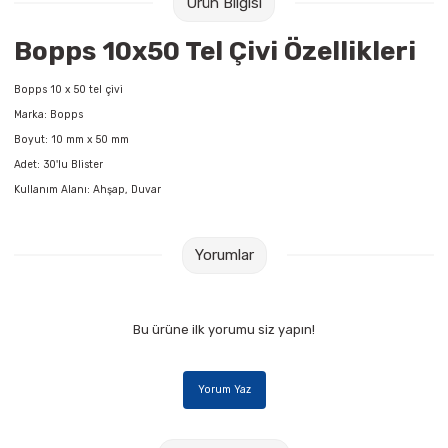
Ürün Bilgisi
Raptiye & İğneler
Tual
Bopps 10x50 Tel Çivi Özellikleri
Silgiler
Akrilik Boyalar
Bopps 10 x 50 tel çivi
Sümen Takımları
Beslenme Çantaları
Marka: Bopps
Boyut: 10 mm x 50 mm
Zımba Tel Sökücüleri
Cam Boyaları
Adet: 30'lu Blister
Kullanım Alanı: Ahşap, Duvar
Zımba Telleri
Ebru Boyaları
Yorumlar
Zımbalar
Fırçalar
Daksiller
Guaj Boyaları
Bu ürüne ilk yorumu siz yapın!
Kaşe Gereçleri
Kuru Boyalar
Yorum Yaz
Yapıştırıcılar
Mum Boyalar