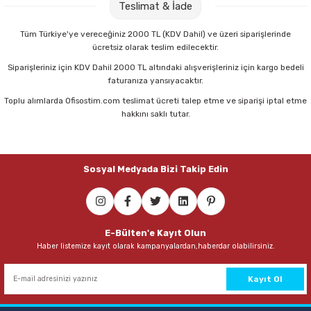
Teslimat & İade
Parmak Boyaları
Tüm Türkiye'ye vereceğiniz 2000 TL (KDV Dahil) ve üzeri siparişlerinde
Pastel Boyalar
ücretsiz olarak teslim edilecektir.
Siparişleriniz için KDV Dahil 2000 TL altındaki alışverişleriniz için kargo bedeli
Sulu Boyalar
faturanıza yansıyacaktır.
Toplu alımlarda Ofisostim.com teslimat ücreti talep etme ve siparişi iptal etme
Yağlı Boyalar
hakkını saklı tutar.
Sosyal Medyada Bizi Takip Edin
E-Bülten'e Kayıt Olun
Haber listemize kayıt olarak kampanyalardan,haberdar olabilirsiniz.
Kayıt Ol