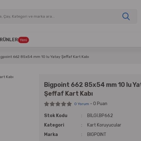
 ÜRÜNLER
Yeni
igpoint 662 85x54 mm 10 lu Yatay Şeffaf Kart Kabı
Bigpoint 662 85x54 mm 10 lu Ya
Şeffaf Kart Kabı
- 0 Puan
0 Yorum
Stok Kodu
BİLGİ.BP662
Kategori
Kart Koruyucular
Marka
BIGPOINT