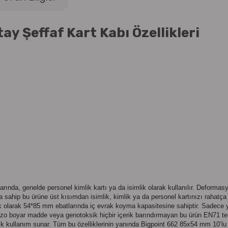
y Şeffaf Kart Kabı Özellikleri
arında, genelde personel kimlik kartı ya da isimlik olarak kullanılır. Deformasy
a sahip bu ürüne üst kısımdan isimlik, kimlik ya da personel kartınızı rahatça
ık olarak 54*85 mm ebatlarında iç evrak koyma kapasitesine sahiptir. Sadece 
 azo boyar madde veya genotoksik hiçbir içerik barındırmayan bu ürün EN71 te
tik kullanım sunar. Tüm bu özelliklerinin yanında
Bigpoint 662 85x54 mm 10’lu 