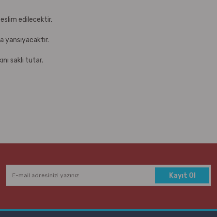
eslim edilecektir.
za yansıyacaktır.
nı saklı tutar.
Kayıt Ol