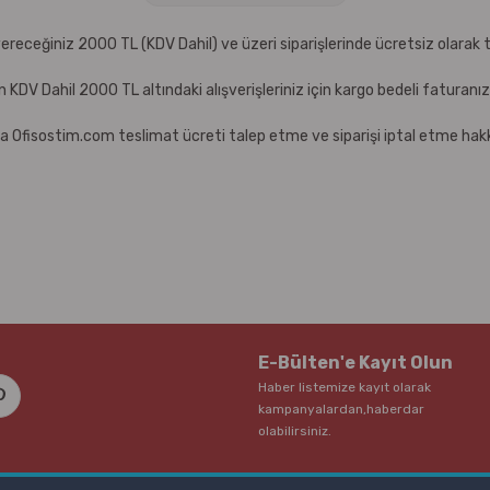
receğiniz 2000 TL (KDV Dahil) ve üzeri siparişlerinde ücretsiz olarak t
çin KDV Dahil 2000 TL altındaki alışverişleriniz için kargo bedeli faturanı
a Ofisostim.com teslimat ücreti talep etme ve siparişi iptal etme hakkı
E-Bülten'e Kayıt Olun
Haber listemize kayıt olarak
kampanyalardan,haberdar
olabilirsiniz.