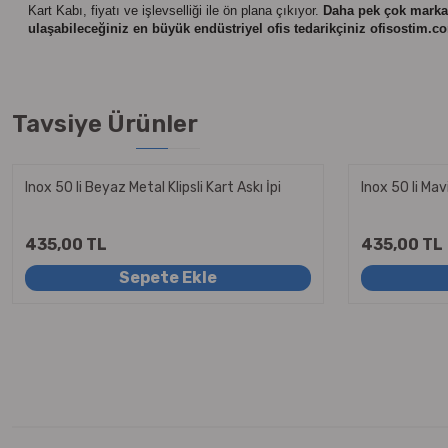
Kart Kabı,
fiyatı ve işlevselliği ile ön plana çıkıyor.
Daha pek çok marka,
ulaşabileceğiniz en büyük endüstriyel ofis tedarikçiniz ofisostim.com,
Tavsiye Ürünler
Inox 50 li Beyaz Metal Klipsli Kart Askı İpi
Inox 50 li Mavi
435,00 TL
435,00 TL
Sepete Ekle