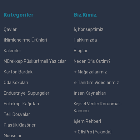
Kategoriler
Biz Kimiz
Çaylar
İş Konseptimiz
İklimlendirme Ürünleri
Hakkımızda
Kalemler
Bloglar
Mürekkep Püskürtmeli Yazıcılar
Neden Ofis Ostim?
Karton Bardak
⭐ Mağazalarımız
Oda Kokuları
⭐ Tanıtım Videolarımız
Endüstriyel Süpürgeler
İnsan Kaynakları
Fotokopi Kağıtları
Kişisel Veriler Korunması
Kanunu
Telli Dosyalar
İşlem Rehberi
Plastik Klasörler
⭐ OfisPro (Yakında)
Mouselar