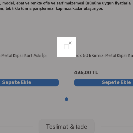
 model, ebat ve renkte ofis ve sarf malzemesi
ürününe
uygun fiyatlarla
 tek tıkla tüm siparişlerinizi kapınıza kadar ulaştırıyor.
 Metal Klipsli Kart Askı İpi
Inox 50 li Kırmızı Metal Klipsli Ka
435,00 TL
Sepete Ekle
Sepete Ekle
Teslimat & İade