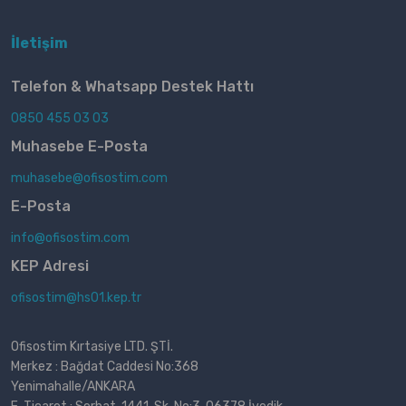
İletişim
Telefon & Whatsapp Destek Hattı
0850 455 03 03
Muhasebe E-Posta
muhasebe@ofisostim.com
E-Posta
info@ofisostim.com
KEP Adresi
ofisostim@hs01.kep.tr
Ofisostim Kırtasiye LTD. ŞTİ.
Merkez : Bağdat Caddesi No:368
Yenimahalle/ANKARA