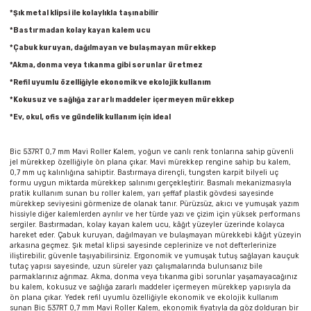
Parmak Boyaları
*Şık metal klipsi ile kolaylıkla taşınabilir
*Bastırmadan kolay kayan kalem ucu
Pastel Boyalar
*Çabuk kuruyan, dağılmayan ve bulaşmayan mürekkep
*Akma, donma veya tıkanma gibi sorunlar üretmez
Sulu Boyalar
*Refil uyumlu özelliğiyle ekonomik ve ekolojik kullanım
*Kokusuz ve sağlığa zararlı maddeler içermeyen mürekkep
Yağlı Boyalar
*Ev, okul, ofis ve gündelik kullanım için ideal
Bic 537RT 0,7 mm Mavi Roller Kalem, yoğun ve canlı renk tonlarına sahip güvenli
jel mürekkep özelliğiyle ön plana çıkar. Mavi mürekkep rengine sahip bu kalem,
0,7 mm uç kalınlığına sahiptir. Bastırmaya dirençli, tungsten karpit bilyeli uç
formu uygun miktarda mürekkep salınımı gerçekleştirir. Basmalı mekanizmasıyla
pratik kullanım sunan bu roller kalem, yarı şeffaf plastik gövdesi sayesinde
mürekkep seviyesini görmenize de olanak tanır. Pürüzsüz, akıcı ve yumuşak yazım
hissiyle diğer kalemlerden ayrılır ve her türde yazı ve çizim için yüksek performans
sergiler. Bastırmadan, kolay kayan kalem ucu, kâğıt yüzeyler üzerinde kolayca
hareket eder. Çabuk kuruyan, dağılmayan ve bulaşmayan mürekkebi kâğıt yüzeyin
arkasına geçmez. Şık metal klipsi sayesinde ceplerinize ve not defterlerinize
iliştirebilir, güvenle taşıyabilirsiniz. Ergonomik ve yumuşak tutuş sağlayan kauçuk
tutaç yapısı sayesinde, uzun süreler yazı çalışmalarında bulunsanız bile
parmaklarınız ağrımaz. Akma, donma veya tıkanma gibi sorunlar yaşamayacağınız
bu kalem, kokusuz ve sağlığa zararlı maddeler içermeyen mürekkep yapısıyla da
ön plana çıkar. Yedek refil uyumlu özelliğiyle ekonomik ve ekolojik kullanım
sunan Bic 537RT 0,7 mm Mavi Roller Kalem, ekonomik fiyatıyla da göz dolduran bir