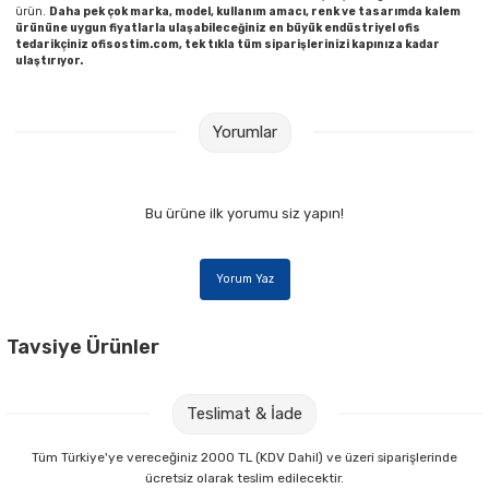
ürün.
Daha pek çok marka, model, kullanım amacı, renk ve tasarımda kalem
ürününe uygun fiyatlarla ulaşabileceğiniz en büyük endüstriyel ofis
tedarikçiniz ofisostim.com, tek tıkla tüm siparişlerinizi kapınıza kadar
ulaştırıyor.
Yorumlar
Bu ürüne ilk yorumu siz yapın!
Yorum Yaz
Tavsiye Ürünler
Gıpta Thebook A4 100 Yaprak Çizgili Spiralli Sert Kapak Bloknot
Teslimat & İade
172,00 TL
Tüm Türkiye'ye vereceğiniz 2000 TL (KDV Dahil) ve üzeri siparişlerinde
ücretsiz olarak teslim edilecektir.