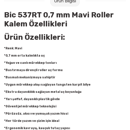
Ürün Bilgisi
Raptiye & İğneler
Tual
Bic 537RT 0,7 mm Mavi Roller
Silgiler
Akrilik Boyalar
Kalem Özellikleri
Sümen Takımları
Beslenme Çantaları
Ürün Özellikleri:
Zımba Tel Sökücüleri
Cam Boyaları
*Renk: Mavi
*0,7 mm orta kalınlıkta uç
Zımba Telleri
Ebru Boyaları
*Yoğun ve canlı mürekkep tonları
*Bastırmaya dirençli roller uç formu
Zımbalar
Fırçalar
*Basmalı mekanizmaya sahiptir
*Uygun mürekkep akışı sağlayan tungsten karpit bilye
Daksiller
Guaj Boyaları
*Ekstra dayanıklılık sağlayan metal uç boyunluğu
*Yarı şeffaf, dayanıklı plastik gövde
Kaşe Gereçleri
Kuru Boyalar
*Güvenli jel mürekkep teknolojisi
*Pürüzsüz, akıcı ve yumuşak yazım hissi
Yapıştırıcılar
Mum Boyalar
*Her türde yazım ve çizim için ideal
*Ergonomik kavrayış, kauçuk tutaç yapısı