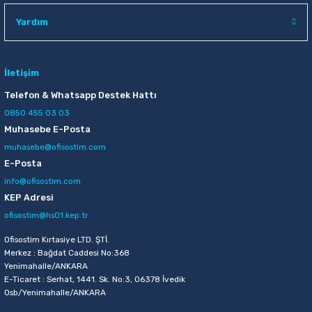
Pensan 2021 50 li Üçgen Gövdeli Şeffaf Siyah Tükenmez Kalem
Yardım
188,50 TL
İletişim
Sepete Ekle
Telefon & Whatsapp Destek Hattı
0850 455 03 03
Muhasebe E-Posta
Abka A4 Kapaksız Siyah Sekreterlik
muhasebe@ofisostim.com
E-Posta
61,30 TL
info@ofisostim.com
Sepete Ekle
KEP Adresi
ofisostim@hs01.kep.tr
Globox 6239 Kapaksız Kırmızı Sekreterlik
Ofisostim Kırtasiye LTD. ŞTİ.
Merkez : Bağdat Caddesi No:368
Yenimahalle/ANKARA
E-Ticaret : Serhat, 1441. Sk. No:3, 06378 İvedik
62,20 TL
Osb/Yenimahalle/ANKARA
Sepete Ekle