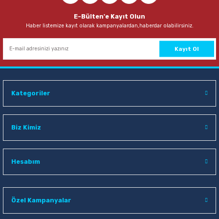
Rubenis 954-5 19 mm 12 li Metal Kıskaç
E-Bülten'e Kayıt Olun
Haber listemize kayıt olarak kampanyalardan,haberdar olabilirsiniz.
33,40 TL
Sepete Ekle
Kayıt Ol
Noki 4836-L A3 Yatay 25 li Poşet Dosya
Kategoriler
335,00 TL
Sepete Ekle
Biz Kimiz
Pensan 2021 50 li Ügen Gövdeli Şeffaf Mavi Tükenmez Kalem
Hesabım
188,50 TL
Özel Kampanyalar
Sepete Ekle