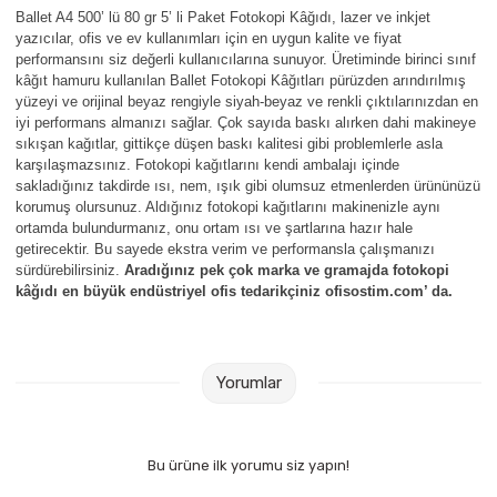
Parmak Boyaları
Ballet A4 500’ lü 80 gr 5’ li Paket Fotokopi Kâğıdı, lazer ve inkjet
yazıcılar, ofis ve ev kullanımları için en uygun kalite ve fiyat
performansını siz değerli kullanıcılarına sunuyor. Üretiminde birinci sınıf
Pastel Boyalar
kâğıt hamuru kullanılan Ballet Fotokopi Kâğıtları pürüzden arındırılmış
yüzeyi ve orijinal beyaz rengiyle siyah-beyaz ve renkli çıktılarınızdan en
Sulu Boyalar
iyi performans almanızı sağlar. Çok sayıda baskı alırken dahi makineye
sıkışan kağıtlar, gittikçe düşen baskı kalitesi gibi problemlerle asla
karşılaşmazsınız. Fotokopi kağıtlarını kendi ambalajı içinde
Yağlı Boyalar
sakladığınız takdirde ısı, nem, ışık gibi olumsuz etmenlerden ürününüzü
korumuş olursunuz. Aldığınız fotokopi kağıtlarını makinenizle aynı
ortamda bulundurmanız, onu ortam ısı ve şartlarına hazır hale
getirecektir. Bu sayede ekstra verim ve performansla çalışmanızı
sürdürebilirsiniz.
Aradığınız pek çok marka ve gramajda fotokopi
kâğıdı en büyük endüstriyel ofis tedarikçiniz ofisostim.com’ da.
Yorumlar
Bu ürüne ilk yorumu siz yapın!