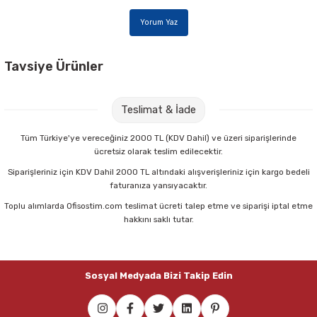
Yorum Yaz
Tavsiye Ürünler
Noki 4810-110 L A4 100 lü Şeffaf Poşet Dosya
Teslimat & İade
352,00 TL
Tüm Türkiye'ye vereceğiniz 2000 TL (KDV Dahil) ve üzeri siparişlerinde
ücretsiz olarak teslim edilecektir.
Sepete Ekle
Siparişleriniz için KDV Dahil 2000 TL altındaki alışverişleriniz için kargo bedeli
faturanıza yansıyacaktır.
Toplu alımlarda Ofisostim.com teslimat ücreti talep etme ve siparişi iptal etme
Rubenis 954-4 25 mm 12 li Metal Kıskaç
hakkını saklı tutar.
54,80 TL
Sosyal Medyada Bizi Takip Edin
Sepete Ekle