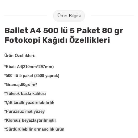
Raptiye & İğneler
Tual
Ürün Bilgisi
Silgiler
Akrilik Boyalar
Ballet A4 500 lü 5 Paket 80 gr
Sümen Takımları
Beslenme Çantaları
Fotokopi Kağıdı Özellikleri
Zımba Tel Sökücüleri
Cam Boyaları
Ürün Özellikleri:
Zımba Telleri
Ebru Boyaları
*Ebat: A4(210mm*297mm)
*500’ lü 5 paket (2500 yaprak)
Zımbalar
Fırçalar
m²
*Gramaj:80gr/
*Yüksek baskı kalitesi
Daksiller
Guaj Boyaları
*Çift taraflı yazdırılabilirlik
Kaşe Gereçleri
Kuru Boyalar
*Pürüzsüz mat yüzey
*Klorsuz beyazlaştırılmıştır
Yapıştırıcılar
Mum Boyalar
*Sürdürülebilir ormancılık ürün