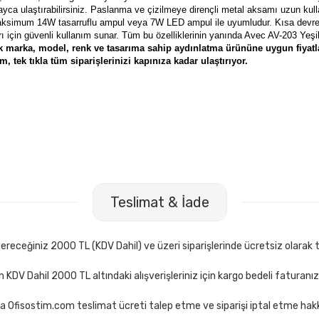
olayca ulaştırabilirsiniz. Paslanma ve çizilmeye dirençli metal aksamı uzun ku
aksimum 14W tasarruflu ampul veya 7W LED ampul ile uyumludur. Kısa devre,
ı için güvenli kullanım sunar. Tüm bu özelliklerinin yanında
Avec AV-203 Yeşi
 marka, model, renk ve tasarıma sahip aydınlatma ürününe uygun fiyatl
 tek tıkla tüm siparişlerinizi kapınıza kadar ulaştırıyor.
maks DK-3 3 lü Set Suni Deri Masaüstü Set
Mas 505 3 lü Açık 
Teslimat & İade
06,00 TL
154,00 TL
Sepete Ekle
Sep
receğiniz 2000 TL (KDV Dahil) ve üzeri siparişlerinde ücretsiz olarak t
çin KDV Dahil 2000 TL altındaki alışverişleriniz için kargo bedeli faturanı
a Ofisostim.com teslimat ücreti talep etme ve siparişi iptal etme hakkı