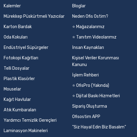
Kalemler
Bloglar
Mürekkep Püskürtmeli Yazıcılar
Neden Ofis Ostim?
Karton Bardak
⭐ Mağazalarımız
Oda Kokuları
⭐ Tanıtım Videolarımız
Endüstriyel Süpürgeler
İnsan Kaynakları
Fotokopi Kağıtları
Kişisel Veriler Korunması
Kanunu
Telli Dosyalar
İşlem Rehberi
Plastik Klasörler
⭐ OfisPro (Yakında)
Mouselar
⭐ Dijital Baskı Hizmetleri
Kağıt Havlular
Sipariş Oluşturma
Atık Kumbaraları
Ofisostim APP
Yardımcı Temizlik Gereçleri
"Siz Hayal Edin Biz Basalım"
Laminasyon Makineleri