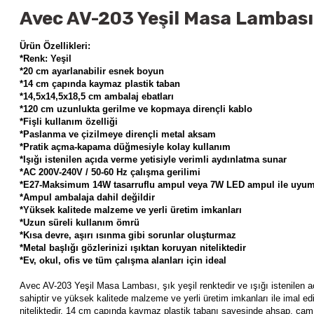
Avec AV-203 Yeşil Masa Lambası 
Ürün Özellikleri:
*
Renk: Yeşil
*20 cm ayarlanabilir esnek boyun
*14 cm çapında kaymaz plastik taban
*14,5x14,5x18,5 cm ambalaj ebatları
*120 cm uzunlukta gerilme ve kopmaya dirençli kablo
*Fişli kullanım özelliği
*Paslanma ve çizilmeye dirençli metal aksam
*Pratik açma-kapama düğmesiyle kolay kullanım
*Işığı istenilen açıda verme yetisiyle verimli aydınlatma sunar
*AC 200V-240V / 50-60 Hz çalışma gerilimi
*E27-Maksimum 14W tasarruflu ampul veya 7W LED ampul ile uyu
*Ampul ambalaja dahil değildir
*Yüksek kalitede malzeme ve yerli üretim imkanları
*Uzun süreli kullanım ömrü
*Kısa devre, aşırı ısınma gibi sorunlar oluşturmaz
*Metal başlığı gözlerinizi ışıktan koruyan niteliktedir
*Ev, okul, ofis ve tüm çalışma alanları için ideal
Avec AV-203 Yeşil Masa Lambası, şık yeşil renktedir ve
ışığı istenilen
sahiptir ve yüksek kalitede malzeme ve yerli üretim imkanları ile imal edi
niteliktedir. 14 cm çapında kaymaz plastik tabanı sayesinde ahşap, cam,