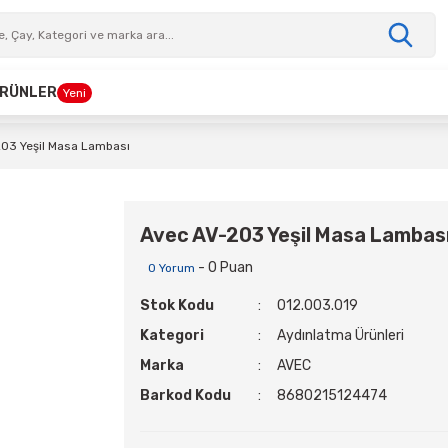
 ÜRÜNLER
Yeni
03 Yeşil Masa Lambası
Avec AV-203 Yeşil Masa Lambas
- 0 Puan
0 Yorum
Stok Kodu
012.003.019
Kategori
Aydınlatma Ürünleri
Marka
AVEC
Barkod Kodu
8680215124474