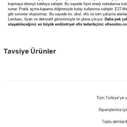
kopmaya dirençli kabloya sahiptir. Bu sayede fişini enerji noktalarına k
sunar. Pratik açma-kapama düğmesiyle kolay kullanıma sahiptir. E27-M
gibi sorunlar oluşturmaz. Bu sayede ev, okul, ofis ve tüm çalışma alanlar
Lambası, fiyatı ve dekoratif görünümüyle ön plana çıkıyor.
Daha pek çok
ulaşabileceğiniz en büyük endüstriyel ofis tedarikçiniz ofisostim.com,
Tavsiye Ürünler
Viko 90117302 Multi-Let 2 mt 3 lü Anahtarlı Kablolu Priz
Mi
800,00 TL
3
Sepete Ekle
Tüm Türkiye'ye ve
Siparişleriniz i
Toplu alımlard
Philips SPS1040A/51 2 mt 4 lü Priz Çocuk Korumalı Anahtarlı Priz