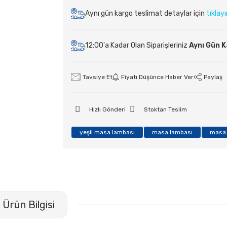
Aynı gün kargo teslimat detaylar için
tıklay
12:00'a Kadar Olan Siparişleriniz
Aynı Gün 
Tavsiye Et
Fiyatı Düşünce Haber Ver
Paylaş
Hızlı Gönderi
Stoktan Teslim
yeşil masa lambası
masa lambası
masa 
Ürün Bilgisi