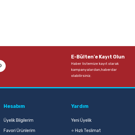
E-Bülten'e Kayıt Olun
Haber listemize kayıt olarak
kampanyalardan,haberdar
olabilirsiniz.
Hesabım
Yardım
Üyelik Bilgilerim
Yeni Üyelik
Favori Ürünlerim
⭐ Hızlı Teslimat