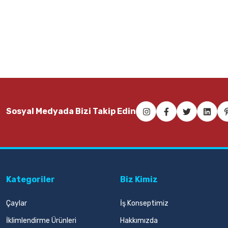
236,00 TL
Sepete Ekle
Sosyal Medyada Bizi Takip Edin
Kategoriler
Biz Kimiz
Çaylar
İş Konseptimiz
İklimlendirme Ürünleri
Hakkımızda