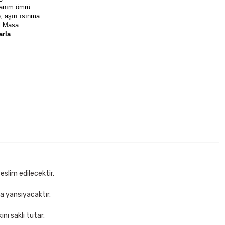
llanım ömrü
 aşırı ısınma
l Masa
arla
Gri Perfore Masaüstü Set
ete Ekle
eslim edilecektir.
za yansıyacaktır.
nı saklı tutar.