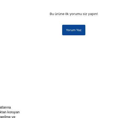
Bu ürüne ilk yorumu siz yapın!
Yorum Yaz
atlarına
şıktan koruyan
gerilme ve