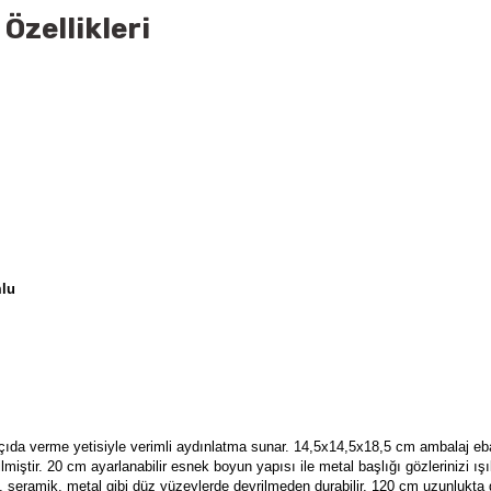
Özellikleri
mlu
 açıda verme yetisiyle verimli aydınlatma sunar. 14,5x14,5x18,5 cm ambalaj eb
lmiştir. 20 cm ayarlanabilir esnek boyun yapısı ile metal başlığı gözlerinizi ı
 seramik, metal gibi düz yüzeylerde devrilmeden durabilir. 120 cm uzunlukta 