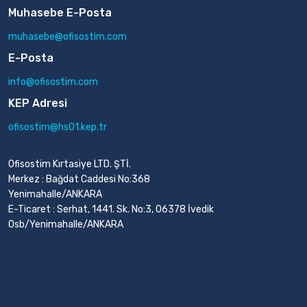
Muhasebe E-Posta
muhasebe@ofisostim.com
E-Posta
info@ofisostim.com
KEP Adresi
ofisostim@hs01.kep.tr
Ofisostim Kırtasiye LTD. ŞTİ.
Merkez : Bağdat Caddesi No:368
Yenimahalle/ANKARA
E-Ticaret : Serhat, 1441. Sk. No:3, 06378 İvedik
Osb/Yenimahalle/ANKARA