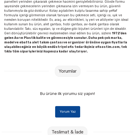
panelleri yerinden çıkararak çekmece hacmini genişletebilirsiniz. Gövde formu
sayesinde çekmecelerin yerinden çıkmasına izin vermeyen bu ürün, güvenli
kullanımıyla da göz doldurur. Kolay açılabilen kulplu tasarıma sahip şeffaf
formuyla içeriği görmenize olanak tanıyan bu çekmece seti, içeriği ısı, ışık ve
nemden koruyan niteliktedir. Ev, araç, av etkinlikleri, iş yeri ve atölyeler için ideal
kullanım sunan bu ürün, alet çantası, hobi çantası, av-balık çantası olarak
kullanılabilir. Takı, süs eşyaları, ip ve düğme gibi bijuteri ürünleri için de idealdir.
Geri dönüştürülebilir çevreci malzemeden imal edilen bu ürün, sizlere
1972’den
gelen Asrın Plastik kalite ve güvencesiyle sunulur.
Daha pek çok marka,
model ve ebatta alet takım çantası ve organizer ürününe uygun fiyatlarla
ulaşabileceğiniz en büyük endüstriyel ofis tedarikçiniz ofisostim.com, tek
tıkla tüm siparişlerinizi kapınıza kadar ulaştırıyor.
Yorumlar
Bu ürüne ilk yorumu siz yapın!
Yorum Yaz
Teslimat & İade