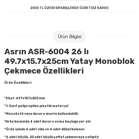
Raptiye & İğneler
Tual
2000 TL ÜZERİ SİPARİŞLERDE ÜCRETSİZ KARGO
Silgiler
Akrilik Boyalar
Sümen Takımları
Beslenme Çantaları
Ürün Bilgisi
Asrın ASR-6004 26 lı
Zımba Tel Sökücüleri
Cam Boyaları
49.7x15.7x25cm Yatay Monoblok
Zımba Telleri
Ebru Boyaları
Çekmece Özellikleri
Zımbalar
Fırçalar
Ürün Özellikleri:
Daksiller
Guaj Boyaları
*Ebat: 497x157x250 mm
*1. Sınıf polipropilen plastik materyal
Kaşe Gereçleri
Kuru Boyalar
*Masaüstü veya duvara monte kullanılabilir
*Arka kısmında 4 adet duvara asma boşluğu yer alır
Yapıştırıcılar
Mum Boyalar
*Ürün içinde 4 adet vida ve 4 adet dübel bulunur
*6 adet büyük, 20 adet küçük şeffaf çekmeceye sahiptir