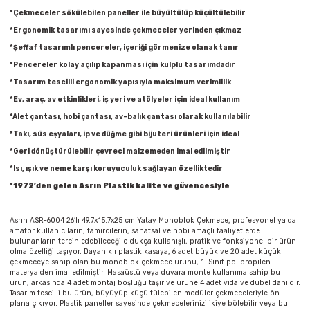
Parmak Boyaları
*Çekmeceler sökülebilen paneller ile büyültülüp küçültülebilir
*Ergonomik tasarımı sayesinde çekmeceler yerinden çıkmaz
Pastel Boyalar
*Şeffaf tasarımlı pencereler, içeriği görmenize olanak tanır
*Pencereler kolay açılıp kapanması için kulplu tasarımdadır
Sulu Boyalar
*Tasarım tescilli ergonomik yapısıyla maksimum verimlilik
*Ev, araç, av etkinlikleri, iş yeri ve atölyeler için ideal kullanım
Yağlı Boyalar
*Alet çantası, hobi çantası, av-balık çantası olarak kullanılabilir
*Takı, süs eşyaları, ip ve düğme gibi bijuteri ürünleri için ideal
*Geri dönüştürülebilir çevreci malzemeden imal edilmiştir
*Isı, ışık ve neme karşı koruyuculuk sağlayan özelliktedir
*
1972’den gelen Asrın Plastik kalite ve güvencesiyle
Asrın ASR-6004 26’lı 49.7x15.7x25 cm Yatay Monoblok Çekmece, profesyonel ya da
amatör kullanıcıların, tamircilerin, sanatsal ve hobi amaçlı faaliyetlerde
bulunanların tercih edebileceği oldukça kullanışlı, pratik ve fonksiyonel bir ürün
olma özelliği taşıyor. Dayanıklı plastik kasaya, 6 adet büyük ve 20 adet küçük
çekmeceye sahip olan bu monoblok çekmece ürünü, 1. Sınıf polipropilen
materyalden imal edilmiştir. Masaüstü veya duvara monte kullanıma sahip bu
ürün, arkasında 4 adet montaj boşluğu taşır ve ürüne 4 adet vida ve dübel dahildir.
Tasarım tescilli bu ürün, büyüyüp küçültülebilen modüler çekmeceleriyle ön
plana çıkıyor. Plastik paneller sayesinde çekmecelerinizi ikiye bölebilir veya bu