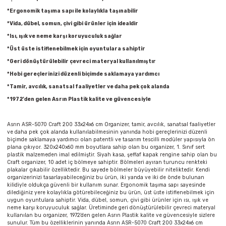
Parmak Boyaları
*Ergonomik taşıma sapı ile kolaylıkla taşınabilir
*Vida, dübel, somun, çivi gibi ürünler için idealdir
Pastel Boyalar
*Isı, ışık ve neme karşı koruyuculuk sağlar
*Üst üste istiflenebilmek için oyuntulara sahiptir
Sulu Boyalar
*Geri dönüştürülebilir çevreci materyal kullanılmıştır
*Hobi gereçlerinizi düzenli biçimde saklamaya yardımcı
Yağlı Boyalar
*Tamir, avcılık, sanatsal faaliyetler ve daha pek çok alanda
*1972’den gelen Asrın Plastik kalite ve güvencesiyle
Asrın ASR-5070 Craft 200 33x24x6 cm Organizer, tamir, avcılık, sanatsal faaliyetler
ve daha pek çok alanda kullanılabilmesinin yanında hobi gereçlerinizi düzenli
biçimde saklamaya yardımcı olan patentli ve tasarım tescilli modüler yapısıyla ön
plana çıkıyor. 320x240x60 mm boyutlara sahip olan bu organizer, 1. Sınıf sert
plastik malzemeden imal edilmiştir. Siyah kasa, şeffaf kapak rengine sahip olan bu
Craft organizer, 10 adet iç bölmeye sahiptir. Bölmeleri ayıran turuncu renkteki
plakalar çıkabilir özelliktedir. Bu sayede bölmeler büyüyebilir niteliktedir. Kendi
organizerinizi tasarlayabileceğiniz bu ürün, iki yanda ve iki de önde bulunan
kilidiyle oldukça güvenli bir kullanım sunar. Ergonomik taşıma sapı sayesinde
dilediğiniz yere kolaylıkla götürebileceğiniz bu ürün, üst üste istiflenebilmek için
uygun oyuntulara sahiptir. Vida, dübel, somun, çivi gibi ürünler için ısı, ışık ve
neme karşı koruyuculuk sağlar. Üretiminde geri dönüştürülebilir çevreci materyal
kullanılan bu organizer, 1972’den gelen Asrın Plastik kalite ve güvencesiyle sizlere
sunulur. Tüm bu özelliklerinin yanında Asrın ASR-5070 Craft 200 33x24x6 cm