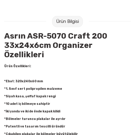
Raptiye & İğneler
Tual
Silgiler
Akrilik Boyalar
Ürün Bilgisi
Asrın ASR-5070 Craft 200
Sümen Takımları
Beslenme Çantaları
33x24x6cm Organizer
Zımba Tel Sökücüleri
Cam Boyaları
Özellikleri
Zımba Telleri
Ebru Boyaları
Ürün Özellikleri:
Zımbalar
Fırçalar
*Ebat: 320x240x60 mm
*1. Sınıf sert polipropilen malzeme
Daksiller
Guaj Boyaları
*Siyah kasa, şeffaf kapak rengi
*10 adet iç bölmeye sahiptir
Kaşe Gereçleri
Kuru Boyalar
*İki yanda ve iki de önde kapak kilidi
*Bölmeler turuncu plakalar ile ayrılır
Yapıştırıcılar
Mum Boyalar
*Patentli ve tasarım tescilli üründür
*Çıkabilen plakalar ile bölmeler büyütülebilir