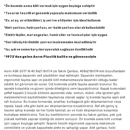
Parmak Boyaları
*Ön kısımda asma kilit vurmak için uygun boşluğa sahiptir
*Tasarım tescilli ergonomik yapısıyla maksimum verimlilik
Pastel Boyalar
*Ev, araç, av etkinlikleri, iş yeri ve atölyeler için ideal kullanım
*Alet çantası, hobi çantası, av-balık çantası olarak kullanılabilir
Sulu Boyalar
*Elektrikçiler, marangozlar, tamirciler ve tesisatçılar için uygun
*Geri dönüştürülebilir çevreci malzemeden imal edilmiştir
Yağlı Boyalar
*Isı, ışık ve neme karşı koruyuculuk sağlayan özelliktedir
*
1972’den gelen Asrın Plastik kalite ve güvencesiyle
Asrın ASR-2017 16 40.8x21.8x17.4 cm Takım Çantası, 408x218x174 mm boyutlardadır
ve kırılmaya dayanıklı sert plastikten imal edilmiştir. Dayanıklı menteşeleri,
ergonomik taşıma sapı ve plastik kilit mekanizmasıyla dayanıklı olduğu kadar
estetik bir görünüm de sunar. Üst kısmında pratik taşıma aparatı bulunur. Bu
sayede kolaylıkla ve güven içinde dilediğiniz yere taşıyabilirsiniz. Kapak kısmındaki
şeffaf kapaklı 2 büyük bölmesi sayesinde vida, somun, dübel, olta iğneleri gibi
malzemelerinizi kaybetmeden taşımanıza olanak sağlar. İç kısımda taşıma saplı alet
rafı bulunur. Bu kısma tornavida, anahtar, kurbağacık gibi ekipmanlarınızı veya
rapala, kaşık olta gibi balık avı ekipmanlarınızı koyabilirsiniz. Raf altı geniş iç
hacme sahip kısımda ise her türde tamirat, av ve hobi ekipmanınızı kolaylıkla
muhafaza edebilirsiniz. Tüm bu özelliklerinin yanında bu takım çantası, pek çok
yüksek kalitede yapısal özelliği de sizlere sunuyor. Ön kısımda asma kilit vurmak
için uygun boşluğa sahiptir. Tasarım tescilli ergonomik yapısıyla maksimum
verimlilikte ve yüksek kapasitede alete ev sahipliği yapar. Alet çantası, hobi