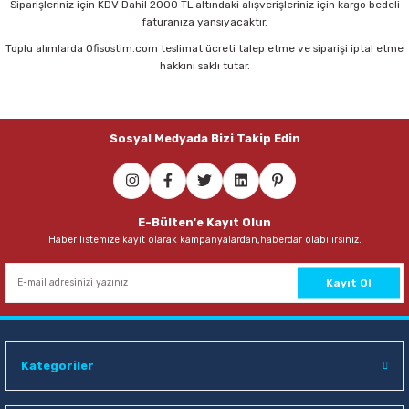
Siparişleriniz için KDV Dahil 2000 TL altındaki alışverişleriniz için kargo bedeli
faturanıza yansıyacaktır.
Toplu alımlarda Ofisostim.com teslimat ücreti talep etme ve siparişi iptal etme
hakkını saklı tutar.
Sosyal Medyada Bizi Takip Edin
E-Bülten'e Kayıt Olun
Haber listemize kayıt olarak kampanyalardan,haberdar olabilirsiniz.
Kayıt Ol
Kategoriler