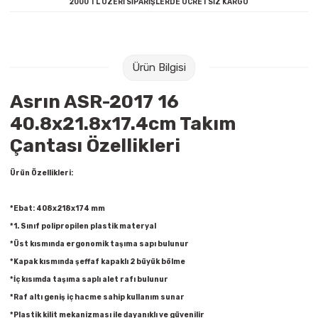
2000 TL ÜZERİ SİPARİŞLERDE ÜCRETSİZ KARGO
Raptiye & İğneler
Tual
Silgiler
Akrilik Boyalar
Ürün Bilgisi
Sümen Takımları
Beslenme Çantaları
Asrın ASR-2017 16
Zımba Tel Sökücüleri
Cam Boyaları
40.8x21.8x17.4cm Takım
Çantası Özellikleri
Zımba Telleri
Ebru Boyaları
Ürün Özellikleri:
Zımbalar
Fırçalar
*Ebat: 408x218x174 mm
Daksiller
Guaj Boyaları
*1. Sınıf polipropilen plastik materyal
*Üst kısmında ergonomik taşıma sapı bulunur
Kaşe Gereçleri
Kuru Boyalar
*Kapak kısmında şeffaf kapaklı 2 büyük bölme
*İç kısımda taşıma saplı alet rafı bulunur
Yapıştırıcılar
Mum Boyalar
*Raf altı geniş iç hacme sahip kullanım sunar
*Plastik kilit mekanizması ile dayanıklı ve güvenilir