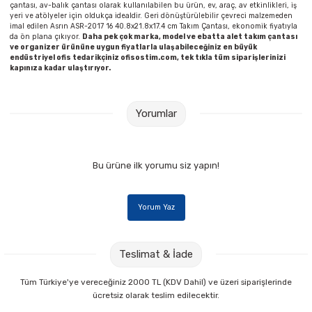
çantası, av-balık çantası olarak kullanılabilen bu ürün, ev, araç, av etkinlikleri, iş
yeri ve atölyeler için oldukça idealdir. Geri dönüştürülebilir çevreci malzemeden
imal edilen Asrın ASR-2017 16 40.8x21.8x17.4 cm Takım Çantası, ekonomik fiyatıyla
da ön plana çıkıyor.
Daha pek çok marka, model ve ebatta alet takım çantası
ve organizer ürününe uygun fiyatlarla ulaşabileceğiniz en büyük
endüstriyel ofis tedarikçiniz ofisostim.com, tek tıkla tüm siparişlerinizi
kapınıza kadar ulaştırıyor.
Yorumlar
Bu ürüne ilk yorumu siz yapın!
Yorum Yaz
Teslimat & İade
Tüm Türkiye'ye vereceğiniz 2000 TL (KDV Dahil) ve üzeri siparişlerinde
ücretsiz olarak teslim edilecektir.