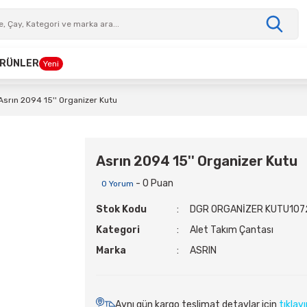
 ÜRÜNLER
Yeni
Asrın 2094 15'' Organizer Kutu
Asrın 2094 15'' Organizer Kutu
- 0 Puan
0 Yorum
Stok Kodu
DGR ORGANİZER KUTU107
Kategori
Alet Takım Çantası
Marka
ASRIN
Aynı gün kargo teslimat detaylar için
tıklay