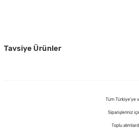
Tavsiye Ürünler
VIP-Tec VT875002 Siyah Yedek Maket Bıçağı
VIP-Tec VT87
149,00 TL
69,00 TL
Sepete Ekle
Tüm Türkiye'ye ve
Siparişleriniz i
Toplu alımlard