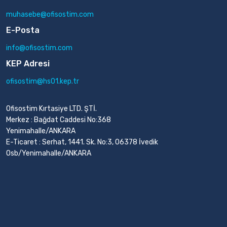
muhasebe@ofisostim.com
E-Posta
info@ofisostim.com
KEP Adresi
ofisostim@hs01.kep.tr
Ofisostim Kırtasiye LTD. ŞTİ.
Merkez : Bağdat Caddesi No:368
Yenimahalle/ANKARA
E-Ticaret : Serhat, 1441. Sk. No:3, 06378 İvedik
Osb/Yenimahalle/ANKARA