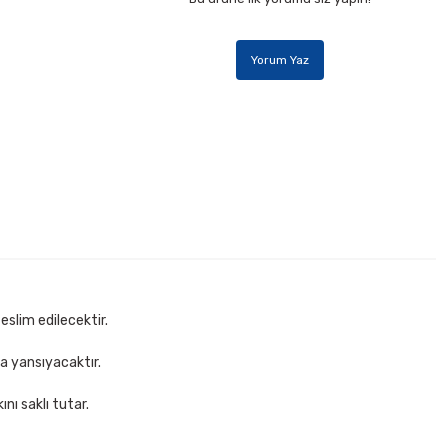
Yorum Yaz
80-90 mm Yedek Maket Bıçağı
epete Ekle
eslim edilecektir.
za yansıyacaktır.
nı saklı tutar.