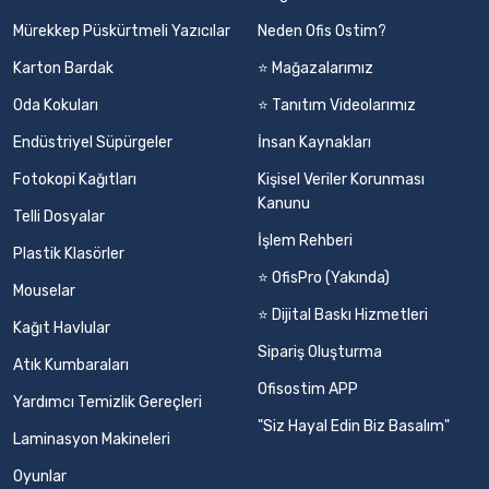
Mürekkep Püskürtmeli Yazıcılar
Neden Ofis Ostim?
Karton Bardak
⭐ Mağazalarımız
Oda Kokuları
⭐ Tanıtım Videolarımız
Endüstriyel Süpürgeler
İnsan Kaynakları
Fotokopi Kağıtları
Kişisel Veriler Korunması
Kanunu
Telli Dosyalar
İşlem Rehberi
Plastik Klasörler
⭐ OfisPro (Yakında)
Mouselar
⭐ Dijital Baskı Hizmetleri
Kağıt Havlular
Sipariş Oluşturma
Atık Kumbaraları
Ofisostim APP
Yardımcı Temizlik Gereçleri
"Siz Hayal Edin Biz Basalım"
Laminasyon Makineleri
Oyunlar