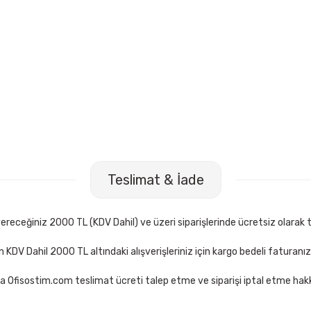
5126 Çok Amaçlı 2 Yedekli Ambalaj Kesici
VIP-Tec VT876001 
Teslimat & İade
97,50 TL
Sepete Ekle
S
receğiniz 2000 TL (KDV Dahil) ve üzeri siparişlerinde ücretsiz olarak t
çin KDV Dahil 2000 TL altındaki alışverişleriniz için kargo bedeli faturanı
a Ofisostim.com teslimat ücreti talep etme ve siparişi iptal etme hakkı