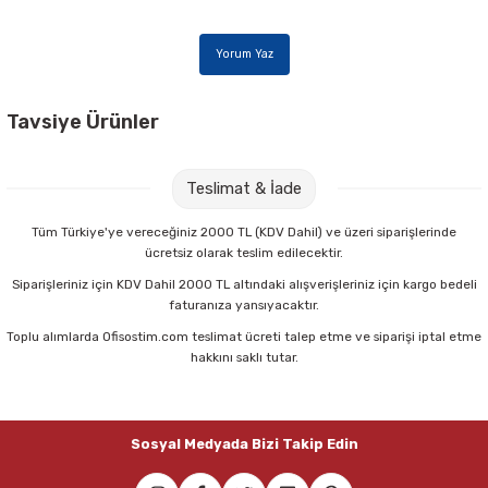
Parmak Boyaları
Yorum Yaz
Pastel Boyalar
Sulu Boyalar
Tavsiye Ürünler
Nova Color NC-277 100 cc Resim Verniği
Yağlı Boyalar
Teslimat & İade
67,00 TL
Tüm Türkiye'ye vereceğiniz 2000 TL (KDV Dahil) ve üzeri siparişlerinde
ücretsiz olarak teslim edilecektir.
Sepete Ekle
Siparişleriniz için KDV Dahil 2000 TL altındaki alışverişleriniz için kargo bedeli
faturanıza yansıyacaktır.
Toplu alımlarda Ofisostim.com teslimat ücreti talep etme ve siparişi iptal etme
Brons BR-882 200K No:4 Yağlı Kısa Sap Fırça
hakkını saklı tutar.
72,00 TL
Sosyal Medyada Bizi Takip Edin
Sepete Ekle