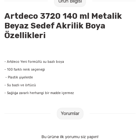
Ürün Bilgisi
Raptiye & İğneler
Tual
Artdeco 3720 140 ml Metalik
Silgiler
Akrilik Boyalar
Beyaz Sedef Akrilik Boya
Özellikleri
Sümen Takımları
Beslenme Çantaları
Zımba Tel Sökücüleri
Cam Boyaları
- Artdeco Yeni formüllü su bazlı boya
Zımba Telleri
Ebru Boyaları
- 100 farklı renk seçeneği
- Plastik şişelerde
Zımbalar
Fırçalar
- Su bazlı ve örtücü
- Sağlığa zararlı herhangi bir madde içermez
Daksiller
Guaj Boyaları
Kaşe Gereçleri
Kuru Boyalar
Yorumlar
Yapıştırıcılar
Mum Boyalar
Bu ürüne ilk yorumu siz yapın!