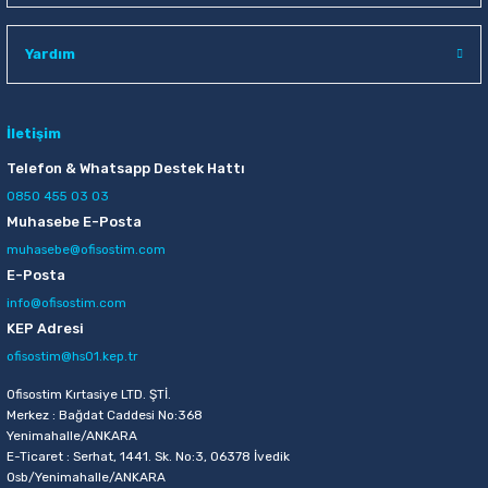
Yardım
İletişim
Telefon & Whatsapp Destek Hattı
0850 455 03 03
Muhasebe E-Posta
muhasebe@ofisostim.com
E-Posta
info@ofisostim.com
KEP Adresi
ofisostim@hs01.kep.tr
Ofisostim Kırtasiye LTD. ŞTİ.
Merkez : Bağdat Caddesi No:368
Yenimahalle/ANKARA
E-Ticaret : Serhat, 1441. Sk. No:3, 06378 İvedik
Osb/Yenimahalle/ANKARA