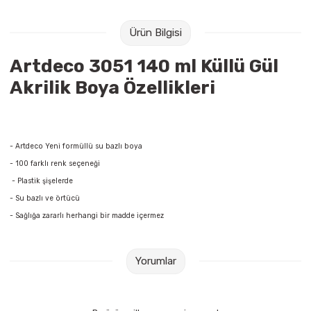
Raptiye & İğneler
Tual
Ürün Bilgisi
Silgiler
Akrilik Boyalar
Artdeco 3051 140 ml Küllü Gül
Sümen Takımları
Beslenme Çantaları
Akrilik Boya Özellikleri
Zımba Tel Sökücüleri
Cam Boyaları
- Artdeco Yeni formüllü su bazlı boya
Zımba Telleri
Ebru Boyaları
- 100 farklı renk seçeneği
- Plastik şişelerde
Zımbalar
Fırçalar
- Su bazlı ve örtücü
Daksiller
Guaj Boyaları
- Sağlığa zararlı herhangi bir madde içermez
Kaşe Gereçleri
Kuru Boyalar
Yorumlar
Yapıştırıcılar
Mum Boyalar