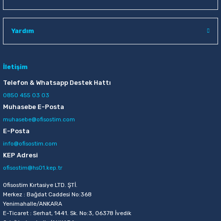
Yardım
İletişim
Telefon & Whatsapp Destek Hattı
0850 455 03 03
Muhasebe E-Posta
muhasebe@ofisostim.com
E-Posta
info@ofisostim.com
KEP Adresi
ofisostim@hs01.kep.tr
Ofisostim Kırtasiye LTD. ŞTİ.
Merkez : Bağdat Caddesi No:368
Yenimahalle/ANKARA
E-Ticaret : Serhat, 1441. Sk. No:3, 06378 İvedik