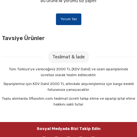
Bu ürüne ilk yorumu siz yapın!
Parmak Boyaları
Pastel Boyalar
Yorum Yaz
Sulu Boyalar
Tavsiye Ürünler
Yağlı Boyalar
Nova Color NC-277 100 cc Resim Verniği
Teslimat & İade
67,00 TL
Tüm Türkiye'ye vereceğiniz 2000 TL (KDV Dahil) ve üzeri siparişlerinde
ücretsiz olarak teslim edilecektir.
Sepete Ekle
Siparişleriniz için KDV Dahil 2000 TL altındaki alışverişleriniz için kargo bedeli
faturanıza yansıyacaktır.
Toplu alımlarda Ofisostim.com teslimat ücreti talep etme ve siparişi iptal etme
Brons BR-882 200K No:4 Yağlı Kısa Sap Fırça
hakkını saklı tutar.
72,00 TL
Sosyal Medyada Bizi Takip Edin
Sepete Ekle