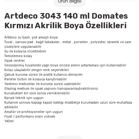
Ürün Bilgisi
Raptiye & İğneler
Tual
Artdeco 3043 140 ml Domates
Silgiler
Akrilik Boyalar
Kırmızı Akrilik Boya Özellikleri
Sümen Takımları
Beslenme Çantaları
Artdeco su bazlı, çok amaçlı boya
Tuval , canvas pad , kağıt tabakalar , metal , porselen , polyester, seramik ve cam
yüzeylere uygulanabilir
Zımba Tel Sökücüleri
Cam Boyaları
Su ile kolayca inceltilebilir
Temizlemesi kolay
Opak renkler
Gessolanmış tuvallerde yağlı boya öncesi zemin astarlaması için kullanılabilir
Zımba Telleri
Ebru Boyaları
Kolay ulaşılabilir zengin renk seçenekleri
Çabuk kuruma süresi ile pratik kullanıcı deneyimi
Renkler birbiri ile kolayca karıştırılabilir
Zımbalar
Fırçalar
Yardımcı mediumlar ile kuruma süresi uzatılabilir
Glazing medium ile opak yapısını transparanlaştırabilirsiniz
Kuruduktan bir süre sonra verniklenebilir
Daksiller
Guaj Boyaları
Karışık teknik için uygun
Kullanım sonrası kapağı kapalı kaldığı müddetçe kurumadan uzun süre muhafaza
edilebilir
Kaşe Gereçleri
Kuru Boyalar
Amatör ve profesyoneller için uygun
Fiyat / performans oranı yüksek
140ml
Yapıştırıcılar
Mum Boyalar