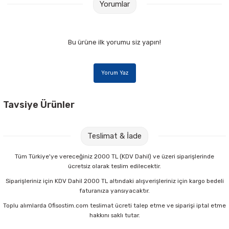
Yorumlar
Parmak Boyaları
Pastel Boyalar
Bu ürüne ilk yorumu siz yapın!
Sulu Boyalar
Yorum Yaz
Yağlı Boyalar
Tavsiye Ürünler
Nova Color NC-277 100 cc Resim Verniği
Teslimat & İade
67,00 TL
Tüm Türkiye'ye vereceğiniz 2000 TL (KDV Dahil) ve üzeri siparişlerinde
ücretsiz olarak teslim edilecektir.
Sepete Ekle
Siparişleriniz için KDV Dahil 2000 TL altındaki alışverişleriniz için kargo bedeli
faturanıza yansıyacaktır.
Toplu alımlarda Ofisostim.com teslimat ücreti talep etme ve siparişi iptal etme
Brons BR-882 200K No:4 Yağlı Kısa Sap Fırça
hakkını saklı tutar.