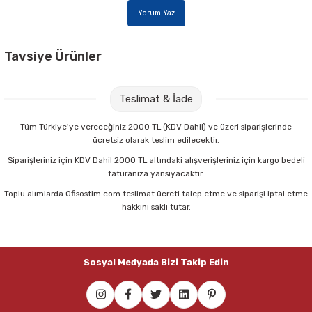
Parmak Boyaları
Yorum Yaz
Pastel Boyalar
Tavsiye Ürünler
Sulu Boyalar
Nova Color NC-277 100 cc Resim Verniği
Teslimat & İade
Yağlı Boyalar
67,00 TL
Tüm Türkiye'ye vereceğiniz 2000 TL (KDV Dahil) ve üzeri siparişlerinde
ücretsiz olarak teslim edilecektir.
Sepete Ekle
Siparişleriniz için KDV Dahil 2000 TL altındaki alışverişleriniz için kargo bedeli
faturanıza yansıyacaktır.
Toplu alımlarda Ofisostim.com teslimat ücreti talep etme ve siparişi iptal etme
Brons BR-882 200K No:4 Yağlı Kısa Sap Fırça
hakkını saklı tutar.
72,00 TL
Sosyal Medyada Bizi Takip Edin
Sepete Ekle