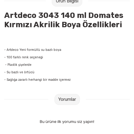
Ürün Bilgisi
Raptiye & İğneler
Tual
Artdeco 3043 140 ml Domates
Silgiler
Akrilik Boyalar
Kırmızı Akrilik Boya Özellikleri
Sümen Takımları
Beslenme Çantaları
Zımba Tel Sökücüleri
Cam Boyaları
- Artdeco Yeni formüllü su bazlı boya
- 100 farklı renk seçeneği
Zımba Telleri
Ebru Boyaları
- Plastik şişelerde
- Su bazlı ve örtücü
Zımbalar
Fırçalar
- Sağlığa zararlı herhangi bir madde içermez
Daksiller
Guaj Boyaları
Yorumlar
Kaşe Gereçleri
Kuru Boyalar
Bu ürüne ilk yorumu siz yapın!
Yapıştırıcılar
Mum Boyalar