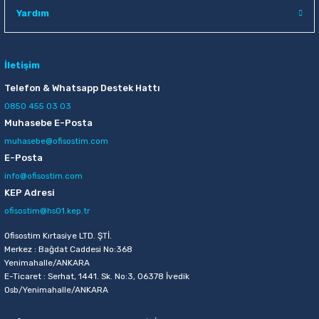
Yardım
İletişim
Telefon & Whatsapp Destek Hattı
0850 455 03 03
Muhasebe E-Posta
muhasebe@ofisostim.com
E-Posta
info@ofisostim.com
KEP Adresi
ofisostim@hs01.kep.tr
Ofisostim Kırtasiye LTD. ŞTİ.
Merkez : Bağdat Caddesi No:368
Yenimahalle/ANKARA
E-Ticaret : Serhat, 1441. Sk. No:3, 06378 İvedik
Osb/Yenimahalle/ANKARA