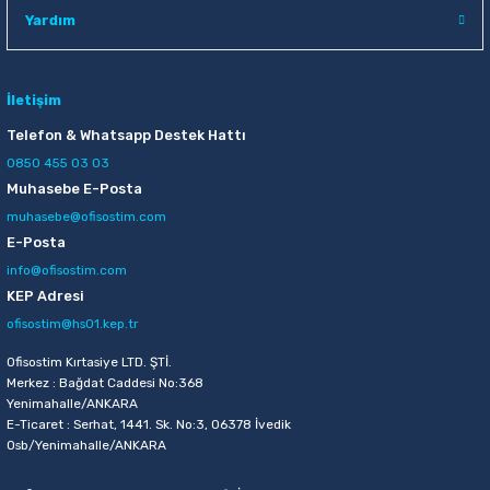
Yardım
İletişim
Telefon & Whatsapp Destek Hattı
0850 455 03 03
Muhasebe E-Posta
muhasebe@ofisostim.com
E-Posta
info@ofisostim.com
KEP Adresi
ofisostim@hs01.kep.tr
Ofisostim Kırtasiye LTD. ŞTİ.
Merkez : Bağdat Caddesi No:368
Yenimahalle/ANKARA
E-Ticaret : Serhat, 1441. Sk. No:3, 06378 İvedik
Osb/Yenimahalle/ANKARA