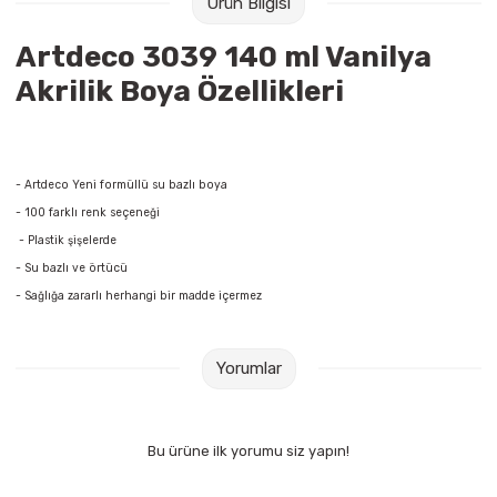
Ürün Bilgisi
Raptiye & İğneler
Tual
Artdeco 3039 140 ml Vanilya
Silgiler
Akrilik Boyalar
Akrilik Boya Özellikleri
Sümen Takımları
Beslenme Çantaları
Zımba Tel Sökücüleri
Cam Boyaları
- Artdeco Yeni formüllü su bazlı boya
- 100 farklı renk seçeneği
Zımba Telleri
Ebru Boyaları
- Plastik şişelerde
- Su bazlı ve örtücü
Zımbalar
Fırçalar
- Sağlığa zararlı herhangi bir madde içermez
Daksiller
Guaj Boyaları
Yorumlar
Kaşe Gereçleri
Kuru Boyalar
Bu ürüne ilk yorumu siz yapın!
Yapıştırıcılar
Mum Boyalar