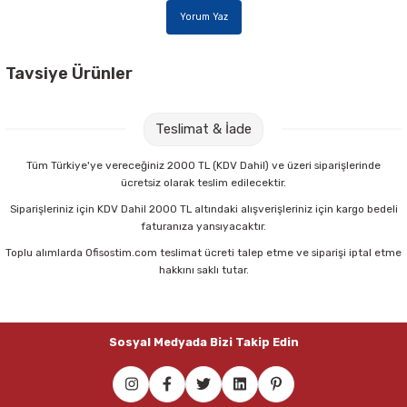
Parmak Boyaları
Yorum Yaz
Pastel Boyalar
Tavsiye Ürünler
Sulu Boyalar
Nova Color NC-277 100 cc Resim Verniği
Teslimat & İade
Yağlı Boyalar
67,00 TL
Tüm Türkiye'ye vereceğiniz 2000 TL (KDV Dahil) ve üzeri siparişlerinde
ücretsiz olarak teslim edilecektir.
Sepete Ekle
Siparişleriniz için KDV Dahil 2000 TL altındaki alışverişleriniz için kargo bedeli
faturanıza yansıyacaktır.
Toplu alımlarda Ofisostim.com teslimat ücreti talep etme ve siparişi iptal etme
Brons BR-882 200K No:4 Yağlı Kısa Sap Fırça
hakkını saklı tutar.
72,00 TL
Sosyal Medyada Bizi Takip Edin
Sepete Ekle