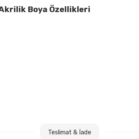
krilik Boya Özellikleri
 No:4 Yağlı Kısa Sap Fırça
Teslimat & İade