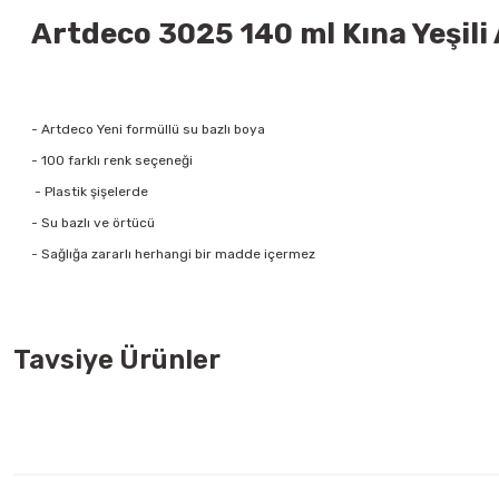
Artdeco 3025 140 ml Kına Yeşili A
- Artdeco Yeni formüllü su bazlı boya
- 100 farklı renk seçeneği
- Plastik şişelerde
- Su bazlı ve örtücü
- Sağlığa zararlı herhangi bir madde içermez
Tavsiye Ürünler
Nova Color NC-277 100 cc Resim Verniği
Brons BR-882 200K
67,00 TL
72,00 TL