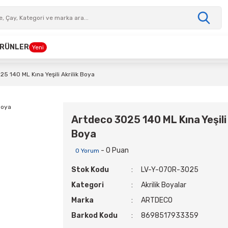
 ÜRÜNLER
Yeni
5 140 ML Kına Yeşili Akrilik Boya
Artdeco 3025 140 ML Kına Yeşili 
Boya
- 0 Puan
0 Yorum
Stok Kodu
LV-Y-070R-3025
Kategori
Akrilik Boyalar
Marka
ARTDECO
Barkod Kodu
8698517933359