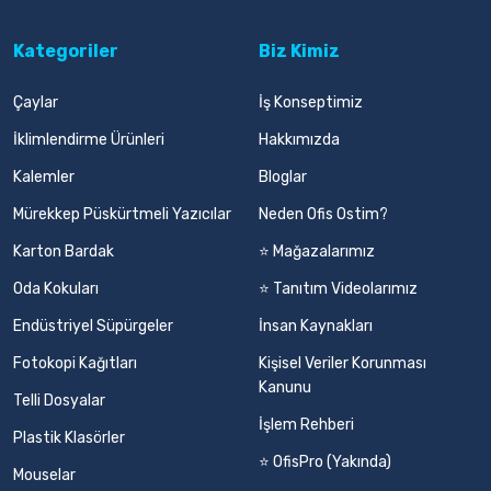
Kategoriler
Biz Kimiz
Çaylar
İş Konseptimiz
İklimlendirme Ürünleri
Hakkımızda
Kalemler
Bloglar
Mürekkep Püskürtmeli Yazıcılar
Neden Ofis Ostim?
Karton Bardak
⭐ Mağazalarımız
Oda Kokuları
⭐ Tanıtım Videolarımız
Endüstriyel Süpürgeler
İnsan Kaynakları
Fotokopi Kağıtları
Kişisel Veriler Korunması
Kanunu
Telli Dosyalar
İşlem Rehberi
Plastik Klasörler
⭐ OfisPro (Yakında)
Mouselar