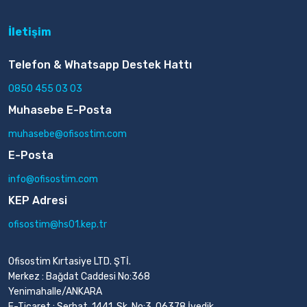
İletişim
Telefon & Whatsapp Destek Hattı
0850 455 03 03
Muhasebe E-Posta
muhasebe@ofisostim.com
E-Posta
info@ofisostim.com
KEP Adresi
ofisostim@hs01.kep.tr
Ofisostim Kırtasiye LTD. ŞTİ.
Merkez : Bağdat Caddesi No:368
Yenimahalle/ANKARA
E-Ticaret : Serhat, 1441. Sk. No:3, 06378 İvedik