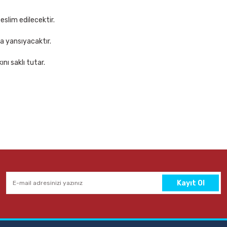
eslim edilecektir.
za yansıyacaktır.
nı saklı tutar.
Kayıt Ol