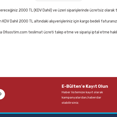
pete Ekle
receğiniz 2000 TL (KDV Dahil) ve üzeri siparişlerinde ücretsiz olarak t
çin KDV Dahil 2000 TL altındaki alışverişleriniz için kargo bedeli faturanı
a Ofisostim.com teslimat ücreti talep etme ve siparişi iptal etme hakkı
E-Bülten'e Kayıt Olun
Haber listemize kayıt olarak
kampanyalardan,haberdar
olabilirsiniz.