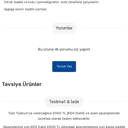
Toksik madde ve koku içermediğinden, evde rahatlıkla çalışılabilir.
Parmak Boyaları
Sağlığa zararlı madde içermez.
Pastel Boyalar
Yorumlar
Sulu Boyalar
Yağlı Boyalar
Bu ürüne ilk yorumu siz yapın!
Yorum Yaz
Tavsiye Ürünler
Nova Color NC-277 100 cc Resim Verniği
Teslimat & İade
67,00 TL
Tüm Türkiye'ye vereceğiniz 2000 TL (KDV Dahil) ve üzeri siparişlerinde
ücretsiz olarak teslim edilecektir.
Sepete Ekle
Siparişleriniz için KDV Dahil 2000 TL altındaki alışverişleriniz için kargo bedeli