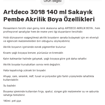
Ürün Bilgisi
Raptiye & İğneler
Tual
Artdeco 3018 140 ml Sakayık
Silgiler
Akrilik Boyalar
Pembe Akrilik Boya Özellikleri
Sümen Takımları
Beslenme Çantaları
Ressamların tercihi olan geniş renk skalasına sahip ARTDECO AKRİLİK BOYA , hem
profesyonel sanatçılar hem de resme yeni ilgi duyanların tercihidir.
Hobi dünyasının vazgeçilmezi akrilik boyaların sanata bulaşmak için en elverişli
Zımba Tel Sökücüleri
Cam Boyaları
ve eğlenceli malzemelerden biri olduğunu söyleyebiliriz.
Akrilik boyanın içerisinde esnek pigmentler bulunur.
Zımba Telleri
Ebru Boyaları
Kıvamı yağlı boyaya benzer, pürüzsüz ve kremsidir.
Kalın katmanlar halinde çalışmak, yağlı boyaya göre çok daha rahattır.
Zımbalar
Fırçalar
Akrilik boyalar kuruduktan sonra renk değiştirir.
Hata kapatıcılığı yüksek bir boyadır.
Daksiller
Guaj Boyaları
Ahşap, cam, seramik, mdf, tuval ve polyester gibi farklı yüzeylerde rahatlıkla
kullanılabilir.
Kaşe Gereçleri
Kuru Boyalar
Su bazlıdır.
Boyama işleminde kullanılan fırça, spatul, sünger gibi malzemeler su ve sabunla
rahatça temizlenir.
Yapıştırıcılar
Mum Boyalar
140ml. pet şişe.