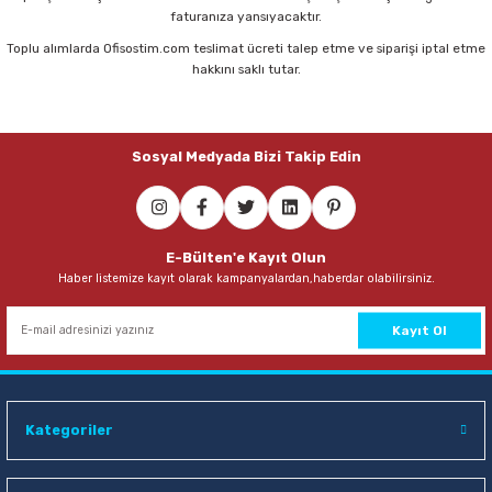
faturanıza yansıyacaktır.
Toplu alımlarda Ofisostim.com teslimat ücreti talep etme ve siparişi iptal etme
Brons BR-882 200K No:4 Yağlı Kısa Sap Fırça
hakkını saklı tutar.
72,00 TL
Sosyal Medyada Bizi Takip Edin
Sepete Ekle
E-Bülten'e Kayıt Olun
Haber listemize kayıt olarak kampanyalardan,haberdar olabilirsiniz.
Kayıt Ol
Kategoriler