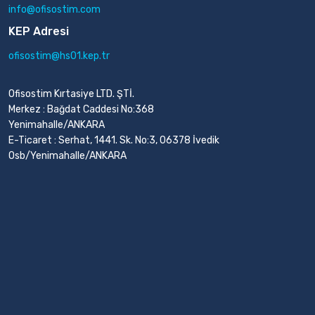
info@ofisostim.com
KEP Adresi
ofisostim@hs01.kep.tr
Ofisostim Kırtasiye LTD. ŞTİ.
Merkez : Bağdat Caddesi No:368
Yenimahalle/ANKARA
E-Ticaret : Serhat, 1441. Sk. No:3, 06378 İvedik
Osb/Yenimahalle/ANKARA