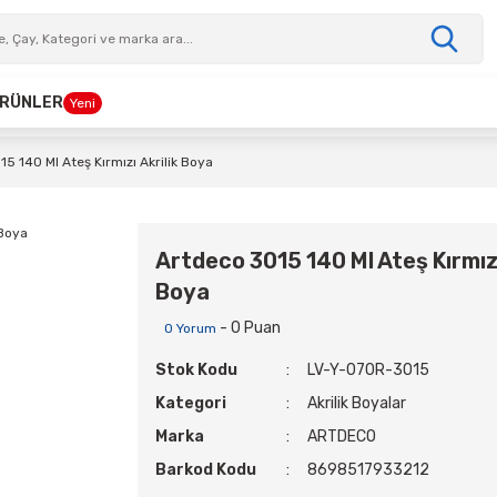
 ÜRÜNLER
Yeni
5 140 Ml Ateş Kırmızı Akrilik Boya
Artdeco 3015 140 Ml Ateş Kırmızı
Boya
- 0 Puan
0 Yorum
Stok Kodu
LV-Y-070R-3015
Kategori
Akrilik Boyalar
Marka
ARTDECO
Barkod Kodu
8698517933212