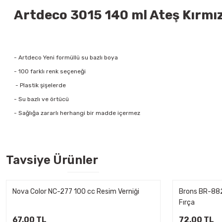
Artdeco 3015 140 ml Ateş Kırmızı
- Artdeco Yeni formüllü su bazlı boya
- 100 farklı renk seçeneği
- Plastik şişelerde
- Su bazlı ve örtücü
- Sağlığa zararlı herhangi bir madde içermez
Tavsiye Ürünler
Nova Color NC-277 100 cc Resim Verniği
Brons BR-882
Fırça
67,00 TL
72,00 TL