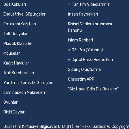
Oda Kokuları
⭐ Tanıtım Videolarımız
Endüstriyel Süpürgeler
İnsan Kaynakları
Fotokopi Kağıtları
Kişisel Veriler Korunması
Kanunu
Telli Dosyalar
İşlem Rehberi
Plastik Klasörler
⭐ OfisPro (Yakında)
Mouselar
⭐ Dijital Baskı Hizmetleri
Kağıt Havlular
Sipariş Oluşturma
Atık Kumbaraları
Ofisostim APP
Yardımcı Temizlik Gereçleri
"Siz Hayal Edin Biz Basalım"
Laminasyon Makineleri
Oyunlar
Bitki Çayları
Ofisostim Kırtasiye Bilgisayar LTD. ŞTİ. Her Hakkı Saklıdır. © Copyr