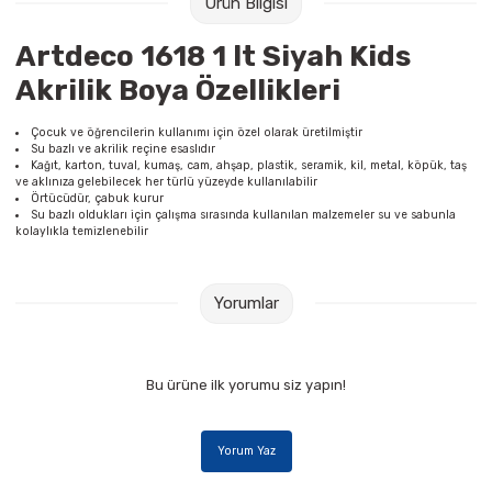
Ürün Bilgisi
Raptiye & İğneler
Tual
Artdeco 1618 1 lt Siyah Kids
Silgiler
Akrilik Boyalar
Akrilik Boya Özellikleri
Sümen Takımları
Beslenme Çantaları
Çocuk ve öğrencilerin kullanımı için özel olarak üretilmiştir
Su bazlı ve akrilik reçine esaslıdır
Kağıt, karton, tuval, kumaş, cam, ahşap, plastik, seramik, kil, metal, köpük, taş
Zımba Tel Sökücüleri
Cam Boyaları
ve aklınıza gelebilecek her türlü yüzeyde kullanılabilir
Örtücüdür, çabuk kurur
Su bazlı oldukları için çalışma sırasında kullanılan malzemeler su ve sabunla
kolaylıkla temizlenebilir
Zımba Telleri
Ebru Boyaları
Zımbalar
Fırçalar
Yorumlar
Daksiller
Guaj Boyaları
Bu ürüne ilk yorumu siz yapın!
Kaşe Gereçleri
Kuru Boyalar
Yapıştırıcılar
Mum Boyalar
Yorum Yaz