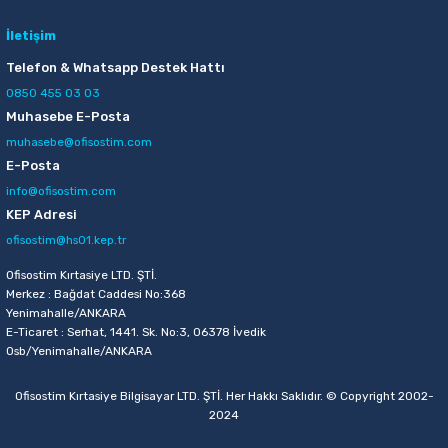
İletişim
Telefon & Whatsapp Destek Hattı
0850 455 03 03
Muhasebe E-Posta
muhasebe@ofisostim.com
E-Posta
info@ofisostim.com
KEP Adresi
ofisostim@hs01.kep.tr
Ofisostim Kırtasiye LTD. ŞTİ.
Merkez : Bağdat Caddesi No:368
Yenimahalle/ANKARA
E-Ticaret : Serhat, 1441. Sk. No:3, 06378 İvedik
Osb/Yenimahalle/ANKARA
Ofisostim Kırtasiye Bilgisayar LTD. ŞTİ. Her Hakkı Saklıdır. © Copyright 2002-
2024