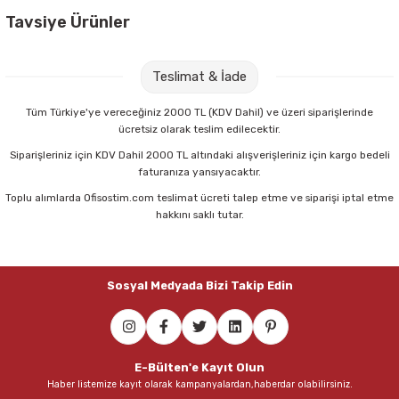
Parmak Boyaları
Tavsiye Ürünler
Pastel Boyalar
Nova Color NC-277 100 cc Resim Verniği
Teslimat & İade
Sulu Boyalar
67,00 TL
Tüm Türkiye'ye vereceğiniz 2000 TL (KDV Dahil) ve üzeri siparişlerinde
ücretsiz olarak teslim edilecektir.
Yağlı Boyalar
Sepete Ekle
Siparişleriniz için KDV Dahil 2000 TL altındaki alışverişleriniz için kargo bedeli
faturanıza yansıyacaktır.
Toplu alımlarda Ofisostim.com teslimat ücreti talep etme ve siparişi iptal etme
Brons BR-882 200K No:4 Yağlı Kısa Sap Fırça
hakkını saklı tutar.
72,00 TL
Sosyal Medyada Bizi Takip Edin
Sepete Ekle
E-Bülten'e Kayıt Olun
Haber listemize kayıt olarak kampanyalardan,haberdar olabilirsiniz.