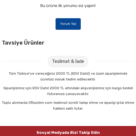
Bu ürüne ilk yorumu siz yapın!
Yorum Yaz
Tavsiye Ürünler
Viko 90117602 Multi-Let 2 mt 6 lı Anahtarlı Kablolu Priz
Teslimat & İade
1.138,00 TL
Tüm Türkiye'ye vereceğiniz 2000 TL (KDV Dahil) ve üzeri siparişlerinde
ücretsiz olarak teslim edilecektir.
Sepete Ekle
Siparişleriniz için KDV Dahil 2000 TL altındaki alışverişleriniz için kargo bedeli
faturanıza yansıyacaktır.
Toplu alımlarda Ofisostim.com teslimat ücreti talep etme ve siparişi iptal etme
Viko 90117305 Multi-Let 5 mt 3 lü Anahtarlı Kablolu Priz
hakkını saklı tutar.
1.018,95 TL
Sosyal Medyada Bizi Takip Edin
Sepete Ekle