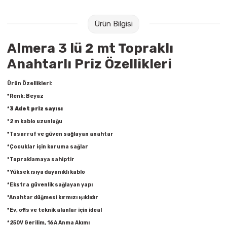
Raptiye & İğneler
Tual
Ürün Bilgisi
Silgiler
Akrilik Boyalar
Almera 3 lü 2 mt Topraklı
Sümen Takımları
Beslenme Çantaları
Anahtarlı Priz Özellikleri
Zımba Tel Sökücüleri
Cam Boyaları
Ürün Özellikleri:
*Renk: Beyaz
Zımba Telleri
Ebru Boyaları
*
3 Adet priz sayısı
*2 m kablo uzunluğu
Zımbalar
Fırçalar
*Tasarruf ve güven sağlayan anahtar
*Çocuklar için koruma sağlar
Daksiller
Guaj Boyaları
*Topraklamaya sahiptir
*Yüksek ısıya dayanıklı kablo
Kaşe Gereçleri
Kuru Boyalar
*Ekstra güvenlik sağlayan yapı
*Anahtar düğmesi kırmızı ışıklıdır
Yapıştırıcılar
Mum Boyalar
*Ev, ofis ve teknik alanlar için ideal
*250V Gerilim, 16A Anma Akımı