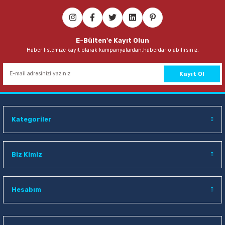
Viko 90117603 Multi-Let 3 mt 6 lı Anahtarlı Kablolu Priz
E-Bülten'e Kayıt Olun
Haber listemize kayıt olarak kampanyalardan,haberdar olabilirsiniz.
1.274,00 TL
Sepete Ekle
Kayıt Ol
Viko 90117302 Multi-Let 2 mt 3 lü Anahtarlı Kablolu Priz
Kategoriler
840,00 TL
Sepete Ekle
Biz Kimiz
Philips SPS1040A/51 2 mt 4 lü Priz Çocuk Korumalı Anahtarlı Priz
Hesabım
237,00 TL