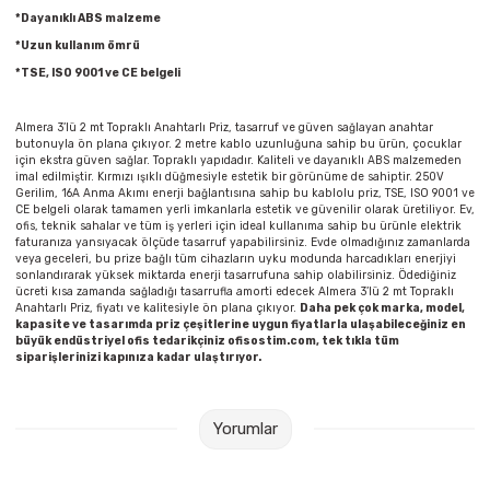
Parmak Boyaları
*Dayanıklı ABS malzeme
*Uzun kullanım ömrü
Pastel Boyalar
*TSE, ISO 9001 ve CE belgeli
Sulu Boyalar
Almera 3’lü 2 mt Topraklı Anahtarlı Priz, tasarruf ve güven sağlayan anahtar
butonuyla ön plana çıkıyor. 2 metre kablo uzunluğuna sahip bu ürün, çocuklar
için ekstra güven sağlar. Topraklı yapıdadır. Kaliteli ve dayanıklı ABS malzemeden
Yağlı Boyalar
imal edilmiştir. Kırmızı ışıklı düğmesiyle estetik bir görünüme de sahiptir. 250V
Gerilim, 16A Anma Akımı enerji bağlantısına sahip bu kablolu priz, TSE, ISO 9001 ve
CE belgeli olarak tamamen yerli imkanlarla estetik ve güvenilir olarak üretiliyor. Ev,
ofis, teknik sahalar ve tüm iş yerleri için ideal kullanıma sahip bu ürünle elektrik
faturanıza yansıyacak ölçüde tasarruf yapabilirsiniz. Evde olmadığınız zamanlarda
veya geceleri, bu prize bağlı tüm cihazların uyku modunda harcadıkları enerjiyi
sonlandırarak yüksek miktarda enerji tasarrufuna sahip olabilirsiniz. Ödediğiniz
ücreti kısa zamanda sağladığı tasarrufla amorti edecek Almera 3’lü 2 mt Topraklı
Anahtarlı Priz, fiyatı ve kalitesiyle ön plana çıkıyor.
Daha pek çok marka, model,
kapasite ve tasarımda priz çeşitlerine uygun fiyatlarla ulaşabileceğiniz en
büyük endüstriyel ofis tedarikçiniz ofisostim.com, tek tıkla tüm
siparişlerinizi kapınıza kadar ulaştırıyor.
Yorumlar