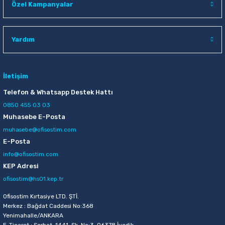
Özel Kampanyalar
Sepete Ekle
Yardım
İletişim
Telefon & Whatsapp Destek Hattı
0850 455 03 03
Muhasebe E-Posta
muhasebe@ofisostim.com
E-Posta
info@ofisostim.com
KEP Adresi
ofisostim@hs01.kep.tr
Ofisostim Kırtasiye LTD. ŞTİ.
Merkez : Bağdat Caddesi No:368
Yenimahalle/ANKARA
E-Ticaret : Serhat, 1441. Sk. No:3, 06378 İvedik