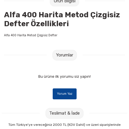
Ürün Bilgisi
Raptiye & İğneler
Tual
Alfa 400 Harita Metod Çizgisiz
Silgiler
Akrilik Boyalar
Defter Özellikleri
Sümen Takımları
Beslenme Çantaları
Alfa 400 Harita Metod Çizgisiz Defter
Zımba Tel Sökücüleri
Cam Boyaları
Yorumlar
Zımba Telleri
Ebru Boyaları
Zımbalar
Fırçalar
Bu ürüne ilk yorumu siz yapın!
Daksiller
Guaj Boyaları
Yorum Yaz
Kaşe Gereçleri
Kuru Boyalar
Teslimat & İade
Yapıştırıcılar
Mum Boyalar
Tüm Türkiye'ye vereceğiniz 2000 TL (KDV Dahil) ve üzeri siparişlerinde