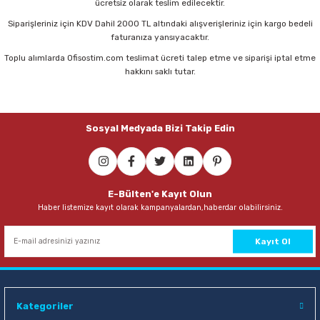
ücretsiz olarak teslim edilecektir.
Parmak Boyaları
Siparişleriniz için KDV Dahil 2000 TL altındaki alışverişleriniz için kargo bedeli
faturanıza yansıyacaktır.
Pastel Boyalar
Toplu alımlarda Ofisostim.com teslimat ücreti talep etme ve siparişi iptal etme
hakkını saklı tutar.
Sulu Boyalar
Yağlı Boyalar
Sosyal Medyada Bizi Takip Edin
E-Bülten'e Kayıt Olun
Haber listemize kayıt olarak kampanyalardan,haberdar olabilirsiniz.
Kayıt Ol
Kategoriler