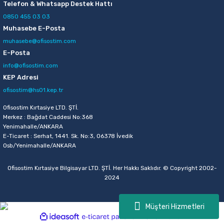
Telefon & Whatsapp Destek Hattı
0850 455 03 03
Muhasebe E-Posta
muhasebe@ofisostim.com
E-Posta
info@ofisostim.com
KEP Adresi
ofisostim@hs01.kep.tr
Ofisostim Kırtasiye LTD. ŞTİ.
Merkez : Bağdat Caddesi No:368
Yenimahalle/ANKARA
E-Ticaret : Serhat, 1441. Sk. No:3, 06378 İvedik
Osb/Yenimahalle/ANKARA
Ofisostim Kırtasiye Bilgisayar LTD. ŞTİ. Her Hakkı Saklıdır. © Copyright 2002-
2024
Müşteri Hizmetleri
ideasoft
ile
e-
hazırlandı.