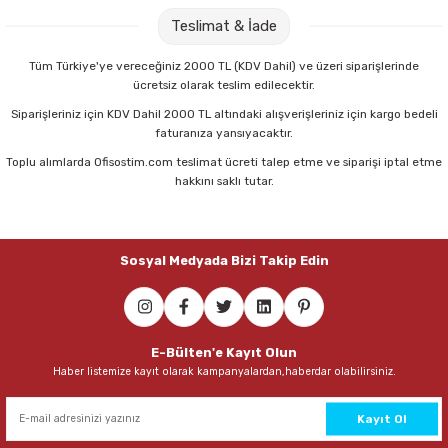
Parmak Boyaları
Teslimat & İade
Pastel Boyalar
Tüm Türkiye'ye vereceğiniz 2000 TL (KDV Dahil) ve üzeri siparişlerinde
ücretsiz olarak teslim edilecektir.
Sulu Boyalar
Siparişleriniz için KDV Dahil 2000 TL altındaki alışverişleriniz için kargo bedeli
faturanıza yansıyacaktır.
Yağlı Boyalar
Toplu alımlarda Ofisostim.com teslimat ücreti talep etme ve siparişi iptal etme
hakkını saklı tutar.
Sosyal Medyada Bizi Takip Edin
E-Bülten'e Kayıt Olun
Haber listemize kayıt olarak kampanyalardan,haberdar olabilirsiniz.
Kayıt Ol