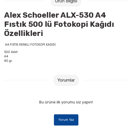
Ürün Bilgisi
Raptiye & İğneler
Tual
Alex Schoeller ALX-530 A4
Silgiler
Akrilik Boyalar
Fıstık 500 lü Fotokopi Kağıdı
Özellikleri
Sümen Takımları
Beslenme Çantaları
A4 FISTIK RENKLİ FOTOKOPİ KAĞIDI
Zımba Tel Sökücüleri
Cam Boyaları
500 Adet
A4
80 gr.
Zımba Telleri
Ebru Boyaları
Zımbalar
Fırçalar
Yorumlar
Daksiller
Guaj Boyaları
Bu ürüne ilk yorumu siz yapın!
Kaşe Gereçleri
Kuru Boyalar
Yorum Yaz
Yapıştırıcılar
Mum Boyalar