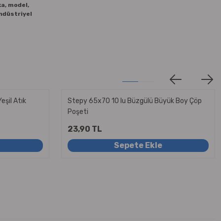
a, model,
ndüstriyel
eşil Atık
Stepy 65x70 10 lu Büzgülü Büyük Boy Çöp
Poşeti
23,90 TL
Sepete Ekle