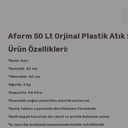
Aform 50 Lt Orjinal Plastik Atık 
Ürün Özellikleri:
*Renk: Sarı
*Genişlik: 43 cm
*Yükseklik: 60 cm
*Ağırlık: 3 kg
*Kapasite: 50 litre
*Dayanıklı yoğun polietilen plastik materyal
*Geniş tabanı sayesinde devrilmeyen formdadır
*Akıllı kapak tasarımı ile rahat ve pratik kullanım sunar
*İç veya dış mekânda konumlandırılabilir niteliktedir