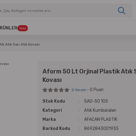
 ÜRÜNLER
Yeni
tik Atık Sarı Atık Kovası
Aform 50 Lt Orjinal Plastik Atık 
Kovası
- 0 Puan
0 Yorum
Stok Kodu
SAO-50 105
Kategori
Atık Kumbaraları
Marka
AFACAN PLASTİK
Barkod Kodu
8692843001935