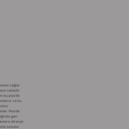
esini sağlar.
deye sahiptir.
en bu plastik
lundurur ve bu
ünümü
eder. Plastik
ığında geri
enlere dirençli
yle sunulur.