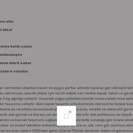
mcı olur
n ideal
omiye katkı sunar
anılmamıştır
llanım ömrü sunar
sizlere sunulur
 zarar vermeden depolanmasını ve uygun şartlar altında toplanıp geri dönüştürülm
n bu atık kovası, plastik atıklar için tercih edilen sarı renkte kapak, taban ve göv
3 kg ağırlığa sahiptir. Dayanıklı yoğun polietilen plastik materyalden imal edil
bir tasarıma sahiptir. Akıllı kapak tasarımı orta kısmında dairesel bir boşluk bu
mekanlarda rahatlıkla konumlandırabileceğiniz bu ürün, estetik ve dekoratif gör
ik atık görseli ve ibaresi yer alır ve bu sayede sıfır atık politikasını da teşvik 
 enerji ve kaynak tasarrufu sağladığı, ekonomiye katkı sunduğu göz önüne alınd
ar ve imalat teknikleri kullanılmamıştır. Ayrıca ısı, ışık, nem gibi olumsuz etm
nan bu ürün sizlere 1980’den gelen Afacan Plastik deneyim, kalite ve güvencesi