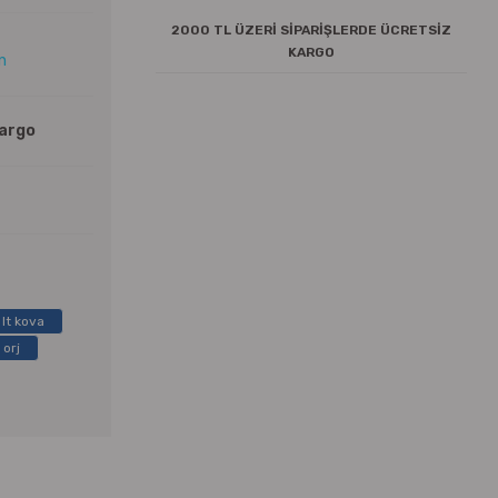
2000 TL ÜZERİ SİPARİŞLERDE ÜCRETSİZ
KARGO
ın
Kargo
 lt kova
 orj