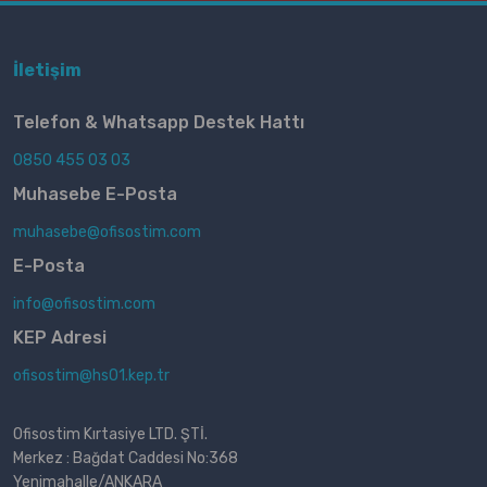
İletişim
Telefon & Whatsapp Destek Hattı
0850 455 03 03
Muhasebe E-Posta
muhasebe@ofisostim.com
E-Posta
info@ofisostim.com
KEP Adresi
ofisostim@hs01.kep.tr
Ofisostim Kırtasiye LTD. ŞTİ.
Merkez : Bağdat Caddesi No:368
Yenimahalle/ANKARA