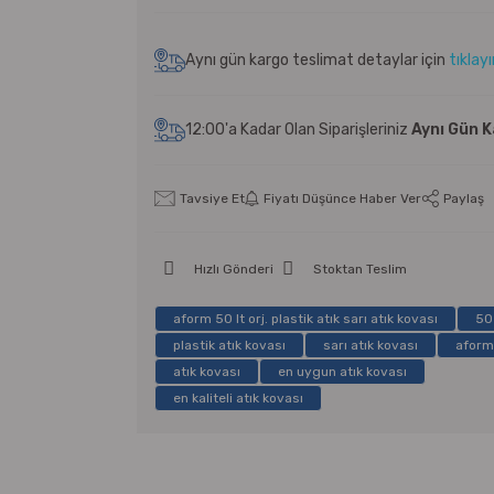
Aynı gün kargo teslimat detaylar için
tıklay
12:00'a Kadar Olan Siparişleriniz
Aynı Gün 
Tavsiye Et
Fiyatı Düşünce Haber Ver
Paylaş
Hızlı Gönderi
Stoktan Teslim
aform 50 lt orj. plastik atık sarı atık kovası
50
plastik atık kovası
sarı atık kovası
aform
atık kovası
en uygun atık kovası
en kaliteli atık kovası