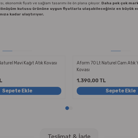
sı, ekonomik fiyatı ve sağlam tasarımı ile ön plana çıkıyor.
Daha pek çok mark
 dönüşüm kutusu ürününe uygun fiyatlarla ulaşabileceğiniz en büyük e
nıza kadar ulaştırıyor.
aturel Mavi Kağıt Atık Kovası
Aform 70 Lt Naturel Cam Atık Y
Kovası
L
1.390,00 TL
Sepete Ekle
Sepete Ekle
Teslimat & İade