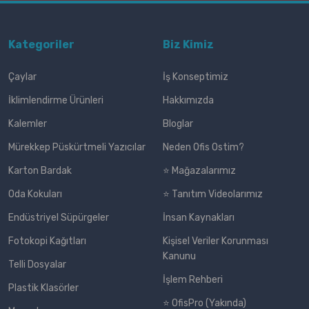
Kategoriler
Biz Kimiz
Çaylar
İş Konseptimiz
İklimlendirme Ürünleri
Hakkımızda
Kalemler
Bloglar
Mürekkep Püskürtmeli Yazıcılar
Neden Ofis Ostim?
Karton Bardak
⭐ Mağazalarımız
Oda Kokuları
⭐ Tanıtım Videolarımız
Endüstriyel Süpürgeler
İnsan Kaynakları
Fotokopi Kağıtları
Kişisel Veriler Korunması
Kanunu
Telli Dosyalar
İşlem Rehberi
Plastik Klasörler
⭐ OfisPro (Yakında)