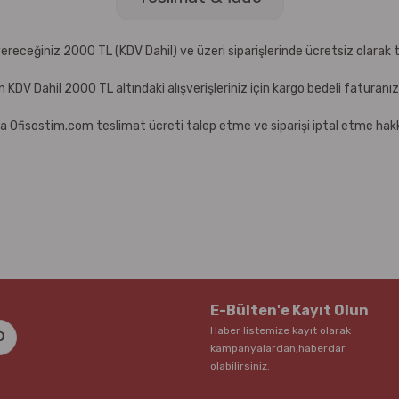
receğiniz 2000 TL (KDV Dahil) ve üzeri siparişlerinde ücretsiz olarak t
çin KDV Dahil 2000 TL altındaki alışverişleriniz için kargo bedeli faturanı
a Ofisostim.com teslimat ücreti talep etme ve siparişi iptal etme hakkı
E-Bülten'e Kayıt Olun
Haber listemize kayıt olarak
kampanyalardan,haberdar
olabilirsiniz.