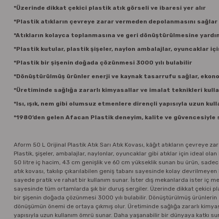
*Üzerinde dikkat çekici plastik atık görseli ve ibaresi yer alır
*Plastik atıkların çevreye zarar vermeden depolanmasını sağlar
*Atıkların kolayca toplanmasına ve geri dönüştürülmesine yardı
*Plastik kutular, plastik şişeler, naylon ambalajlar, oyuncaklar içi
*Plastik bir şişenin doğada çözünmesi 3000 yılı bulabilir
*Dönüştürülmüş ürünler enerji ve kaynak tasarrufu sağlar, ekon
*Üretiminde sağlığa zararlı kimyasallar ve imalat teknikleri kull
*Isı, ışık, nem gibi olumsuz etmenlere dirençli yapısıyla uzun ku
*1980’den gelen Afacan Plastik deneyim, kalite ve güvencesiyle 
Aform 50 L Orijinal Plastik Atık Sarı Atık Kovası, kâğıt atıkların çevreye
Plastik, şişeler, ambalajlar, naylonlar, oyuncaklar gibi atıklar için ideal ola
50 litre iç hacim, 43 cm genişlik ve 60 cm yükseklik sunan bu ürün, sadece 
atık kovası, takılıp çıkarılabilen geniş tabanı sayesinde kolay devrilmeyen 
sayede pratik ve rahat bir kullanım sunar. İster dış mekanlarda ister iç 
sayesinde tüm ortamlarda şık bir duruş sergiler. Üzerinde dikkat çekici plast
bir şişenin doğada çözünmesi 3000 yılı bulabilir. Dönüştürülmüş ürünlerin
dönüşümün önemi de ortaya çıkmış olur. Üretiminde sağlığa zararlı kimyasall
yapısıyla uzun kullanım ömrü sunar. Daha yaşanabilir bir dünyaya katkı su