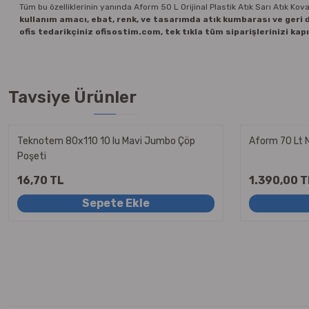
Tüm bu özelliklerinin yanında Aform 50 L Orijinal Plastik Atık Sarı Atık Kova
kullanım amacı, ebat, renk, ve tasarımda atık kumbarası ve geri
ofis tedarikçiniz ofisostim.com, tek tıkla tüm siparişlerinizi kapı
Tavsiye Ürünler
Teknotem 80x110 10 lu Mavi Jumbo Çöp
Aform 70 Lt N
Poşeti
16,70 TL
1.390,00 T
Sepete Ekle