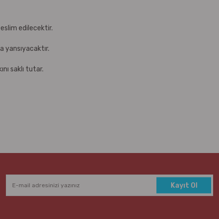
eslim edilecektir.
za yansıyacaktır.
nı saklı tutar.
Kayıt Ol