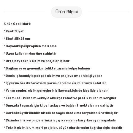
Raptiye & İğneler
Tual
Ürün Bilgisi
Silgiler
Akrilik Boyalar
Ürün Özellikleri:
*Renk: Siyah
Sümen Takımları
Beslenme Çantaları
*Ebat: 55x75 cm
*Dayanıklı polipropilen malzeme
Zımba Tel Sökücüleri
Cam Boyaları
*Uzun kullanım ömrüne sahiptir
*Orta boy teknik çizim ve projeler içindir
Zımba Telleri
Ebru Boyaları
*Sağlam ve ergonomik nitelikte taşıma kulpu bulunur
*Geniş iç hacmiyle pek çok çizim ve projeye ev sahipliği yapar
Zımbalar
Fırçalar
*İç yüzün her iki tarafında yarım ceplerle çizimlerinizi sabitler
*Yarım cepler, çizim gereçlerinizi koymak için de ideal bir alandır
Daksiller
Guaj Boyaları
*Fermuarlı kullanım şekliyle oldukça rahat ve pratik kullanım sergiler
*Omuzda taşımak için klipsli askıya ve bağlantı noktalarına sahiptir
Kaşe Gereçleri
Kuru Boyalar
*Geri dönüştürülebilir nitelikte sağlık dostu materyalden üretilmiştir
*Çizimlerinizi ve projelerinizi ısı, ışık ve neme karşı koruyan yapıdadır
Yapıştırıcılar
Mum Boyalar
*Teknik çizimler, mimari projeler, büyük ebatlı resim kağıtları için idealdir