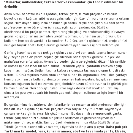
*Mimarlar, mühendisler, teknikerler ve ressamlar için tercih edilebilir bir
Parmak Boyaları
üründür
Abka 55x75 Sanatsal Teknik Çantası, teknik çizim, mimari projeler ve büyük
Pastel Boyalar
boyutlu resim kağıtları gibi hassas çalışmalar için özel bir koruma ve taşıma ortamı
sağlar. Hem dayanıklılığı hem de kullanışlı özellikleriyle öne çıkan bu özel çanta,
profesyoneller ve öğrenciler için vazgeçilmez bir yardımcıdır. 55x75 cm
Sulu Boyalar
ebatlarındaki bu proje çantası, siyah rengiyle şıklığı ve profesyonelliği bir araya
getirir. Polipropilen malzemeden üretilmiş olması, ürüne hem uzun ömürlü bir
kullanım hem de dayanıklılık kazandırır. Bu ürün, teknik çizimlerinizi, projelerinizi
ve diğer büyük ebatlı belgelerinizi güvenle taşıyabilmeniz için tasarlanmıştır.
Yağlı Boyalar
Geniş iç hacmi sayesinde pek çok çizim ve projeyi aynı anda taşıma imkanı sunar.
İç yüzeyde yer alan yarım cepler, çizimlerinizi sabitleyerek güvenli bir şekilde
muhafaza etmenizi sağlar. Ayrıca bu cepler, çizim gereçlerinizi düzenli bir şekilde
saklamak için de ideal bir alan sunar. Fermuarlı yapısı, çantanın kolayca açılıp
kapanmasını sağlar. Sağlam taşıma kulpu ve omuzda taşımaya uygun klipsli askı
sistemi, ürünü taşırken maksimum konfor sunar. Bu ergonomik özellikler, çantayı
hem pratik hem de kullanıcı dostu bir seçenek haline getirir. Isı, ışık ve neme karşı
koruma sağlayan özel malzemesi, projelerinizin uzun süre boyunca ilk günkü gibi
kalmasını sağlar. Geri dönüştürülebilir ve sağlık dostu materyalden üretilmiş
olması ise çevreye duyarlı bir tercih yapmak isteyen kullanıcılar için önemli bir
avantajdır.
Bu çanta, mimarlar, mühendisler, teknikerler ve ressamlar gibi profesyoneller için
idealdir. Teknik çizimler, mimari projeler veya büyük boyutlu resim kağıtlarıyla
çalışan herkes için işlevsel bir çözüm sunar. Bu dayanıklı ve ergonomik çanta,
teknik çalışmalarınızı düzenli bir şekilde saklamak ve güvenle taşımak için
mükemmel bir seçenektir. Tüm bu özelliklerinin yanında Abka 55x75 Sanatsal
Teknik Çantası, ekonomik ve avantajlı fiyatıyla da ön plana çıkıyor.
Daha pek çok
farklı marka, model, renk, kullanım amacı, ebat ve tasarımda çanta, klasör,