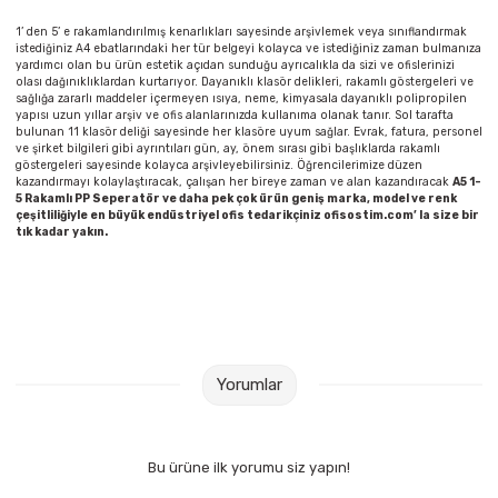
Parmak Boyaları
1’ den 5’ e rakamlandırılmış kenarlıkları sayesinde arşivlemek veya sınıflandırmak
istediğiniz A4 ebatlarındaki her tür belgeyi kolayca ve istediğiniz zaman bulmanıza
Pastel Boyalar
yardımcı olan bu ürün estetik açıdan sunduğu ayrıcalıkla da sizi ve ofislerinizi
olası dağınıklıklardan kurtarıyor. Dayanıklı klasör delikleri, rakamlı göstergeleri ve
sağlığa zararlı maddeler içermeyen ısıya, neme, kimyasala dayanıklı polipropilen
yapısı uzun yıllar arşiv ve ofis alanlarınızda kullanıma olanak tanır. Sol tarafta
Sulu Boyalar
bulunan 11 klasör deliği sayesinde her klasöre uyum sağlar. Evrak, fatura, personel
ve şirket bilgileri gibi ayrıntıları gün, ay, önem sırası gibi başlıklarda rakamlı
göstergeleri sayesinde kolayca arşivleyebilirsiniz. Öğrencilerimize düzen
Yağlı Boyalar
kazandırmayı kolaylaştıracak, çalışan her bireye zaman ve alan kazandıracak
A5 1-
5 Rakamlı PP Seperatör ve daha pek çok ürün geniş marka, model ve renk
çeşitliliğiyle en büyük endüstriyel ofis tedarikçiniz ofisostim.com’ la size bir
tık kadar yakın.
Yorumlar
Bu ürüne ilk yorumu siz yapın!