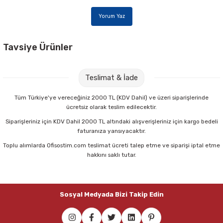
Yorum Yaz
Tavsiye Ürünler
Noki 4835 A5 100 lü Poşet Dosya
Teslimat & İade
138,00 TL
Tüm Türkiye'ye vereceğiniz 2000 TL (KDV Dahil) ve üzeri siparişlerinde
ücretsiz olarak teslim edilecektir.
Sepete Ekle
Siparişleriniz için KDV Dahil 2000 TL altındaki alışverişleriniz için kargo bedeli
faturanıza yansıyacaktır.
Toplu alımlarda Ofisostim.com teslimat ücreti talep etme ve siparişi iptal etme
Noki 4810-110 L A4 100 lü Şeffaf Poşet Dosya
hakkını saklı tutar.
352,00 TL
Sosyal Medyada Bizi Takip Edin
Sepete Ekle