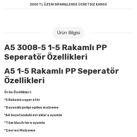
2000 TL ÜZERİ SİPARİŞLERDE ÜCRETSİZ KARGO
Raptiye & İğneler
Tual
Silgiler
Akrilik Boyalar
Ürün Bilgisi
Sümen Takımları
Beslenme Çantaları
A5 3008-5 1-5 Rakamlı PP
Zımba Tel Sökücüleri
Cam Boyaları
Seperatör Özellikleri
Zımba Telleri
Ebru Boyaları
A5 1-5 Rakamlı PP Seperatör
Özellikleri
Zımbalar
Fırçalar
Ürün Özellikleri:
Daksiller
Guaj Boyaları
*5 Rakamlı seperatör
*Dayanıklı polipropilen malzeme
Kaşe Gereçleri
Kuru Boyalar
*A4 boyutundaki evraklara uyumlu
*Tüm klasörlere uyumlu
Yapıştırıcılar
Mum Boyalar
*Çevreci Malzeme