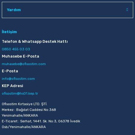
Teknofis 25 li Gri Telli Dosya
Yardım
258,50 TL
İletişim
Sepete Ekle
Telefon & Whatsapp Destek Hattı
0850 455 03 03
Muhasebe E-Posta
muhasebe@ofisostim.com
E-Posta
info@ofisostim.com
KEP Adresi
ofisostim@hs01.kep.tr
Ofisostim Kırtasiye LTD. ŞTİ.
Merkez : Bağdat Caddesi No:368
Yenimahalle/ANKARA
E-Ticaret : Serhat, 1441. Sk. No:3, 06378 İvedik
Osb/Yenimahalle/ANKARA