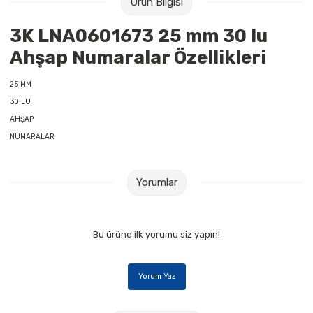
Ürün Bilgisi
Raptiye & İğneler
Tual
3K LNA0601673 25 mm 30 lu
Silgiler
Akrilik Boyalar
Ahşap Numaralar Özellikleri
Sümen Takımları
Beslenme Çantaları
25 MM
30 LU
Zımba Tel Sökücüleri
Cam Boyaları
AHŞAP
NUMARALAR
Zımba Telleri
Ebru Boyaları
Yorumlar
Zımbalar
Fırçalar
Daksiller
Guaj Boyaları
Bu ürüne ilk yorumu siz yapın!
Kaşe Gereçleri
Kuru Boyalar
Yorum Yaz
Yapıştırıcılar
Mum Boyalar