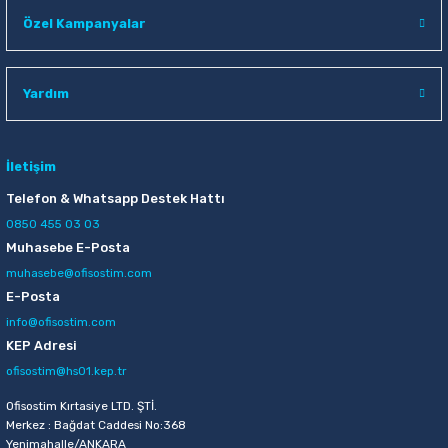
Raptiye & İğneler
Tual
Özel Kampanyalar
Silgiler
Akrilik Boyalar
Yardım
Sümen Takımları
Beslenme Çantaları
Zımba Tel Sökücüleri
Cam Boyaları
İletişim
Telefon & Whatsapp Destek Hattı
Zımba Telleri
Ebru Boyaları
0850 455 03 03
Muhasebe E-Posta
Zımbalar
Fırçalar
muhasebe@ofisostim.com
E-Posta
Daksiller
Guaj Boyaları
info@ofisostim.com
KEP Adresi
Kaşe Gereçleri
Kuru Boyalar
ofisostim@hs01.kep.tr
Ofisostim Kırtasiye LTD. ŞTİ.
Yapıştırıcılar
Mum Boyalar
Merkez : Bağdat Caddesi No:368
Yenimahalle/ANKARA