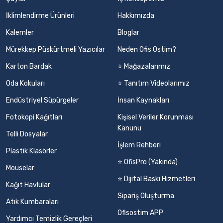
İklimlendirme Ürünleri
Hakkımızda
Kalemler
Bloglar
Mürekkep Püskürtmeli Yazıcılar
Neden Ofis Ostim?
Karton Bardak
⭐ Mağazalarımız
Oda Kokuları
⭐ Tanıtım Videolarımız
Endüstriyel Süpürgeler
İnsan Kaynakları
Fotokopi Kağıtları
Kişisel Veriler Korunması
Kanunu
Telli Dosyalar
İşlem Rehberi
Plastik Klasörler
⭐ OfisPro (Yakında)
Mouselar
⭐ Dijital Baskı Hizmetleri
Kağıt Havlular
Sipariş Oluşturma
Atık Kumbaraları
Ofisostim APP
Yardımcı Temizlik Gereçleri