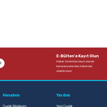
E-Bülten'e Kayıt Olun
Haber listemize kayıt olarak
kampanyalardan,haberdar
olabilirsiniz.
Hesabım
Yardım
Üyelik Bilgilerim
Yeni Üyelik