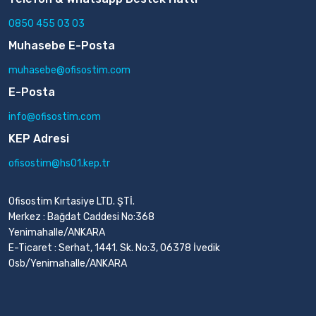
0850 455 03 03
Muhasebe E-Posta
muhasebe@ofisostim.com
E-Posta
info@ofisostim.com
KEP Adresi
ofisostim@hs01.kep.tr
Ofisostim Kırtasiye LTD. ŞTİ.
Merkez : Bağdat Caddesi No:368
Yenimahalle/ANKARA
E-Ticaret : Serhat, 1441. Sk. No:3, 06378 İvedik
Osb/Yenimahalle/ANKARA