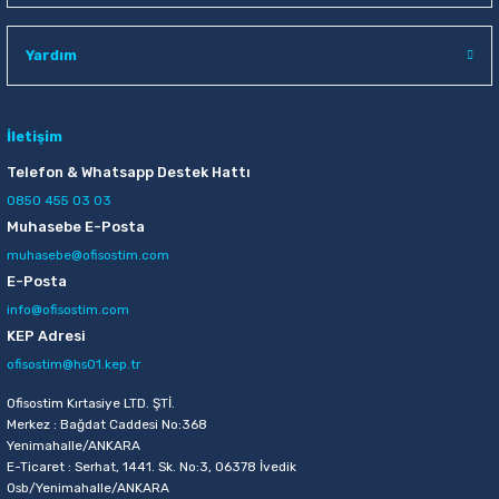
Raptiye & İğneler
Tual
Yardım
Silgiler
Akrilik Boyalar
Sümen Takımları
Beslenme Çantaları
İletişim
Telefon & Whatsapp Destek Hattı
Zımba Tel Sökücüleri
Cam Boyaları
0850 455 03 03
Muhasebe E-Posta
Zımba Telleri
Ebru Boyaları
muhasebe@ofisostim.com
E-Posta
Zımbalar
Fırçalar
info@ofisostim.com
KEP Adresi
Daksiller
Guaj Boyaları
ofisostim@hs01.kep.tr
Kaşe Gereçleri
Kuru Boyalar
Ofisostim Kırtasiye LTD. ŞTİ.
Merkez : Bağdat Caddesi No:368
Yenimahalle/ANKARA
Yapıştırıcılar
Mum Boyalar
E-Ticaret : Serhat, 1441. Sk. No:3, 06378 İvedik
Osb/Yenimahalle/ANKARA