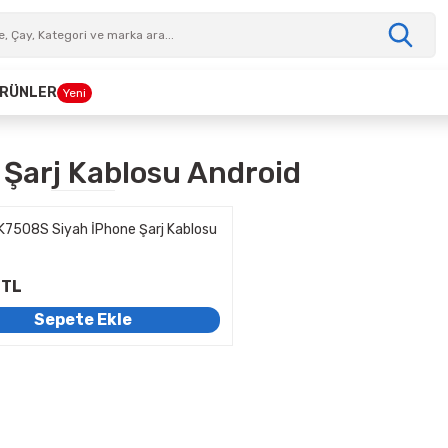
 ÜRÜNLER
Yeni
 Şarj Kablosu Android
K7508S Siyah İPhone Şarj Kablosu
 TL
Sepete Ekle