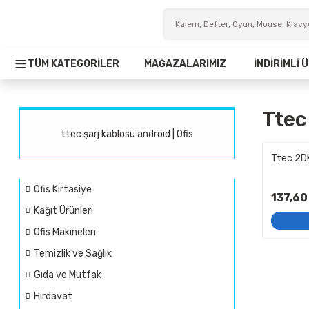
TÜM KATEGORİLER
MAĞAZALARIMIZ
İNDİRİMLİ
Ttec
ttec şarj kablosu android | Ofis
Ttec 2D
Ofis Kırtasiye
137,60
Kağıt Ürünleri
Ofis Makineleri
Temizlik ve Sağlık
Gıda ve Mutfak
Hırdavat