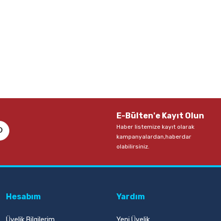
E-Bülten'e Kayıt Olun
Haber listemize kayıt olarak
kampanyalardan,haberdar
olabilirsiniz.
Hesabım
Yardım
Üyelik Bilgilerim
Yeni Üyelik