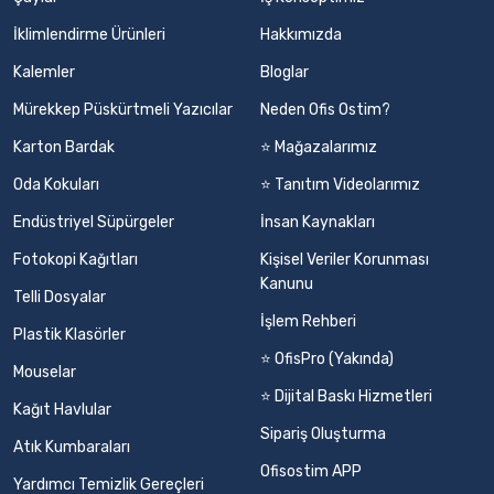
İklimlendirme Ürünleri
Hakkımızda
Kalemler
Bloglar
Mürekkep Püskürtmeli Yazıcılar
Neden Ofis Ostim?
Karton Bardak
⭐ Mağazalarımız
Oda Kokuları
⭐ Tanıtım Videolarımız
Endüstriyel Süpürgeler
İnsan Kaynakları
Fotokopi Kağıtları
Kişisel Veriler Korunması
Kanunu
Telli Dosyalar
İşlem Rehberi
Plastik Klasörler
⭐ OfisPro (Yakında)
Mouselar
⭐ Dijital Baskı Hizmetleri
Kağıt Havlular
Sipariş Oluşturma
Atık Kumbaraları
Ofisostim APP
Yardımcı Temizlik Gereçleri