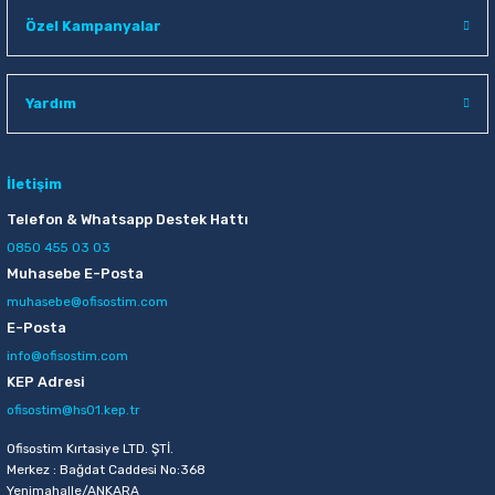
Raptiye & İğneler
Tual
Özel Kampanyalar
Silgiler
Akrilik Boyalar
Yardım
Sümen Takımları
Beslenme Çantaları
Zımba Tel Sökücüleri
Cam Boyaları
İletişim
Telefon & Whatsapp Destek Hattı
Zımba Telleri
Ebru Boyaları
0850 455 03 03
Muhasebe E-Posta
Zımbalar
Fırçalar
muhasebe@ofisostim.com
E-Posta
Daksiller
Guaj Boyaları
info@ofisostim.com
KEP Adresi
Kaşe Gereçleri
Kuru Boyalar
ofisostim@hs01.kep.tr
Ofisostim Kırtasiye LTD. ŞTİ.
Yapıştırıcılar
Mum Boyalar
Merkez : Bağdat Caddesi No:368
Yenimahalle/ANKARA